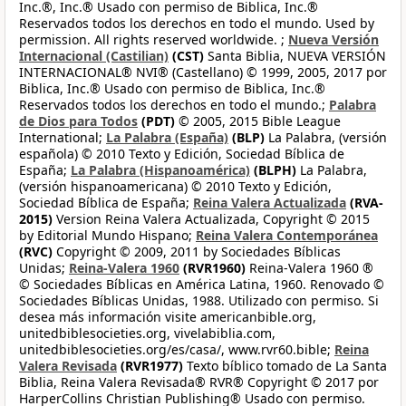
Inc.®, Inc.® Usado con permiso de Biblica, Inc.®
Reservados todos los derechos en todo el mundo. Used by
permission. All rights reserved worldwide. ;
Nueva Versión
Internacional (Castilian)
(CST)
Santa Biblia, NUEVA VERSIÓN
INTERNACIONAL® NVI® (Castellano) © 1999, 2005, 2017 por
Biblica, Inc.® Usado con permiso de Biblica, Inc.®
Reservados todos los derechos en todo el mundo.;
Palabra
de Dios para Todos
(PDT)
© 2005, 2015 Bible League
International;
La Palabra (España)
(BLP)
La Palabra, (versión
española) © 2010 Texto y Edición, Sociedad Bíblica de
España;
La Palabra (Hispanoamérica)
(BLPH)
La Palabra,
(versión hispanoamericana) © 2010 Texto y Edición,
Sociedad Bíblica de España;
Reina Valera Actualizada
(RVA-
2015)
Version Reina Valera Actualizada, Copyright © 2015
by Editorial Mundo Hispano;
Reina Valera Contemporánea
(RVC)
Copyright © 2009, 2011 by Sociedades Bíblicas
Unidas;
Reina-Valera 1960
(RVR1960)
Reina-Valera 1960 ®
© Sociedades Bíblicas en América Latina, 1960. Renovado ©
Sociedades Bíblicas Unidas, 1988. Utilizado con permiso. Si
desea más información visite americanbible.org,
unitedbiblesocieties.org, vivelabiblia.com,
unitedbiblesocieties.org/es/casa/, www.rvr60.bible;
Reina
Valera Revisada
(RVR1977)
Texto bíblico tomado de La Santa
Biblia, Reina Valera Revisada® RVR® Copyright © 2017 por
HarperCollins Christian Publishing® Usado con permiso.