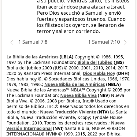
a su pueblo. Mientras tanto, los filisteos
iban acercándose para atacar a Israel.
Pero Dios escuchó a Samuel, y envió
fuertes y espantosos truenos. Cuando
los filisteos los oyeron, se llenaron de
terror y salieron corriendo.
1 Samuel 7:8
1 Samuel 7:10
La Biblia de las Américas
(LBLA)
Copyright © 1986, 1995,
1997 by The Lockman Foundation;
Biblia del Jubileo
(JBS)
Biblia del Jubileo 2000 (JUS) © 2000, 2001, 2010, 2014, 2017,
2020 by Ransom Press International;
Dios Habla Hoy
(DHH)
Dios habla hoy ®, © Sociedades Bíblicas Unidas, 1966, 1970,
1979, 1983, 1996.;
Nueva Biblia de las Américas
(NBLA)
Nueva Biblia de las Américas™ NBLA™ Copyright © 2005 por
The Lockman Foundation;
Nueva Biblia Viva
(NBV)
Nueva
Biblia Viva, © 2006, 2008 por Biblica, Inc.® Usado con
permiso de Biblica, Inc.® Reservados todos los derechos en
todo el mundo.;
Nueva Traducción Viviente
(NTV)
La Santa
Biblia, Nueva Traducción Viviente, &copy; Tyndale House
Foundation, 2010. Todos los derechos reservados.;
Nueva
Versión Internacional
(NVI)
Santa Biblia, NUEVA VERSIÓN
INTERNACIONAL® NVI® © 1999, 2015, 2022 por Biblica,