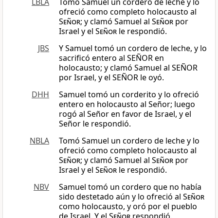
LBLA
Tomó Samuel un cordero de leche y lo
ofreció como completo holocausto al
Señor
; y clamó Samuel al
Señor
por
Israel y el
Señor
le respondió.
JBS
Y Samuel tomó un cordero de leche, y lo
sacrificó entero al SEÑOR en
holocausto; y clamó Samuel al SEÑOR
por Israel, y el SEÑOR le oyó.
DHH
Samuel tomó un corderito y lo ofreció
entero en holocausto al Señor; luego
rogó al Señor en favor de Israel, y el
Señor le respondió.
NBLA
Tomó Samuel un cordero de leche y lo
ofreció como completo holocausto al
Señor
; y clamó Samuel al
Señor
por
Israel y el
Señor
le respondió.
NBV
Samuel tomó un cordero que no había
sido destetado aún y lo ofreció al
Señor
como holocausto, y oró por el pueblo
de Israel. Y el
Señor
respondió.