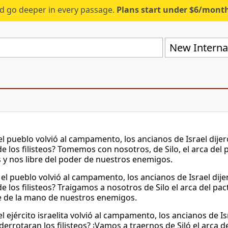
d go deeper in every passage.
Plans start under $6/mont
New Internat
l pueblo volvió al campamento, los ancianos de Israel dije
de los filisteos? Tomemos con nosotros, de Silo, el arca del 
 y nos libre del poder de nuestros enemigos.
el pueblo volvió al campamento, los ancianos de Israel dij
de los filisteos? Traigamos a nosotros de Silo el arca del p
e de la mano de nuestros enemigos.
l ejército israelita volvió al campamento, los ancianos de Is
errotaran los filisteos? ¡Vamos a traernos de Siló el arca d