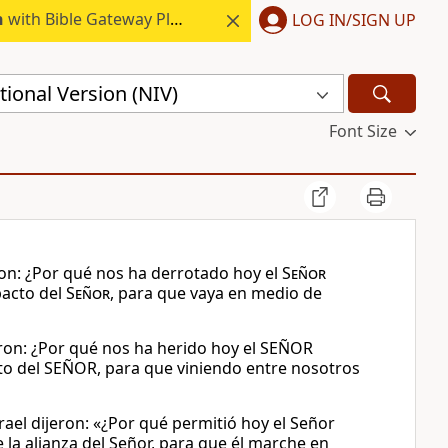
h
with Bible Gateway Plus.
LOG IN/SIGN UP
ional Version (NIV)
Font Size
ron: ¿Por qué nos ha derrotado hoy el
Señor
pacto del
Señor
, para que vaya en medio de
eron: ¿Por qué nos ha herido hoy el SEÑOR
acto del SEÑOR, para que viniendo entre nosotros
rael dijeron: «¿Por qué permitió hoy el Señor
e la alianza del Señor, para que él marche en