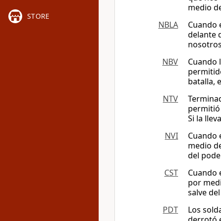
medio de
STORE
NBLA
Cuando e
delante 
nosotros
NBV
Cuando l
permitid
batalla, 
NTV
Terminad
permitió
Si la ll
NVI
Cuando e
medio de
del pode
CST
Cuando e
por medi
salve de
PDT
Los sold
derrotó 