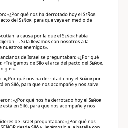
ron: «¿Por qué nos ha derrotado hoy el
Señor
pacto del
Señor
, para que vaya en medio de
cutían la causa por la que el
Señor
había
ijeron—. Si la llevamos con nosotros a la
e nuestros enemigos».
s ancianos de Israel se preguntaban: «¿Por qué
: «Traigamos de Silo el arca del pacto del
Señor
.
emigos».
on: «¿Por qué nos ha derrotado hoy el
Señor
por
stá en Siló, para que nos acompañe y nos salve
ijeron: «¿Por qué nos ha derrotado hoy el
Señor
ue está en Siló, para que nos acompañe y nos
íderes de Israel preguntaban: «¿Por qué nos
 SEÑOR desde Siló y llevémoslo a la batalla con