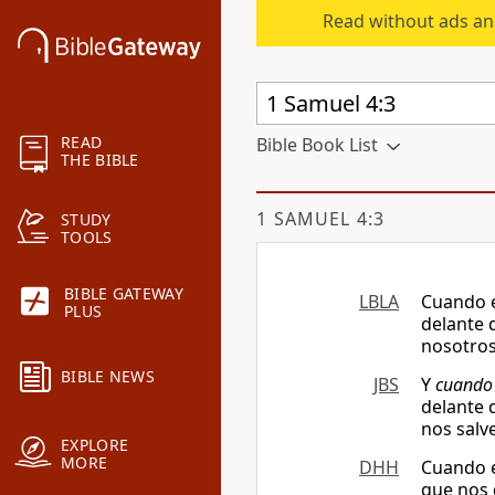
Read without ads an
READ
Bible Book List
THE BIBLE
1 SAMUEL 4:3
STUDY
TOOLS
BIBLE GATEWAY
LBLA
Cuando e
PLUS
delante 
nosotros
BIBLE NEWS
JBS
Y
cuando
delante 
nos salv
EXPLORE
MORE
DHH
Cuando e
que nos d