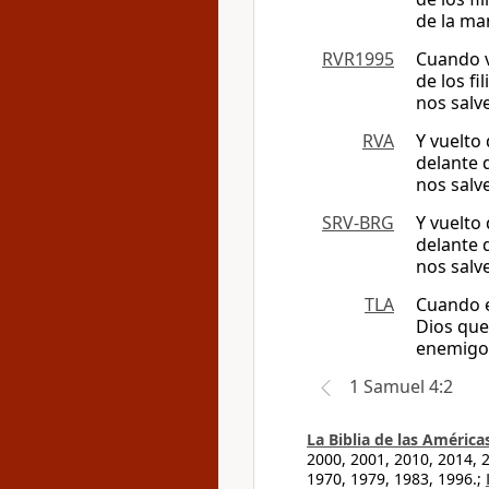
de la ma
RVR1995
Cuando v
de los f
nos salv
RVA
Y vuelto
delante 
nos salv
SRV-BRG
Y vuelto
delante 
nos salv
TLA
Cuando e
Dios que 
enemigo
1 Samuel 4:2
La Biblia de las América
2000, 2001, 2010, 2014, 
1970, 1979, 1983, 1996.;