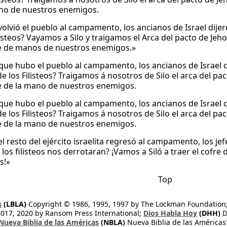
no de nuestros enemigos.
olvió el pueblo al campamento, los ancianos de Israel dije
ilisteos? Vayamos a Silo y traigamos el Arca del pacto de Je
e de manos de nuestros enemigos.»
 que hubo el pueblo al campamento, los ancianos de Israel 
de los Filisteos? Traigamos á nosotros de Silo el arca del p
e de la mano de nuestros enemigos.
 que hubo el pueblo al campamento, los ancianos de Israel 
de los Filisteos? Traigamos á nosotros de Silo el arca del p
e de la mano de nuestros enemigos.
l resto del ejército israelita regresó al campamento, los j
los filisteos nos derrotaran? ¡Vamos a Siló a traer el cofre 
s!»
Top
s
(LBLA)
Copyright © 1986, 1995, 1997 by The Lockman Foundation
2017, 2020 by Ransom Press International;
Dios Habla Hoy
(DHH)
D
Nueva Biblia de las Américas
(NBLA)
Nueva Biblia de las América