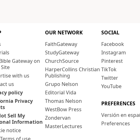
P
OUR NETWORK
SOCIAL
s
FaithGateway
Facebook
rials
StudyGateway
Instagram
Bible Gateway on
ChurchSource
Pinterest
 Site
HarperCollins Christian
TikTok
rtise with us
Publishing
Twitter
act us
Grupo Nelson
YouTube
acy policy
Editorial Vida
fornia Privacy
Thomas Nelson
PREFERENCES
ts
WestBow Press
Versión en espa
ot Sell My
Zondervan
onal Information
Preferences
MasterLectures
ie notice
: Terms of use