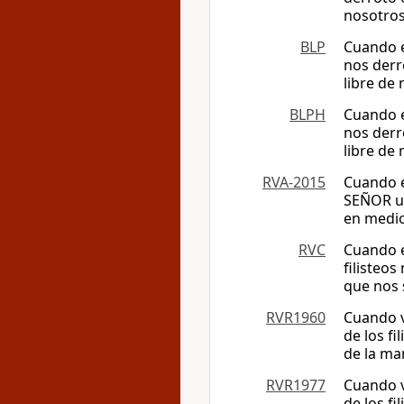
nosotros
BLP
Cuando e
nos derr
libre de
BLPH
Cuando e
nos derr
libre de
RVA-2015
Cuando e
SEÑOR un
en medio
RVC
Cuando e
filisteo
que nos 
RVR1960
Cuando v
de los f
de la ma
RVR1977
Cuando v
de los f