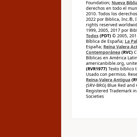
Foundation;
Nueva Bibli
derechos en todo el mu
2010. Todos los derecho
2022 por Biblica, Inc.®,
rights reserved worldwid
1999, 2005, 2017 por Bib
Todos
(PDT)
© 2005, 2015
Bíblica de España;
La Pa
España;
Reina Valera Ac
Contemporánea
(RVC)
C
Bíblicas en América Lati
americanbible.org, unite
(RVR1977)
Texto bíblico 
Usado con permiso. Rese
Reina-Valera Antigua
(R
(SRV-BRG) Blue Red and G
Registered Trademark in
Societies