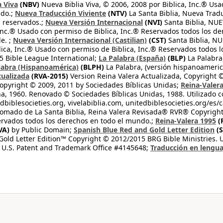
a Viva
(NBV)
Nueva Biblia Viva, © 2006, 2008 por Biblica, Inc.® Usa
ndo.;
Nueva Traducción Viviente
(NTV)
La Santa Biblia, Nueva Trad
s reservados.;
Nueva Versión Internacional
(NVI)
Santa Biblia, N
 Inc.® Usado con permiso de Biblica, Inc.® Reservados todos los d
e. ;
Nueva Versión Internacional (Castilian)
(CST)
Santa Biblia, N
lica, Inc.® Usado con permiso de Biblica, Inc.® Reservados todos 
 Bible League International;
La Palabra (España)
(BLP)
La Palabra,
labra (Hispanoamérica)
(BLPH)
La Palabra, (versión hispanoameric
tualizada
(RVA-2015)
Version Reina Valera Actualizada, Copyright 
opyright © 2009, 2011 by Sociedades Bíblicas Unidas;
Reina-Valer
na, 1960. Renovado © Sociedades Bíblicas Unidas, 1988. Utilizado c
dbiblesocieties.org, vivelabiblia.com, unitedbiblesocieties.org/es/
tomado de La Santa Biblia, Reina Valera Revisada® RVR® Copyright
rvados todos los derechos en todo el mundo.;
Reina-Valera 1995
(
VA)
by Public Domain;
Spanish Blue Red and Gold Letter Edition
(S
old Letter Edition™ Copyright © 2012/2015 BRG Bible Ministries. Us
 U.S. Patent and Trademark Office #4145648;
Traducción en lengua