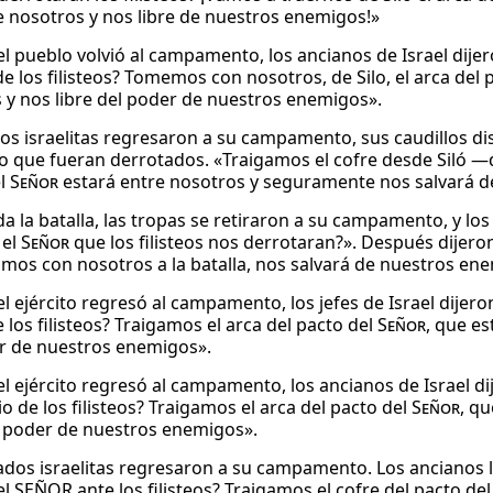
 nosotros y nos libre de nuestros enemigos!»
l pueblo volvió al campamento, los ancianos de Israel dije
de los filisteos? Tomemos con nosotros, de Silo, el arca del 
 y nos libre del poder de nuestros enemigos».
os israelitas regresaron a su campamento, sus caudillos dis
o que fueran derrotados. «Traigamos el cofre desde Siló —d
el
Señor
estará entre nosotros y seguramente nos salvará d
a la batalla, las tropas se retiraron a su campamento, y lo
 el
Señor
que los filisteos nos derrotaran?». Después dijeron
evamos con nosotros a la batalla, nos salvará de nuestros en
l ejército regresó al campamento, los jefes de Israel dijer
 los filisteos? Traigamos el arca del pacto del
Señor
, que e
r de nuestros enemigos».
l ejército regresó al campamento, los ancianos de Israel d
o de los filisteos? Traigamos el arca del pacto del
Señor
, q
l poder de nuestros enemigos».
ados israelitas regresaron a su campamento. Los ancianos l
el SEÑOR ante los filisteos? Traigamos el cofre del pacto del