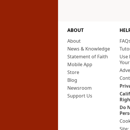
ABOUT
HEL
About
FAQ
News & Knowledge
Tuto
Statement of Faith
Use 
Your
Mobile App
Adve
Store
Cont
Blog
Priv
Newsroom
Cali
Support Us
Righ
Do N
Pers
Cook
Site