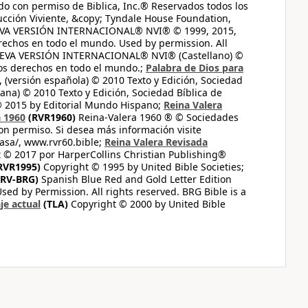
do con permiso de Biblica, Inc.® Reservados todos los
ucción Viviente, &copy; Tyndale House Foundation,
UEVA VERSIÓN INTERNACIONAL® NVI® © 1999, 2015,
erechos en todo el mundo. Used by permission. All
UEVA VERSIÓN INTERNACIONAL® NVI® (Castellano) ©
los derechos en todo el mundo.;
Palabra de Dios para
 (versión española) © 2010 Texto y Edición, Sociedad
ana) © 2010 Texto y Edición, Sociedad Bíblica de
© 2015 by Editorial Mundo Hispano;
Reina Valera
a 1960
(RVR1960)
Reina-Valera 1960 ® © Sociedades
on permiso. Si desea más información visite
casa/, www.rvr60.bible;
Reina Valera Revisada
 © 2017 por HarperCollins Christian Publishing®
RVR1995)
Copyright © 1995 by United Bible Societies;
RV-BRG)
Spanish Blue Red and Gold Letter Edition
ed by Permission. All rights reserved. BRG Bible is a
je actual
(TLA)
Copyright © 2000 by United Bible