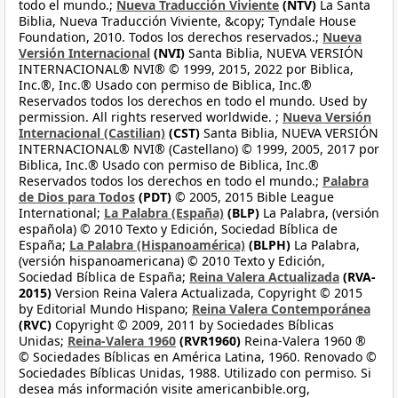
todo el mundo.;
Nueva Traducción Viviente
(NTV)
La Santa
Biblia, Nueva Traducción Viviente, &copy; Tyndale House
Foundation, 2010. Todos los derechos reservados.;
Nueva
Versión Internacional
(NVI)
Santa Biblia, NUEVA VERSIÓN
INTERNACIONAL® NVI® © 1999, 2015, 2022 por Biblica,
Inc.®, Inc.® Usado con permiso de Biblica, Inc.®
Reservados todos los derechos en todo el mundo. Used by
permission. All rights reserved worldwide. ;
Nueva Versión
Internacional (Castilian)
(CST)
Santa Biblia, NUEVA VERSIÓN
INTERNACIONAL® NVI® (Castellano) © 1999, 2005, 2017 por
Biblica, Inc.® Usado con permiso de Biblica, Inc.®
Reservados todos los derechos en todo el mundo.;
Palabra
de Dios para Todos
(PDT)
© 2005, 2015 Bible League
International;
La Palabra (España)
(BLP)
La Palabra, (versión
española) © 2010 Texto y Edición, Sociedad Bíblica de
España;
La Palabra (Hispanoamérica)
(BLPH)
La Palabra,
(versión hispanoamericana) © 2010 Texto y Edición,
Sociedad Bíblica de España;
Reina Valera Actualizada
(RVA-
2015)
Version Reina Valera Actualizada, Copyright © 2015
by Editorial Mundo Hispano;
Reina Valera Contemporánea
(RVC)
Copyright © 2009, 2011 by Sociedades Bíblicas
Unidas;
Reina-Valera 1960
(RVR1960)
Reina-Valera 1960 ®
© Sociedades Bíblicas en América Latina, 1960. Renovado ©
Sociedades Bíblicas Unidas, 1988. Utilizado con permiso. Si
desea más información visite americanbible.org,