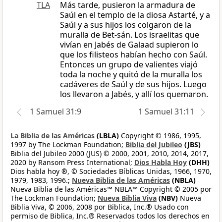
TLA
Más tarde, pusieron la armadura de
Saúl en el templo de la diosa Astarté, y a
Saúl y a sus hijos los colgaron de la
muralla de Bet-sán. Los israelitas que
vivían en Jabés de Galaad supieron lo
que los filisteos habían hecho con Saúl.
Entonces un grupo de valientes viajó
toda la noche y quitó de la muralla los
cadáveres de Saúl y de sus hijos. Luego
los llevaron a Jabés, y allí los quemaron.
1 Samuel 31:9
1 Samuel 31:11
La Biblia de las Américas
(LBLA)
Copyright © 1986, 1995,
1997 by The Lockman Foundation;
Biblia del Jubileo
(JBS)
Biblia del Jubileo 2000 (JUS) © 2000, 2001, 2010, 2014, 2017,
2020 by Ransom Press International;
Dios Habla Hoy
(DHH)
Dios habla hoy ®, © Sociedades Bíblicas Unidas, 1966, 1970,
1979, 1983, 1996.;
Nueva Biblia de las Américas
(NBLA)
Nueva Biblia de las Américas™ NBLA™ Copyright © 2005 por
The Lockman Foundation;
Nueva Biblia Viva
(NBV)
Nueva
Biblia Viva, © 2006, 2008 por Biblica, Inc.® Usado con
permiso de Biblica, Inc.® Reservados todos los derechos en