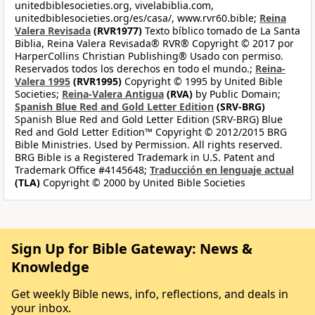
unitedbiblesocieties.org, vivelabiblia.com,
unitedbiblesocieties.org/es/casa/, www.rvr60.bible;
Reina
Valera Revisada
(RVR1977)
Texto bíblico tomado de La Santa
Biblia, Reina Valera Revisada® RVR® Copyright © 2017 por
HarperCollins Christian Publishing® Usado con permiso.
Reservados todos los derechos en todo el mundo.;
Reina-
Valera 1995
(RVR1995)
Copyright © 1995 by United Bible
Societies;
Reina-Valera Antigua
(RVA)
by Public Domain;
Spanish Blue Red and Gold Letter Edition
(SRV-BRG)
Spanish Blue Red and Gold Letter Edition (SRV-BRG) Blue
Red and Gold Letter Edition™ Copyright © 2012/2015 BRG
Bible Ministries. Used by Permission. All rights reserved.
BRG Bible is a Registered Trademark in U.S. Patent and
Trademark Office #4145648;
Traducción en lenguaje actual
(TLA)
Copyright © 2000 by United Bible Societies
Sign Up for Bible Gateway: News &
Knowledge
Get weekly Bible news, info, reflections, and deals in
your inbox.