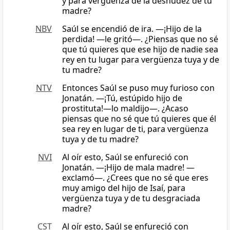
y para vergüenza de la desnudez de tu
madre?
NBV
Saúl se encendió de ira. ―¡Hijo de la
perdida! —le gritó—. ¿Piensas que no sé
que tú quieres que ese hijo de nadie sea
rey en tu lugar para vergüenza tuya y de
tu madre?
NTV
Entonces Saúl se puso muy furioso con
Jonatán. —¡Tú, estúpido hijo de
prostituta!—lo maldijo—. ¿Acaso
piensas que no sé que tú quieres que él
sea rey en lugar de ti, para vergüenza
tuya y de tu madre?
NVI
Al oír esto, Saúl se enfureció con
Jonatán. —¡Hijo de mala madre! —
exclamó—. ¿Crees que no sé que eres
muy amigo del hijo de Isaí, para
vergüenza tuya y de tu desgraciada
madre?
CST
Al oír esto, Saúl se enfureció con