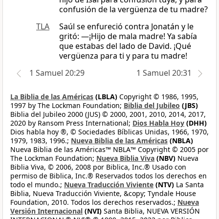
confusión de la vergüenza de tu madre?
TLA
Saúl se enfureció contra Jonatán y le
gritó: —¡Hijo de mala madre! Ya sabía
que estabas del lado de David. ¡Qué
vergüenza para ti y para tu madre!
1 Samuel 20:29
1 Samuel 20:31
La Biblia de las Américas
(LBLA)
Copyright © 1986, 1995,
1997 by The Lockman Foundation;
Biblia del Jubileo
(JBS)
Biblia del Jubileo 2000 (JUS) © 2000, 2001, 2010, 2014, 2017,
2020 by Ransom Press International;
Dios Habla Hoy
(DHH)
Dios habla hoy ®, © Sociedades Bíblicas Unidas, 1966, 1970,
1979, 1983, 1996.;
Nueva Biblia de las Américas
(NBLA)
Nueva Biblia de las Américas™ NBLA™ Copyright © 2005 por
The Lockman Foundation;
Nueva Biblia Viva
(NBV)
Nueva
Biblia Viva, © 2006, 2008 por Biblica, Inc.® Usado con
permiso de Biblica, Inc.® Reservados todos los derechos en
todo el mundo.;
Nueva Traducción Viviente
(NTV)
La Santa
Biblia, Nueva Traducción Viviente, &copy; Tyndale House
Foundation, 2010. Todos los derechos reservados.;
Nueva
Versión Internacional
(NVI)
Santa Biblia, NUEVA VERSIÓN