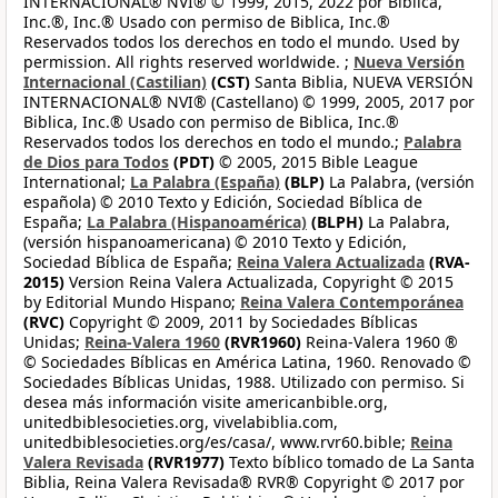
INTERNACIONAL® NVI® © 1999, 2015, 2022 por Biblica,
Inc.®, Inc.® Usado con permiso de Biblica, Inc.®
Reservados todos los derechos en todo el mundo. Used by
permission. All rights reserved worldwide. ;
Nueva Versión
Internacional (Castilian)
(CST)
Santa Biblia, NUEVA VERSIÓN
INTERNACIONAL® NVI® (Castellano) © 1999, 2005, 2017 por
Biblica, Inc.® Usado con permiso de Biblica, Inc.®
Reservados todos los derechos en todo el mundo.;
Palabra
de Dios para Todos
(PDT)
© 2005, 2015 Bible League
International;
La Palabra (España)
(BLP)
La Palabra, (versión
española) © 2010 Texto y Edición, Sociedad Bíblica de
España;
La Palabra (Hispanoamérica)
(BLPH)
La Palabra,
(versión hispanoamericana) © 2010 Texto y Edición,
Sociedad Bíblica de España;
Reina Valera Actualizada
(RVA-
2015)
Version Reina Valera Actualizada, Copyright © 2015
by Editorial Mundo Hispano;
Reina Valera Contemporánea
(RVC)
Copyright © 2009, 2011 by Sociedades Bíblicas
Unidas;
Reina-Valera 1960
(RVR1960)
Reina-Valera 1960 ®
© Sociedades Bíblicas en América Latina, 1960. Renovado ©
Sociedades Bíblicas Unidas, 1988. Utilizado con permiso. Si
desea más información visite americanbible.org,
unitedbiblesocieties.org, vivelabiblia.com,
unitedbiblesocieties.org/es/casa/, www.rvr60.bible;
Reina
Valera Revisada
(RVR1977)
Texto bíblico tomado de La Santa
Biblia, Reina Valera Revisada® RVR® Copyright © 2017 por