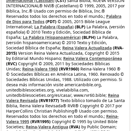
Internacional (Castilian)
(CST)
Santa Biblia, NUEVA VERSIÓN
INTERNACIONAL® NVI® (Castellano) © 1999, 2005, 2017 por
Biblica, Inc.® Usado con permiso de Biblica, Inc.®
Reservados todos los derechos en todo el mundo.;
Palabra
de Dios para Todos
(PDT)
© 2005, 2015 Bible League
International;
La Palabra (España)
(BLP)
La Palabra, (versión
española) © 2010 Texto y Edición, Sociedad Bíblica de
España;
La Palabra (Hispanoamérica)
(BLPH)
La Palabra,
(versión hispanoamericana) © 2010 Texto y Edición,
Sociedad Bíblica de España;
Reina Valera Actualizada
(RVA-
2015)
Version Reina Valera Actualizada, Copyright © 2015
by Editorial Mundo Hispano;
Reina Valera Contemporánea
(RVC)
Copyright © 2009, 2011 by Sociedades Bíblicas
Unidas;
Reina-Valera 1960
(RVR1960)
Reina-Valera 1960 ®
© Sociedades Bíblicas en América Latina, 1960. Renovado ©
Sociedades Bíblicas Unidas, 1988. Utilizado con permiso. Si
desea más información visite americanbible.org,
unitedbiblesocieties.org, vivelabiblia.com,
unitedbiblesocieties.org/es/casa/, www.rvr60.bible;
Reina
Valera Revisada
(RVR1977)
Texto bíblico tomado de La Santa
Biblia, Reina Valera Revisada® RVR® Copyright © 2017 por
HarperCollins Christian Publishing® Usado con permiso.
Reservados todos los derechos en todo el mundo.;
Reina-
Valera 1995
(RVR1995)
Copyright © 1995 by United Bible
Societies;
Reina-Valera Antigua
(RVA)
by Public Domain;