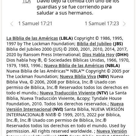
TLA
David dejó la comida con uno de los
guardias y se fue corriendo para
saludar a sus hermanos.
1 Samuel 17:21
1 Samuel 17:23
La Biblia de las Américas
(LBLA)
Copyright © 1986, 1995,
1997 by The Lockman Foundation;
Biblia del Jubileo
(JBS)
Biblia del Jubileo 2000 (JUS) © 2000, 2001, 2010, 2014, 2017,
2020 by Ransom Press International;
Dios Habla Hoy
(DHH)
Dios habla hoy ®, © Sociedades Bíblicas Unidas, 1966, 1970,
1979, 1983, 1996.;
Nueva Biblia de las Américas
(NBLA)
Nueva Biblia de las Américas™ NBLA™ Copyright © 2005 por
The Lockman Foundation;
Nueva Biblia Viva
(NBV)
Nueva
Biblia Viva, © 2006, 2008 por Biblica, Inc.® Usado con
permiso de Biblica, Inc.® Reservados todos los derechos en
todo el mundo.;
Nueva Traducción Viviente
(NTV)
La Santa
Biblia, Nueva Traducción Viviente, &copy; Tyndale House
Foundation, 2010. Todos los derechos reservados.;
Nueva
Versión Internacional
(NVI)
Santa Biblia, NUEVA VERSIÓN
INTERNACIONAL® NVI® © 1999, 2015, 2022 por Biblica,
Inc.®, Inc.® Usado con permiso de Biblica, Inc.®
Reservados todos los derechos en todo el mundo. Used by
permission. All rights reserved worldwide. ;
Nueva Versión