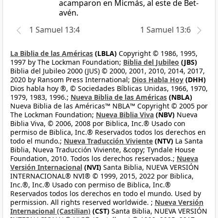
acamparon en Micmás, al este de Bet-
avén.
1 Samuel 13:4
1 Samuel 13:6
La Biblia de las Américas
(LBLA)
Copyright © 1986, 1995,
1997 by The Lockman Foundation;
Biblia del Jubileo
(JBS)
Biblia del Jubileo 2000 (JUS) © 2000, 2001, 2010, 2014, 2017,
2020 by Ransom Press International;
Dios Habla Hoy
(DHH)
Dios habla hoy ®, © Sociedades Bíblicas Unidas, 1966, 1970,
1979, 1983, 1996.;
Nueva Biblia de las Américas
(NBLA)
Nueva Biblia de las Américas™ NBLA™ Copyright © 2005 por
The Lockman Foundation;
Nueva Biblia Viva
(NBV)
Nueva
Biblia Viva, © 2006, 2008 por Biblica, Inc.® Usado con
permiso de Biblica, Inc.® Reservados todos los derechos en
todo el mundo.;
Nueva Traducción Viviente
(NTV)
La Santa
Biblia, Nueva Traducción Viviente, &copy; Tyndale House
Foundation, 2010. Todos los derechos reservados.;
Nueva
Versión Internacional
(NVI)
Santa Biblia, NUEVA VERSIÓN
INTERNACIONAL® NVI® © 1999, 2015, 2022 por Biblica,
Inc.®, Inc.® Usado con permiso de Biblica, Inc.®
Reservados todos los derechos en todo el mundo. Used by
permission. All rights reserved worldwide. ;
Nueva Versión
Internacional (Castilian)
(CST)
Santa Biblia, NUEVA VERSIÓN