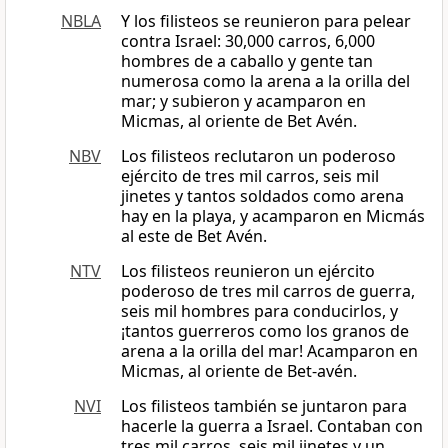
NBLA
Y los filisteos se reunieron para pelear
contra Israel: 30,000 carros, 6,000
hombres de a caballo y gente tan
numerosa como la arena a la orilla del
mar; y subieron y acamparon en
Micmas, al oriente de Bet Avén.
NBV
Los filisteos reclutaron un poderoso
ejército de tres mil carros, seis mil
jinetes y tantos soldados como arena
hay en la playa, y acamparon en Micmás
al este de Bet Avén.
NTV
Los filisteos reunieron un ejército
poderoso de tres mil carros de guerra,
seis mil hombres para conducirlos, y
¡tantos guerreros como los granos de
arena a la orilla del mar! Acamparon en
Micmas, al oriente de Bet-avén.
NVI
Los filisteos también se juntaron para
hacerle la guerra a Israel. Contaban con
tres mil carros, seis mil jinetes y un