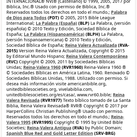
INTERNACIONAL® NVI® (Castellano) © 1999, 2005, 2017 por
Biblica, Inc.® Usado con permiso de Biblica, Inc.®
Reservados todos los derechos en todo el mundo.;
Palabra
de Dios para Todos
(PDT)
© 2005, 2015 Bible League
International;
La Palabra (España)
(BLP)
La Palabra, (versión
española) © 2010 Texto y Edición, Sociedad Bíblica de
España;
La Palabra (Hispanoamérica)
(BLPH)
La Palabra,
(versión hispanoamericana) © 2010 Texto y Edición,
Sociedad Bíblica de España;
Reina Valera Actualizada
(RVA-
2015)
Version Reina Valera Actualizada, Copyright © 2015
by Editorial Mundo Hispano;
Reina Valera Contemporánea
(RVC)
Copyright © 2009, 2011 by Sociedades Bíblicas
Unidas;
Reina-Valera 1960
(RVR1960)
Reina-Valera 1960 ®
© Sociedades Bíblicas en América Latina, 1960. Renovado ©
Sociedades Bíblicas Unidas, 1988. Utilizado con permiso. Si
desea más información visite americanbible.org,
unitedbiblesocieties.org, vivelabiblia.com,
unitedbiblesocieties.org/es/casa/, www.rvr60.bible;
Reina
Valera Revisada
(RVR1977)
Texto bíblico tomado de La Santa
Biblia, Reina Valera Revisada® RVR® Copyright © 2017 por
HarperCollins Christian Publishing® Usado con permiso.
Reservados todos los derechos en todo el mundo.;
Reina-
Valera 1995
(RVR1995)
Copyright © 1995 by United Bible
Societies;
Reina-Valera Antigua
(RVA)
by Public Domain;
Spanish Blue Red and Gold Letter Edition
(SRV-BRG)