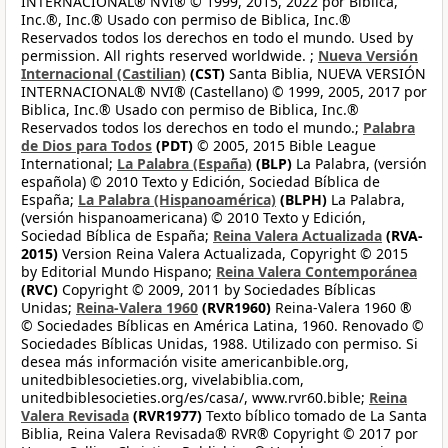
INTERNACIONAL® NVI® © 1999, 2015, 2022 por Biblica,
Inc.®, Inc.® Usado con permiso de Biblica, Inc.®
Reservados todos los derechos en todo el mundo. Used by
permission. All rights reserved worldwide. ;
Nueva Versión
Internacional (Castilian)
(CST)
Santa Biblia, NUEVA VERSIÓN
INTERNACIONAL® NVI® (Castellano) © 1999, 2005, 2017 por
Biblica, Inc.® Usado con permiso de Biblica, Inc.®
Reservados todos los derechos en todo el mundo.;
Palabra
de Dios para Todos
(PDT)
© 2005, 2015 Bible League
International;
La Palabra (España)
(BLP)
La Palabra, (versión
española) © 2010 Texto y Edición, Sociedad Bíblica de
España;
La Palabra (Hispanoamérica)
(BLPH)
La Palabra,
(versión hispanoamericana) © 2010 Texto y Edición,
Sociedad Bíblica de España;
Reina Valera Actualizada
(RVA-
2015)
Version Reina Valera Actualizada, Copyright © 2015
by Editorial Mundo Hispano;
Reina Valera Contemporánea
(RVC)
Copyright © 2009, 2011 by Sociedades Bíblicas
Unidas;
Reina-Valera 1960
(RVR1960)
Reina-Valera 1960 ®
© Sociedades Bíblicas en América Latina, 1960. Renovado ©
Sociedades Bíblicas Unidas, 1988. Utilizado con permiso. Si
desea más información visite americanbible.org,
unitedbiblesocieties.org, vivelabiblia.com,
unitedbiblesocieties.org/es/casa/, www.rvr60.bible;
Reina
Valera Revisada
(RVR1977)
Texto bíblico tomado de La Santa
Biblia, Reina Valera Revisada® RVR® Copyright © 2017 por