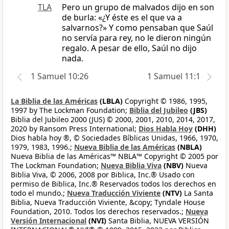
TLA
Pero un grupo de malvados dijo en son
de burla: «¿Y éste es el que va a
salvarnos?» Y como pensaban que Saúl
no servía para rey, no le dieron ningún
regalo. A pesar de ello, Saúl no dijo
nada.
1 Samuel 10:26
1 Samuel 11:1
La Biblia de las Américas
(LBLA)
Copyright © 1986, 1995,
1997 by The Lockman Foundation;
Biblia del Jubileo
(JBS)
Biblia del Jubileo 2000 (JUS) © 2000, 2001, 2010, 2014, 2017,
2020 by Ransom Press International;
Dios Habla Hoy
(DHH)
Dios habla hoy ®, © Sociedades Bíblicas Unidas, 1966, 1970,
1979, 1983, 1996.;
Nueva Biblia de las Américas
(NBLA)
Nueva Biblia de las Américas™ NBLA™ Copyright © 2005 por
The Lockman Foundation;
Nueva Biblia Viva
(NBV)
Nueva
Biblia Viva, © 2006, 2008 por Biblica, Inc.® Usado con
permiso de Biblica, Inc.® Reservados todos los derechos en
todo el mundo.;
Nueva Traducción Viviente
(NTV)
La Santa
Biblia, Nueva Traducción Viviente, &copy; Tyndale House
Foundation, 2010. Todos los derechos reservados.;
Nueva
Versión Internacional
(NVI)
Santa Biblia, NUEVA VERSIÓN