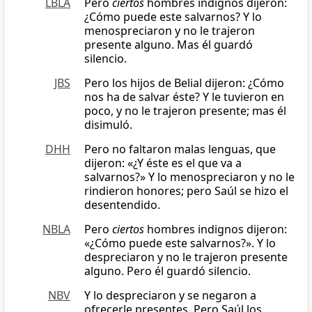
LBLA
Pero
ciertos
hombres indignos dijeron:
¿Cómo puede este salvarnos? Y lo
menospreciaron y no le trajeron
presente alguno. Mas él guardó
silencio.
JBS
Pero los hijos de Belial dijeron: ¿Cómo
nos ha de salvar éste? Y le tuvieron en
poco, y no le trajeron presente; mas él
disimuló.
DHH
Pero no faltaron malas lenguas, que
dijeron: «¿Y éste es el que va a
salvarnos?» Y lo menospreciaron y no le
rindieron honores; pero Saúl se hizo el
desentendido.
NBLA
Pero
ciertos
hombres indignos dijeron:
«¿Cómo puede este salvarnos?». Y lo
despreciaron y no le trajeron presente
alguno. Pero él guardó silencio.
NBV
Y lo despreciaron y se negaron a
ofrecerle presentes. Pero Saúl los