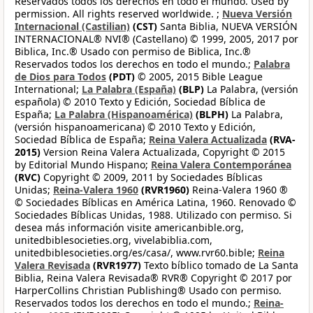
Reservados todos los derechos en todo el mundo. Used by
permission. All rights reserved worldwide. ;
Nueva Versión
Internacional (Castilian)
(CST)
Santa Biblia, NUEVA VERSIÓN
INTERNACIONAL® NVI® (Castellano) © 1999, 2005, 2017 por
Biblica, Inc.® Usado con permiso de Biblica, Inc.®
Reservados todos los derechos en todo el mundo.;
Palabra
de Dios para Todos
(PDT)
© 2005, 2015 Bible League
International;
La Palabra (España)
(BLP)
La Palabra, (versión
española) © 2010 Texto y Edición, Sociedad Bíblica de
España;
La Palabra (Hispanoamérica)
(BLPH)
La Palabra,
(versión hispanoamericana) © 2010 Texto y Edición,
Sociedad Bíblica de España;
Reina Valera Actualizada
(RVA-
2015)
Version Reina Valera Actualizada, Copyright © 2015
by Editorial Mundo Hispano;
Reina Valera Contemporánea
(RVC)
Copyright © 2009, 2011 by Sociedades Bíblicas
Unidas;
Reina-Valera 1960
(RVR1960)
Reina-Valera 1960 ®
© Sociedades Bíblicas en América Latina, 1960. Renovado ©
Sociedades Bíblicas Unidas, 1988. Utilizado con permiso. Si
desea más información visite americanbible.org,
unitedbiblesocieties.org, vivelabiblia.com,
unitedbiblesocieties.org/es/casa/, www.rvr60.bible;
Reina
Valera Revisada
(RVR1977)
Texto bíblico tomado de La Santa
Biblia, Reina Valera Revisada® RVR® Copyright © 2017 por
HarperCollins Christian Publishing® Usado con permiso.
Reservados todos los derechos en todo el mundo.;
Reina-