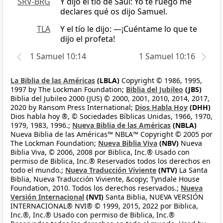
SRV-BRG
Y dijo el tío de Saúl: Yo te ruego me
declares qué os dijo Samuel.
TLA
Y el tío le dijo: —¡Cuéntame lo que te
dijo el profeta!
1 Samuel 10:14
1 Samuel 10:16
La Biblia de las Américas
(LBLA)
Copyright © 1986, 1995,
1997 by The Lockman Foundation;
Biblia del Jubileo
(JBS)
Biblia del Jubileo 2000 (JUS) © 2000, 2001, 2010, 2014, 2017,
2020 by Ransom Press International;
Dios Habla Hoy
(DHH)
Dios habla hoy ®, © Sociedades Bíblicas Unidas, 1966, 1970,
1979, 1983, 1996.;
Nueva Biblia de las Américas
(NBLA)
Nueva Biblia de las Américas™ NBLA™ Copyright © 2005 por
The Lockman Foundation;
Nueva Biblia Viva
(NBV)
Nueva
Biblia Viva, © 2006, 2008 por Biblica, Inc.® Usado con
permiso de Biblica, Inc.® Reservados todos los derechos en
todo el mundo.;
Nueva Traducción Viviente
(NTV)
La Santa
Biblia, Nueva Traducción Viviente, &copy; Tyndale House
Foundation, 2010. Todos los derechos reservados.;
Nueva
Versión Internacional
(NVI)
Santa Biblia, NUEVA VERSIÓN
INTERNACIONAL® NVI® © 1999, 2015, 2022 por Biblica,
Inc.®, Inc.® Usado con permiso de Biblica, Inc.®