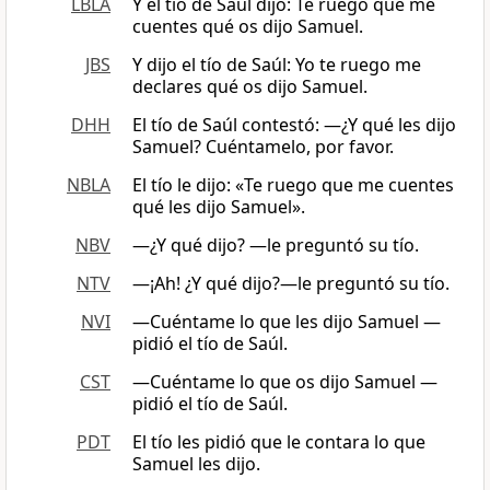
LBLA
Y el tío de Saúl dijo: Te ruego que me
cuentes qué os dijo Samuel.
JBS
Y dijo el tío de Saúl: Yo te ruego me
declares qué os dijo Samuel.
DHH
El tío de Saúl contestó: —¿Y qué les dijo
Samuel? Cuéntamelo, por favor.
NBLA
El tío le dijo: «Te ruego que me cuentes
qué les dijo Samuel».
NBV
―¿Y qué dijo? —le preguntó su tío.
NTV
—¡Ah! ¿Y qué dijo?—le preguntó su tío.
NVI
—Cuéntame lo que les dijo Samuel —
pidió el tío de Saúl.
CST
―Cuéntame lo que os dijo Samuel —
pidió el tío de Saúl.
PDT
El tío les pidió que le contara lo que
Samuel les dijo.