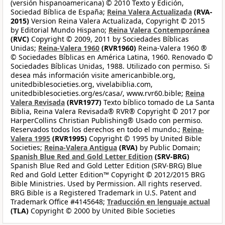
(versión hispanoamericana) © 2010 Texto y Edición,
Sociedad Bíblica de España;
Reina Valera Actualizada
(RVA-
2015)
Version Reina Valera Actualizada, Copyright © 2015
by Editorial Mundo Hispano;
Reina Valera Contemporánea
(RVC)
Copyright © 2009, 2011 by Sociedades Bíblicas
Unidas;
Reina-Valera 1960
(RVR1960)
Reina-Valera 1960 ®
© Sociedades Bíblicas en América Latina, 1960. Renovado ©
Sociedades Bíblicas Unidas, 1988. Utilizado con permiso. Si
desea más información visite americanbible.org,
unitedbiblesocieties.org, vivelabiblia.com,
unitedbiblesocieties.org/es/casa/, www.rvr60.bible;
Reina
Valera Revisada
(RVR1977)
Texto bíblico tomado de La Santa
Biblia, Reina Valera Revisada® RVR® Copyright © 2017 por
HarperCollins Christian Publishing® Usado con permiso.
Reservados todos los derechos en todo el mundo.;
Reina-
Valera 1995
(RVR1995)
Copyright © 1995 by United Bible
Societies;
Reina-Valera Antigua
(RVA)
by Public Domain;
Spanish Blue Red and Gold Letter Edition
(SRV-BRG)
Spanish Blue Red and Gold Letter Edition (SRV-BRG) Blue
Red and Gold Letter Edition™ Copyright © 2012/2015 BRG
Bible Ministries. Used by Permission. All rights reserved.
BRG Bible is a Registered Trademark in U.S. Patent and
Trademark Office #4145648;
Traducción en lenguaje actual
(TLA)
Copyright © 2000 by United Bible Societies