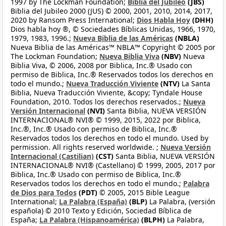
1997 by The Lockman Foundation;
Biblia del Jubileo
(JBS)
Biblia del Jubileo 2000 (JUS) © 2000, 2001, 2010, 2014, 2017,
2020 by Ransom Press International;
Dios Habla Hoy
(DHH)
Dios habla hoy ®, © Sociedades Bíblicas Unidas, 1966, 1970,
1979, 1983, 1996.;
Nueva Biblia de las Américas
(NBLA)
Nueva Biblia de las Américas™ NBLA™ Copyright © 2005 por
The Lockman Foundation;
Nueva Biblia Viva
(NBV)
Nueva
Biblia Viva, © 2006, 2008 por Biblica, Inc.® Usado con
permiso de Biblica, Inc.® Reservados todos los derechos en
todo el mundo.;
Nueva Traducción Viviente
(NTV)
La Santa
Biblia, Nueva Traducción Viviente, &copy; Tyndale House
Foundation, 2010. Todos los derechos reservados.;
Nueva
Versión Internacional
(NVI)
Santa Biblia, NUEVA VERSIÓN
INTERNACIONAL® NVI® © 1999, 2015, 2022 por Biblica,
Inc.®, Inc.® Usado con permiso de Biblica, Inc.®
Reservados todos los derechos en todo el mundo. Used by
permission. All rights reserved worldwide. ;
Nueva Versión
Internacional (Castilian)
(CST)
Santa Biblia, NUEVA VERSIÓN
INTERNACIONAL® NVI® (Castellano) © 1999, 2005, 2017 por
Biblica, Inc.® Usado con permiso de Biblica, Inc.®
Reservados todos los derechos en todo el mundo.;
Palabra
de Dios para Todos
(PDT)
© 2005, 2015 Bible League
International;
La Palabra (España)
(BLP)
La Palabra, (versión
española) © 2010 Texto y Edición, Sociedad Bíblica de
España;
La Palabra (Hispanoamérica)
(BLPH)
La Palabra,