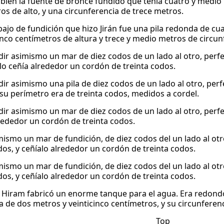
bién la fuente de bronce fundido que tenía cuatro y medio m
os de alto, y una circunferencia de trece metros.
bajo de fundición que hizo Jirán fue una pila redonda de 
cinco centímetros de altura y trece y medio metros de circun
dir asimismo un mar de diez codos de un lado al otro, perf
 lo ceñía alrededor un cordón de treinta codos.
dir asimismo una pila de diez codos de un lado al otro, per
 su perímetro era de treinta codos, medidos a cordel.
dir asimismo un mar de diez codos de un lado al otro, perf
lrededor un cordón de treinta codos.
mismo un mar de fundición, de diez codos del un lado al ot
dos, y ceñíalo alrededor un cordón de treinta codos.
mismo un mar de fundición, de diez codos del un lado al ot
dos, y ceñíalo alrededor un cordón de treinta codos.
Hiram fabricó un enorme tanque para el agua. Era redondo
ra de dos metros y veinticinco centímetros, y su circunferen
Top