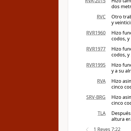
RVA-2015
Hizo tam
dos metr
RVC
Otro tra
y veinti
RVR1960
Hizo fun
codos, y
RVR1977
Hizo fun
codos, y
RVR1995
Hizo fun
y a su a
RVA
Hizo asi
cinco co
SRV-BRG
Hizo asi
cinco co
TLA
Después 
altura e
1 Reyes 7:22