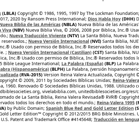
s
(LBLA)
Copyright © 1986, 1995, 1997 by The Lockman Foundation
2017, 2020 by Ransom Press International;
Dios Habla Hoy
(DHH)
D
Nueva Biblia de las Américas
(NBLA)
Nueva Biblia de las América
a Viva
(NBV)
Nueva Biblia Viva, © 2006, 2008 por Biblica, Inc.® Usa
ndo.;
Nueva Traducción Viviente
(NTV)
La Santa Biblia, Nueva Trad
s reservados.;
Nueva Versión Internacional
(NVI)
Santa Biblia, N
 Inc.® Usado con permiso de Biblica, Inc.® Reservados todos los d
e. ;
Nueva Versión Internacional (Castilian)
(CST)
Santa Biblia, N
lica, Inc.® Usado con permiso de Biblica, Inc.® Reservados todos 
 Bible League International;
La Palabra (España)
(BLP)
La Palabra,
labra (Hispanoamérica)
(BLPH)
La Palabra, (versión hispanoameric
tualizada
(RVA-2015)
Version Reina Valera Actualizada, Copyright 
opyright © 2009, 2011 by Sociedades Bíblicas Unidas;
Reina-Valer
na, 1960. Renovado © Sociedades Bíblicas Unidas, 1988. Utilizado c
dbiblesocieties.org, vivelabiblia.com, unitedbiblesocieties.org/es/
tomado de La Santa Biblia, Reina Valera Revisada® RVR® Copyright
rvados todos los derechos en todo el mundo.;
Reina-Valera 1995
(
VA)
by Public Domain;
Spanish Blue Red and Gold Letter Edition
(S
old Letter Edition™ Copyright © 2012/2015 BRG Bible Ministries. Us
 U.S. Patent and Trademark Office #4145648;
Traducción en lengua