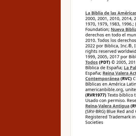
La Biblia de las América
2000, 2001, 2010, 2014, 
1970, 1979, 1983, 1996.;
Foundation;
Nueva Bibli
derechos en todo el mu
2010. Todos los derecho
2022 por Biblica, Inc.®,
rights reserved worldwid
1999, 2005, 2017 por Bib
Todos
(PDT)
© 2005, 2015
Bíblica de España;
La Pa
España;
Reina Valera Ac
Contemporánea
(RVC)
C
Bíblicas en América Lati
americanbible.org, unite
(RVR1977)
Texto bíblico 
Usado con permiso. Rese
Reina-Valera Antigua
(R
(SRV-BRG) Blue Red and G
Registered Trademark in
Societies