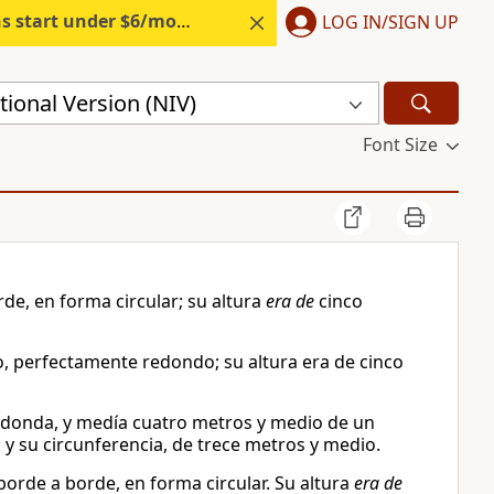
s start under $6/month.
Start free.
LOG IN/SIGN UP
ional Version (NIV)
Font Size
de, en forma circular; su altura
era de
cinco
o, perfectamente redondo; su altura era de cinco
edonda, y medía cuatro metros y medio de un
, y su circunferencia, de trece metros y medio.
orde a borde, en forma circular. Su altura
era de