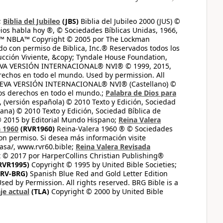
;
Biblia del Jubileo
(JBS)
Biblia del Jubileo 2000 (JUS) ©
ios habla hoy ®, © Sociedades Bíblicas Unidas, 1966,
s™ NBLA™ Copyright © 2005 por The Lockman
do con permiso de Biblica, Inc.® Reservados todos los
ucción Viviente, &copy; Tyndale House Foundation,
UEVA VERSIÓN INTERNACIONAL® NVI® © 1999, 2015,
erechos en todo el mundo. Used by permission. All
UEVA VERSIÓN INTERNACIONAL® NVI® (Castellano) ©
los derechos en todo el mundo.;
Palabra de Dios para
 (versión española) © 2010 Texto y Edición, Sociedad
ana) © 2010 Texto y Edición, Sociedad Bíblica de
© 2015 by Editorial Mundo Hispano;
Reina Valera
a 1960
(RVR1960)
Reina-Valera 1960 ® © Sociedades
on permiso. Si desea más información visite
casa/, www.rvr60.bible;
Reina Valera Revisada
 © 2017 por HarperCollins Christian Publishing®
RVR1995)
Copyright © 1995 by United Bible Societies;
RV-BRG)
Spanish Blue Red and Gold Letter Edition
ed by Permission. All rights reserved. BRG Bible is a
je actual
(TLA)
Copyright © 2000 by United Bible