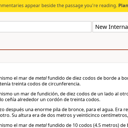
mmentaries appear beside the passage you're reading.
Plan
New Internat
mismo el mar de
metal
fundido de diez codos de borde a bor
tenía treinta codos de circunferencia.
mismo un mar de fundición, de diez codos de un lado al otr
 lo ceñía alrededor un cordón de treinta codos.
zo después una enorme pila de bronce, para el agua. Era r
 otro. Su altura era de dos metros y veinticinco centímetros
mismo el mar de
metal
fundido de 10 codos (4.5 metros) de b