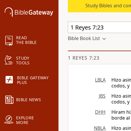
Study Bibles and co
READ
Bible Book List
THE BIBLE
1 REYES 7:23
STUDY
TOOLS
BIBLE GATEWAY
LBLA
Hizo asi
PLUS
codos, y 
JBS
Hizo asi
BIBLE NEWS
codos, y
DHH
Hiram hi
borde al
EXPLORE
MORE
NBLA
Hizo asi