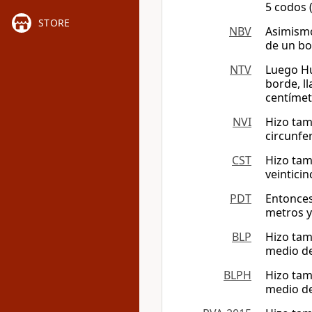
5 codos 
STORE
NBV
Asimismo
de un bo
NTV
Luego Hu
borde, l
centímet
NVI
Hizo tam
circunfe
CST
Hizo tam
veintici
PDT
Entonces
metros y
BLP
Hizo tam
medio de
BLPH
Hizo tam
medio de