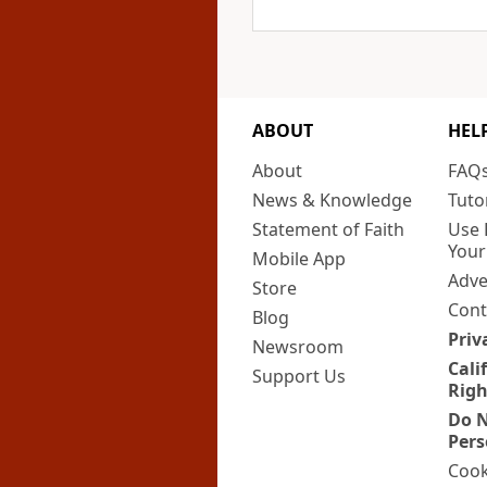
ABOUT
HEL
About
FAQ
News & Knowledge
Tuto
Statement of Faith
Use 
Your
Mobile App
Adve
Store
Cont
Blog
Priv
Newsroom
Cali
Support Us
Righ
Do N
Pers
Cook