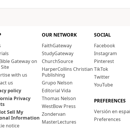
P
OUR NETWORK
SOCIAL
s
FaithGateway
Facebook
rials
StudyGateway
Instagram
Bible Gateway on
ChurchSource
Pinterest
 Site
HarperCollins Christian
TikTok
rtise with us
Publishing
Twitter
act us
Grupo Nelson
YouTube
acy policy
Editorial Vida
fornia Privacy
Thomas Nelson
PREFERENCES
ts
WestBow Press
Versión en espa
ot Sell My
Zondervan
onal Information
Preferences
MasterLectures
ie notice