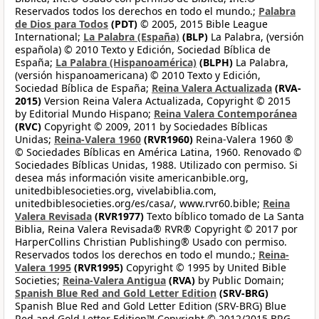
Reservados todos los derechos en todo el mundo.;
Palabra
de Dios para Todos
(PDT)
© 2005, 2015 Bible League
International;
La Palabra (España)
(BLP)
La Palabra, (versión
española) © 2010 Texto y Edición, Sociedad Bíblica de
España;
La Palabra (Hispanoamérica)
(BLPH)
La Palabra,
(versión hispanoamericana) © 2010 Texto y Edición,
Sociedad Bíblica de España;
Reina Valera Actualizada
(RVA-
2015)
Version Reina Valera Actualizada, Copyright © 2015
by Editorial Mundo Hispano;
Reina Valera Contemporánea
(RVC)
Copyright © 2009, 2011 by Sociedades Bíblicas
Unidas;
Reina-Valera 1960
(RVR1960)
Reina-Valera 1960 ®
© Sociedades Bíblicas en América Latina, 1960. Renovado ©
Sociedades Bíblicas Unidas, 1988. Utilizado con permiso. Si
desea más información visite americanbible.org,
unitedbiblesocieties.org, vivelabiblia.com,
unitedbiblesocieties.org/es/casa/, www.rvr60.bible;
Reina
Valera Revisada
(RVR1977)
Texto bíblico tomado de La Santa
Biblia, Reina Valera Revisada® RVR® Copyright © 2017 por
HarperCollins Christian Publishing® Usado con permiso.
Reservados todos los derechos en todo el mundo.;
Reina-
Valera 1995
(RVR1995)
Copyright © 1995 by United Bible
Societies;
Reina-Valera Antigua
(RVA)
by Public Domain;
Spanish Blue Red and Gold Letter Edition
(SRV-BRG)
Spanish Blue Red and Gold Letter Edition (SRV-BRG) Blue
Red and Gold Letter Edition™ Copyright © 2012/2015 BRG