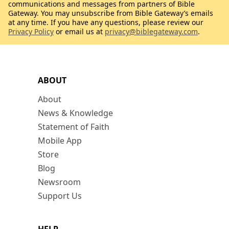
communications and messages from partners of Bible
Gateway. You may unsubscribe from Bible Gateway’s emails
at any time. If you have any questions, please review our
Privacy Policy
or email us at
privacy@biblegateway.com
.
ABOUT
About
News & Knowledge
Statement of Faith
Mobile App
Store
Blog
Newsroom
Support Us