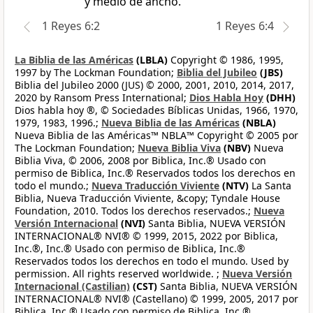
y medio de ancho.
1 Reyes 6:2
1 Reyes 6:4
La Biblia de las Américas
(LBLA)
Copyright © 1986, 1995,
1997 by The Lockman Foundation;
Biblia del Jubileo
(JBS)
Biblia del Jubileo 2000 (JUS) © 2000, 2001, 2010, 2014, 2017,
2020 by Ransom Press International;
Dios Habla Hoy
(DHH)
Dios habla hoy ®, © Sociedades Bíblicas Unidas, 1966, 1970,
1979, 1983, 1996.;
Nueva Biblia de las Américas
(NBLA)
Nueva Biblia de las Américas™ NBLA™ Copyright © 2005 por
The Lockman Foundation;
Nueva Biblia Viva
(NBV)
Nueva
Biblia Viva, © 2006, 2008 por Biblica, Inc.® Usado con
permiso de Biblica, Inc.® Reservados todos los derechos en
todo el mundo.;
Nueva Traducción Viviente
(NTV)
La Santa
Biblia, Nueva Traducción Viviente, &copy; Tyndale House
Foundation, 2010. Todos los derechos reservados.;
Nueva
Versión Internacional
(NVI)
Santa Biblia, NUEVA VERSIÓN
INTERNACIONAL® NVI® © 1999, 2015, 2022 por Biblica,
Inc.®, Inc.® Usado con permiso de Biblica, Inc.®
Reservados todos los derechos en todo el mundo. Used by
permission. All rights reserved worldwide. ;
Nueva Versión
Internacional (Castilian)
(CST)
Santa Biblia, NUEVA VERSIÓN
INTERNACIONAL® NVI® (Castellano) © 1999, 2005, 2017 por
Biblica, Inc.® Usado con permiso de Biblica, Inc.®