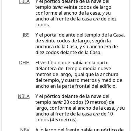
LBLA
Y el pórtico delante de la nave del
templo
tenía
veinte codos de largo,
conforme al ancho de la casa,
y
su
ancho al frente de la casa
era
de diez
codos.
JBS
Y el portal delante del templo de la Casa,
de veinte codos de largo, según la
anchura de la Casa, y su ancho
era
de
diez codos delante de la Casa.
DHH
El vestíbulo que había en la parte
delantera del templo medía nueve
metros de largo, igual que la anchura
del templo, y cuatro metros y medio de
ancho en la parte frontal del edificio.
NBLA
Y el pórtico delante de la nave del
templo
tenía
20 codos (9 metros) de
largo, conforme al ancho de la casa,
y
su
ancho al frente de la casa
era
de 10
codos (4.5 metros).
NBV
A lo largo del frente había un pórtico de