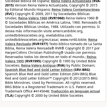
Sociedad Bíblica de España;
Reina Valera Actualizada
(RVA-
2015)
Version Reina Valera Actualizada, Copyright © 2015
by Editorial Mundo Hispano;
Reina Valera Contemporánea
(RVC)
Copyright © 2009, 2011 by Sociedades Bíblicas
Unidas;
Reina-Valera 1960
(RVR1960)
Reina-Valera 1960 ®
© Sociedades Bíblicas en América Latina, 1960. Renovado ©
Sociedades Bíblicas Unidas, 1988. Utilizado con permiso. Si
desea más información visite americanbible.org,
unitedbiblesocieties.org, vivelabiblia.com,
unitedbiblesocieties.org/es/casa/, www.rvr60.bible;
Reina
Valera Revisada
(RVR1977)
Texto bíblico tomado de La Santa
Biblia, Reina Valera Revisada® RVR® Copyright © 2017 por
HarperCollins Christian Publishing® Usado con permiso.
Reservados todos los derechos en todo el mundo.;
Reina-
Valera 1995
(RVR1995)
Copyright © 1995 by United Bible
Societies;
Reina-Valera Antigua
(RVA)
by Public Domain;
Spanish Blue Red and Gold Letter Edition
(SRV-BRG)
Spanish Blue Red and Gold Letter Edition (SRV-BRG) Blue
Red and Gold Letter Edition™ Copyright © 2012/2015 BRG
Bible Ministries. Used by Permission. All rights reserved.
BRG Bible is a Registered Trademark in U.S. Patent and
Trademark Office #4145648;
Traducción en lenguaje actual
(TLA)
Copyright © 2000 by United Bible Societies