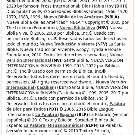
Biblia del Jubileo 2000 (JUS) © 2000, 2001, 2010, 2014, 2017,
2020 by Ransom Press International;
Dios Habla Hoy
(DHH)
Dios habla hoy ®, © Sociedades Bíblicas Unidas, 1966, 1970,
1979, 1983, 1996.;
Nueva Biblia de las Américas
(NBLA)
Nueva Biblia de las Américas™ NBLA™ Copyright © 2005 por
The Lockman Foundation;
Nueva Biblia Viva
(NBV)
Nueva
Biblia Viva, © 2006, 2008 por Biblica, Inc.® Usado con
permiso de Biblica, Inc.® Reservados todos los derechos en
todo el mundo.;
Nueva Traducción Viviente
(NTV)
La Santa
Biblia, Nueva Traducción Viviente, &copy; Tyndale House
Foundation, 2010. Todos los derechos reservados.;
Nueva
Versión Internacional
(NVI)
Santa Biblia, NUEVA VERSIÓN
INTERNACIONAL® NVI® © 1999, 2015, 2022 por Biblica,
Inc.®, Inc.® Usado con permiso de Biblica, Inc.®
Reservados todos los derechos en todo el mundo. Used by
permission. All rights reserved worldwide. ;
Nueva Versión
Internacional (Castilian)
(CST)
Santa Biblia, NUEVA VERSIÓN
INTERNACIONAL® NVI® (Castellano) © 1999, 2005, 2017 por
Biblica, Inc.® Usado con permiso de Biblica, Inc.®
Reservados todos los derechos en todo el mundo.;
Palabra
de Dios para Todos
(PDT)
© 2005, 2015 Bible League
International;
La Palabra (España)
(BLP)
La Palabra, (versión
española) © 2010 Texto y Edición, Sociedad Bíblica de
España;
La Palabra (Hispanoamérica)
(BLPH)
La Palabra,
(versión hispanoamericana) © 2010 Texto y Edición,