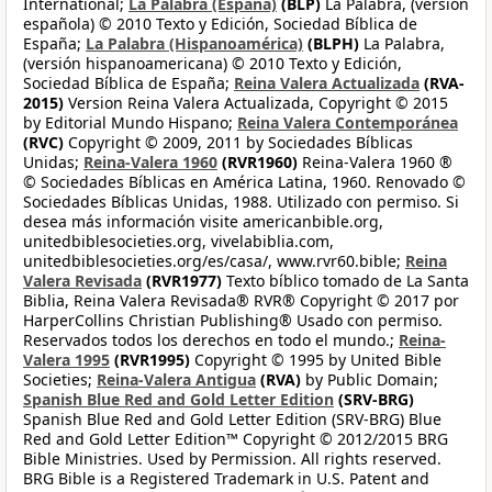
International;
La Palabra (España)
(BLP)
La Palabra, (versión
española) © 2010 Texto y Edición, Sociedad Bíblica de
España;
La Palabra (Hispanoamérica)
(BLPH)
La Palabra,
(versión hispanoamericana) © 2010 Texto y Edición,
Sociedad Bíblica de España;
Reina Valera Actualizada
(RVA-
2015)
Version Reina Valera Actualizada, Copyright © 2015
by Editorial Mundo Hispano;
Reina Valera Contemporánea
(RVC)
Copyright © 2009, 2011 by Sociedades Bíblicas
Unidas;
Reina-Valera 1960
(RVR1960)
Reina-Valera 1960 ®
© Sociedades Bíblicas en América Latina, 1960. Renovado ©
Sociedades Bíblicas Unidas, 1988. Utilizado con permiso. Si
desea más información visite americanbible.org,
unitedbiblesocieties.org, vivelabiblia.com,
unitedbiblesocieties.org/es/casa/, www.rvr60.bible;
Reina
Valera Revisada
(RVR1977)
Texto bíblico tomado de La Santa
Biblia, Reina Valera Revisada® RVR® Copyright © 2017 por
HarperCollins Christian Publishing® Usado con permiso.
Reservados todos los derechos en todo el mundo.;
Reina-
Valera 1995
(RVR1995)
Copyright © 1995 by United Bible
Societies;
Reina-Valera Antigua
(RVA)
by Public Domain;
Spanish Blue Red and Gold Letter Edition
(SRV-BRG)
Spanish Blue Red and Gold Letter Edition (SRV-BRG) Blue
Red and Gold Letter Edition™ Copyright © 2012/2015 BRG
Bible Ministries. Used by Permission. All rights reserved.
BRG Bible is a Registered Trademark in U.S. Patent and