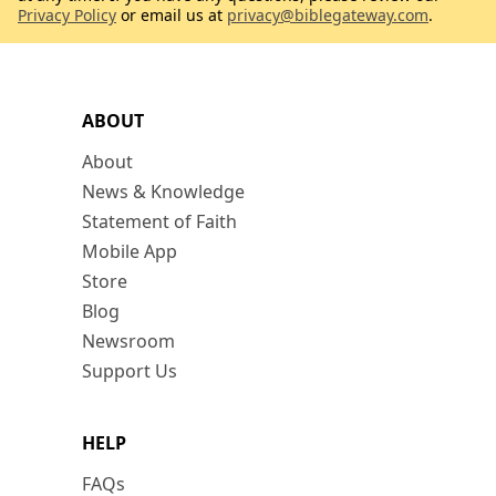
Privacy Policy
or email us at
privacy@biblegateway.com
.
ABOUT
About
News & Knowledge
Statement of Faith
Mobile App
Store
Blog
Newsroom
Support Us
HELP
FAQs