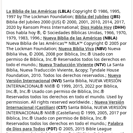
La Biblia de las Américas
(LBLA)
Copyright © 1986, 1995,
1997 by The Lockman Foundation;
Biblia del Jubileo
(JBS)
Biblia del Jubileo 2000 (JUS) © 2000, 2001, 2010, 2014, 2017,
2020 by Ransom Press International;
Dios Habla Hoy
(DHH)
Dios habla hoy ®, © Sociedades Bíblicas Unidas, 1966, 1970,
1979, 1983, 1996.;
Nueva Biblia de las Américas
(NBLA)
Nueva Biblia de las Américas™ NBLA™ Copyright © 2005 por
The Lockman Foundation;
Nueva Biblia Viva
(NBV)
Nueva
Biblia Viva, © 2006, 2008 por Biblica, Inc.® Usado con
permiso de Biblica, Inc.® Reservados todos los derechos en
todo el mundo.;
Nueva Traducción Viviente
(NTV)
La Santa
Biblia, Nueva Traducción Viviente, &copy; Tyndale House
Foundation, 2010. Todos los derechos reservados.;
Nueva
Versión Internacional
(NVI)
Santa Biblia, NUEVA VERSIÓN
INTERNACIONAL® NVI® © 1999, 2015, 2022 por Biblica,
Inc.®, Inc.® Usado con permiso de Biblica, Inc.®
Reservados todos los derechos en todo el mundo. Used by
permission. All rights reserved worldwide. ;
Nueva Versión
Internacional (Castilian)
(CST)
Santa Biblia, NUEVA VERSIÓN
INTERNACIONAL® NVI® (Castellano) © 1999, 2005, 2017 por
Biblica, Inc.® Usado con permiso de Biblica, Inc.®
Reservados todos los derechos en todo el mundo.;
Palabra
de Dios para Todos
(PDT)
© 2005, 2015 Bible League