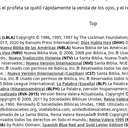
 el profeta se quitó rápidamente la venda de los ojos, y el 
.
Top
s
(LBLA)
Copyright © 1986, 1995, 1997 by The Lockman Foundation
2017, 2020 by Ransom Press International;
Dios Habla Hoy
(DHH)
D
Nueva Biblia de las Américas
(NBLA)
Nueva Biblia de las América
a Viva
(NBV)
Nueva Biblia Viva, © 2006, 2008 por Biblica, Inc.® Usa
ndo.;
Nueva Traducción Viviente
(NTV)
La Santa Biblia, Nueva Trad
s reservados.;
Nueva Versión Internacional
(NVI)
Santa Biblia, N
 Inc.® Usado con permiso de Biblica, Inc.® Reservados todos los d
e. ;
Nueva Versión Internacional (Castilian)
(CST)
Santa Biblia, N
lica, Inc.® Usado con permiso de Biblica, Inc.® Reservados todos 
 Bible League International;
La Palabra (España)
(BLP)
La Palabra,
labra (Hispanoamérica)
(BLPH)
La Palabra, (versión hispanoameric
tualizada
(RVA-2015)
Version Reina Valera Actualizada, Copyright 
opyright © 2009, 2011 by Sociedades Bíblicas Unidas;
Reina-Valer
na, 1960. Renovado © Sociedades Bíblicas Unidas, 1988. Utilizado c
dbiblesocieties.org, vivelabiblia.com, unitedbiblesocieties.org/es/
tomado de La Santa Biblia, Reina Valera Revisada® RVR® Copyright
rvados todos los derechos en todo el mundo.;
Reina-Valera 1995
(
VA)
by Public Domain;
Spanish Blue Red and Gold Letter Edition
(S