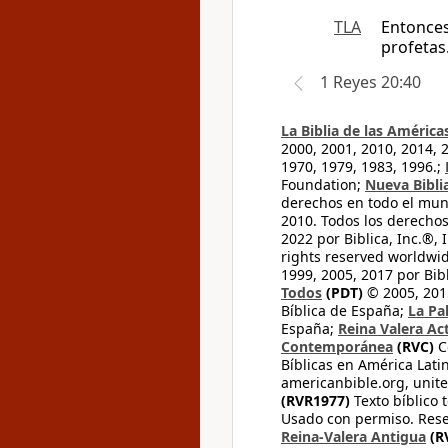
TLA
Entonces
profetas
1 Reyes 20:40
La Biblia de las América
2000, 2001, 2010, 2014, 
1970, 1979, 1983, 1996.;
Foundation;
Nueva Bibli
derechos en todo el mu
2010. Todos los derecho
2022 por Biblica, Inc.®,
rights reserved worldwid
1999, 2005, 2017 por Bib
Todos
(PDT)
© 2005, 2015
Bíblica de España;
La Pa
España;
Reina Valera Ac
Contemporánea
(RVC)
C
Bíblicas en América Lati
americanbible.org, unite
(RVR1977)
Texto bíblico 
Usado con permiso. Rese
Reina-Valera Antigua
(R