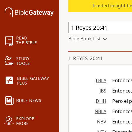
Trusted insight b
READ
Bible Book List
THE BIBLE
1 REYES 20:41
STUDY
TOOLS
BIBLE GATEWAY
LBLA
Entonces 
PLUS
JBS
Entonces
BIBLE NEWS
DHH
Pero el p
NBLA
Entonces 
EXPLORE
NBV
Entonces
MORE