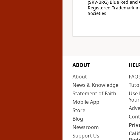
(SRV-BRG) Blue Red and G
Registered Trademark in
Societies
ABOUT
HEL
About
FAQ
News & Knowledge
Tuto
Statement of Faith
Use 
Your
Mobile App
Adve
Store
Cont
Blog
Priv
Newsroom
Cali
Support Us
Righ