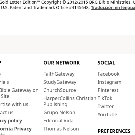
old Letter Edition™ Copyright © 2012/2015 BRG Bible Ministries. Us
 U.S. Patent and Trademark Office #4145648;
Traducción en lengua
P
OUR NETWORK
SOCIAL
s
FaithGateway
Facebook
rials
StudyGateway
Instagram
Bible Gateway on
ChurchSource
Pinterest
 Site
HarperCollins Christian
TikTok
rtise with us
Publishing
Twitter
act us
Grupo Nelson
YouTube
acy policy
Editorial Vida
fornia Privacy
Thomas Nelson
PREFERENCES
ts