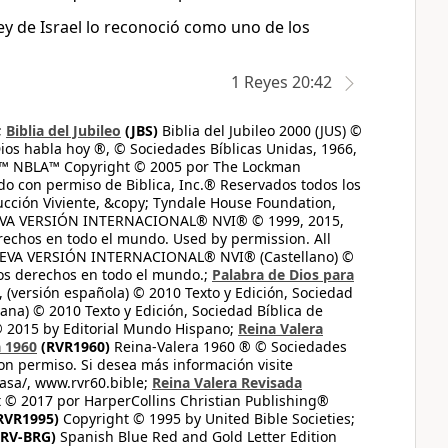
rey de Israel lo reconoció como uno de los
1 Reyes 20:42
;
Biblia del Jubileo
(JBS)
Biblia del Jubileo 2000 (JUS) ©
ios habla hoy ®, © Sociedades Bíblicas Unidas, 1966,
s™ NBLA™ Copyright © 2005 por The Lockman
do con permiso de Biblica, Inc.® Reservados todos los
ucción Viviente, &copy; Tyndale House Foundation,
UEVA VERSIÓN INTERNACIONAL® NVI® © 1999, 2015,
erechos en todo el mundo. Used by permission. All
UEVA VERSIÓN INTERNACIONAL® NVI® (Castellano) ©
los derechos en todo el mundo.;
Palabra de Dios para
 (versión española) © 2010 Texto y Edición, Sociedad
ana) © 2010 Texto y Edición, Sociedad Bíblica de
© 2015 by Editorial Mundo Hispano;
Reina Valera
a 1960
(RVR1960)
Reina-Valera 1960 ® © Sociedades
on permiso. Si desea más información visite
casa/, www.rvr60.bible;
Reina Valera Revisada
 © 2017 por HarperCollins Christian Publishing®
RVR1995)
Copyright © 1995 by United Bible Societies;
RV-BRG)
Spanish Blue Red and Gold Letter Edition