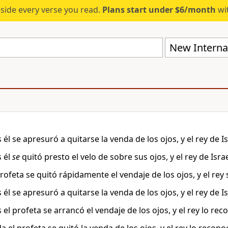
eside every verse you read.
Plans start under $6/month
wit
New Internat
él se apresuró a quitarse la venda de los ojos, y el rey de 
 él
se
quitó presto el velo de sobre sus ojos, y el rey de Isr
rofeta se quitó rápidamente el vendaje de los ojos, y el rey
él se apresuró a quitarse la venda de los ojos, y el rey de 
 el profeta se arrancó el vendaje de los ojos, y el rey lo re