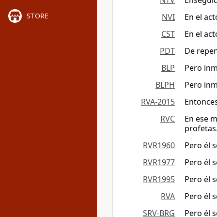
NTV
Enseguida
STORE
NVI
En el act
CST
En el act
PDT
De repen
BLP
Pero inm
BLPH
Pero inm
RVA-2015
Entonces
RVC
En ese m
profetas
RVR1960
Pero él s
RVR1977
Pero él s
RVR1995
Pero él s
RVA
Pero él s
SRV-BRG
Pero él s