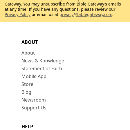
Gateway. You may unsubscribe from Bible Gateway’s emails
at any time. If you have any questions, please review our
Privacy Policy
or email us at
privacy@biblegateway.com
.
ABOUT
About
News & Knowledge
Statement of Faith
Mobile App
Store
Blog
Newsroom
Support Us
HELP