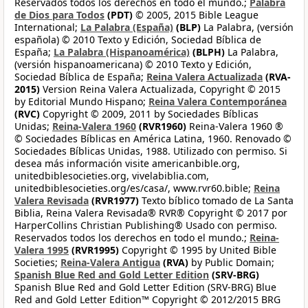
Reservados todos los derechos en todo el mundo.;
Palabra
de Dios para Todos
(PDT)
© 2005, 2015 Bible League
International;
La Palabra (España)
(BLP)
La Palabra, (versión
española) © 2010 Texto y Edición, Sociedad Bíblica de
España;
La Palabra (Hispanoamérica)
(BLPH)
La Palabra,
(versión hispanoamericana) © 2010 Texto y Edición,
Sociedad Bíblica de España;
Reina Valera Actualizada
(RVA-
2015)
Version Reina Valera Actualizada, Copyright © 2015
by Editorial Mundo Hispano;
Reina Valera Contemporánea
(RVC)
Copyright © 2009, 2011 by Sociedades Bíblicas
Unidas;
Reina-Valera 1960
(RVR1960)
Reina-Valera 1960 ®
© Sociedades Bíblicas en América Latina, 1960. Renovado ©
Sociedades Bíblicas Unidas, 1988. Utilizado con permiso. Si
desea más información visite americanbible.org,
unitedbiblesocieties.org, vivelabiblia.com,
unitedbiblesocieties.org/es/casa/, www.rvr60.bible;
Reina
Valera Revisada
(RVR1977)
Texto bíblico tomado de La Santa
Biblia, Reina Valera Revisada® RVR® Copyright © 2017 por
HarperCollins Christian Publishing® Usado con permiso.
Reservados todos los derechos en todo el mundo.;
Reina-
Valera 1995
(RVR1995)
Copyright © 1995 by United Bible
Societies;
Reina-Valera Antigua
(RVA)
by Public Domain;
Spanish Blue Red and Gold Letter Edition
(SRV-BRG)
Spanish Blue Red and Gold Letter Edition (SRV-BRG) Blue
Red and Gold Letter Edition™ Copyright © 2012/2015 BRG