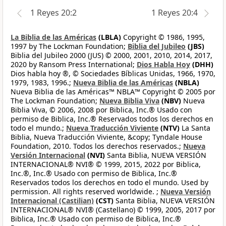
1 Reyes 20:2
1 Reyes 20:4
La Biblia de las Américas
(LBLA)
Copyright © 1986, 1995,
1997 by The Lockman Foundation;
Biblia del Jubileo
(JBS)
Biblia del Jubileo 2000 (JUS) © 2000, 2001, 2010, 2014, 2017,
2020 by Ransom Press International;
Dios Habla Hoy
(DHH)
Dios habla hoy ®, © Sociedades Bíblicas Unidas, 1966, 1970,
1979, 1983, 1996.;
Nueva Biblia de las Américas
(NBLA)
Nueva Biblia de las Américas™ NBLA™ Copyright © 2005 por
The Lockman Foundation;
Nueva Biblia Viva
(NBV)
Nueva
Biblia Viva, © 2006, 2008 por Biblica, Inc.® Usado con
permiso de Biblica, Inc.® Reservados todos los derechos en
todo el mundo.;
Nueva Traducción Viviente
(NTV)
La Santa
Biblia, Nueva Traducción Viviente, &copy; Tyndale House
Foundation, 2010. Todos los derechos reservados.;
Nueva
Versión Internacional
(NVI)
Santa Biblia, NUEVA VERSIÓN
INTERNACIONAL® NVI® © 1999, 2015, 2022 por Biblica,
Inc.®, Inc.® Usado con permiso de Biblica, Inc.®
Reservados todos los derechos en todo el mundo. Used by
permission. All rights reserved worldwide. ;
Nueva Versión
Internacional (Castilian)
(CST)
Santa Biblia, NUEVA VERSIÓN
INTERNACIONAL® NVI® (Castellano) © 1999, 2005, 2017 por
Biblica, Inc.® Usado con permiso de Biblica, Inc.®