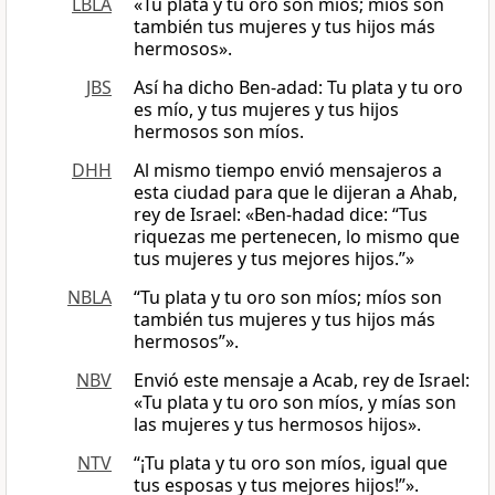
LBLA
«Tu plata y tu oro son míos; míos son
también tus mujeres y tus hijos más
hermosos».
JBS
Así ha dicho Ben-adad: Tu plata y tu oro
es mío, y tus mujeres y tus hijos
hermosos son míos.
DHH
Al mismo tiempo envió mensajeros a
esta ciudad para que le dijeran a Ahab,
rey de Israel: «Ben-hadad dice: “Tus
riquezas me pertenecen, lo mismo que
tus mujeres y tus mejores hijos.”»
NBLA
“Tu plata y tu oro son míos; míos son
también tus mujeres y tus hijos más
hermosos”».
NBV
Envió este mensaje a Acab, rey de Israel:
«Tu plata y tu oro son míos, y mías son
las mujeres y tus hermosos hijos».
NTV
“¡Tu plata y tu oro son míos, igual que
tus esposas y tus mejores hijos!”».