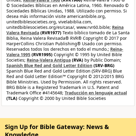
© Sociedades Bíblicas en América Latina, 1960. Renovado ©
Sociedades Bíblicas Unidas, 1988. Utilizado con permiso. Si
desea más información visite americanbible.org,
unitedbiblesocieties.org, vivelabiblia.com,
unitedbiblesocieties.org/es/casa/, www.rvr60.bible;
Reina
Valera Revisada
(RVR1977)
Texto bíblico tomado de La Santa
Biblia, Reina Valera Revisada® RVR® Copyright © 2017 por
HarperCollins Christian Publishing® Usado con permiso.
Reservados todos los derechos en todo el mundo.;
Reina-
Valera 1995
(RVR1995)
Copyright © 1995 by United Bible
Societies;
Reina-Valera Antigua
(RVA)
by Public Domain;
Spanish Blue Red and Gold Letter Edition
(SRV-BRG)
Spanish Blue Red and Gold Letter Edition (SRV-BRG) Blue
Red and Gold Letter Edition™ Copyright © 2012/2015 BRG
Bible Ministries. Used by Permission. All rights reserved.
BRG Bible is a Registered Trademark in U.S. Patent and
Trademark Office #4145648;
Traducción en lenguaje actual
(TLA)
Copyright © 2000 by United Bible Societies
Sign Up for Bible Gateway: News &
Knowledge