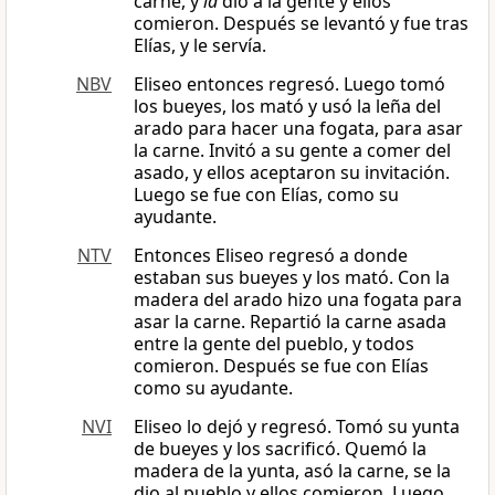
carne, y
la
dio a la gente y ellos
comieron. Después se levantó y fue tras
Elías, y le servía.
NBV
Eliseo entonces regresó. Luego tomó
los bueyes, los mató y usó la leña del
arado para hacer una fogata, para asar
la carne. Invitó a su gente a comer del
asado, y ellos aceptaron su invitación.
Luego se fue con Elías, como su
ayudante.
NTV
Entonces Eliseo regresó a donde
estaban sus bueyes y los mató. Con la
madera del arado hizo una fogata para
asar la carne. Repartió la carne asada
entre la gente del pueblo, y todos
comieron. Después se fue con Elías
como su ayudante.
NVI
Eliseo lo dejó y regresó. Tomó su yunta
de bueyes y los sacrificó. Quemó la
madera de la yunta, asó la carne, se la
dio al pueblo y ellos comieron. Luego