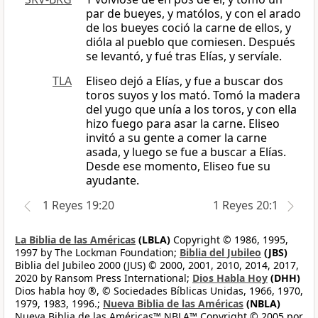
par de bueyes, y matólos, y con el arado
de los bueyes coció la carne de ellos, y
dióla al pueblo que comiesen. Después
se levantó, y fué tras Elías, y servíale.
TLA
Eliseo dejó a Elías, y fue a buscar dos
toros suyos y los mató. Tomó la madera
del yugo que unía a los toros, y con ella
hizo fuego para asar la carne. Eliseo
invitó a su gente a comer la carne
asada, y luego se fue a buscar a Elías.
Desde ese momento, Eliseo fue su
ayudante.
1 Reyes 19:20
1 Reyes 20:1
La Biblia de las Américas
(LBLA)
Copyright © 1986, 1995,
1997 by The Lockman Foundation;
Biblia del Jubileo
(JBS)
Biblia del Jubileo 2000 (JUS) © 2000, 2001, 2010, 2014, 2017,
2020 by Ransom Press International;
Dios Habla Hoy
(DHH)
Dios habla hoy ®, © Sociedades Bíblicas Unidas, 1966, 1970,
1979, 1983, 1996.;
Nueva Biblia de las Américas
(NBLA)
Nueva Biblia de las Américas™ NBLA™ Copyright © 2005 por