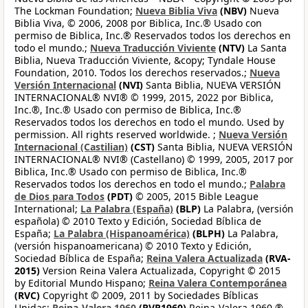
The Lockman Foundation;
Nueva Biblia Viva
(NBV)
Nueva
Biblia Viva, © 2006, 2008 por Biblica, Inc.® Usado con
permiso de Biblica, Inc.® Reservados todos los derechos en
todo el mundo.;
Nueva Traducción Viviente
(NTV)
La Santa
Biblia, Nueva Traducción Viviente, &copy; Tyndale House
Foundation, 2010. Todos los derechos reservados.;
Nueva
Versión Internacional
(NVI)
Santa Biblia, NUEVA VERSIÓN
INTERNACIONAL® NVI® © 1999, 2015, 2022 por Biblica,
Inc.®, Inc.® Usado con permiso de Biblica, Inc.®
Reservados todos los derechos en todo el mundo. Used by
permission. All rights reserved worldwide. ;
Nueva Versión
Internacional (Castilian)
(CST)
Santa Biblia, NUEVA VERSIÓN
INTERNACIONAL® NVI® (Castellano) © 1999, 2005, 2017 por
Biblica, Inc.® Usado con permiso de Biblica, Inc.®
Reservados todos los derechos en todo el mundo.;
Palabra
de Dios para Todos
(PDT)
© 2005, 2015 Bible League
International;
La Palabra (España)
(BLP)
La Palabra, (versión
española) © 2010 Texto y Edición, Sociedad Bíblica de
España;
La Palabra (Hispanoamérica)
(BLPH)
La Palabra,
(versión hispanoamericana) © 2010 Texto y Edición,
Sociedad Bíblica de España;
Reina Valera Actualizada
(RVA-
2015)
Version Reina Valera Actualizada, Copyright © 2015
by Editorial Mundo Hispano;
Reina Valera Contemporánea
(RVC)
Copyright © 2009, 2011 by Sociedades Bíblicas
Unidas;
Reina-Valera 1960
(RVR1960)
Reina-Valera 1960 ®