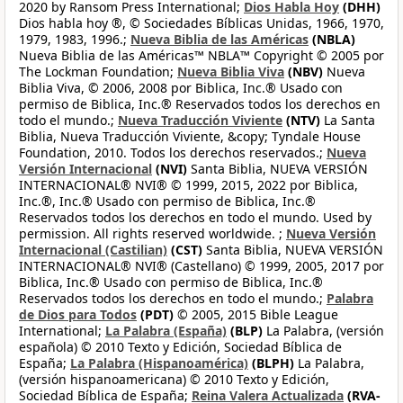
2020 by Ransom Press International;
Dios Habla Hoy
(DHH)
Dios habla hoy ®, © Sociedades Bíblicas Unidas, 1966, 1970,
1979, 1983, 1996.;
Nueva Biblia de las Américas
(NBLA)
Nueva Biblia de las Américas™ NBLA™ Copyright © 2005 por
The Lockman Foundation;
Nueva Biblia Viva
(NBV)
Nueva
Biblia Viva, © 2006, 2008 por Biblica, Inc.® Usado con
permiso de Biblica, Inc.® Reservados todos los derechos en
todo el mundo.;
Nueva Traducción Viviente
(NTV)
La Santa
Biblia, Nueva Traducción Viviente, &copy; Tyndale House
Foundation, 2010. Todos los derechos reservados.;
Nueva
Versión Internacional
(NVI)
Santa Biblia, NUEVA VERSIÓN
INTERNACIONAL® NVI® © 1999, 2015, 2022 por Biblica,
Inc.®, Inc.® Usado con permiso de Biblica, Inc.®
Reservados todos los derechos en todo el mundo. Used by
permission. All rights reserved worldwide. ;
Nueva Versión
Internacional (Castilian)
(CST)
Santa Biblia, NUEVA VERSIÓN
INTERNACIONAL® NVI® (Castellano) © 1999, 2005, 2017 por
Biblica, Inc.® Usado con permiso de Biblica, Inc.®
Reservados todos los derechos en todo el mundo.;
Palabra
de Dios para Todos
(PDT)
© 2005, 2015 Bible League
International;
La Palabra (España)
(BLP)
La Palabra, (versión
española) © 2010 Texto y Edición, Sociedad Bíblica de
España;
La Palabra (Hispanoamérica)
(BLPH)
La Palabra,
(versión hispanoamericana) © 2010 Texto y Edición,
Sociedad Bíblica de España;
Reina Valera Actualizada
(RVA-