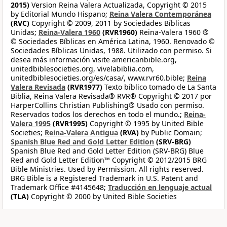
2015)
Version Reina Valera Actualizada, Copyright © 2015
by Editorial Mundo Hispano;
Reina Valera Contemporánea
(RVC)
Copyright © 2009, 2011 by Sociedades Bíblicas
Unidas;
Reina-Valera 1960
(RVR1960)
Reina-Valera 1960 ®
© Sociedades Bíblicas en América Latina, 1960. Renovado ©
Sociedades Bíblicas Unidas, 1988. Utilizado con permiso. Si
desea más información visite americanbible.org,
unitedbiblesocieties.org, vivelabiblia.com,
unitedbiblesocieties.org/es/casa/, www.rvr60.bible;
Reina
Valera Revisada
(RVR1977)
Texto bíblico tomado de La Santa
Biblia, Reina Valera Revisada® RVR® Copyright © 2017 por
HarperCollins Christian Publishing® Usado con permiso.
Reservados todos los derechos en todo el mundo.;
Reina-
Valera 1995
(RVR1995)
Copyright © 1995 by United Bible
Societies;
Reina-Valera Antigua
(RVA)
by Public Domain;
Spanish Blue Red and Gold Letter Edition
(SRV-BRG)
Spanish Blue Red and Gold Letter Edition (SRV-BRG) Blue
Red and Gold Letter Edition™ Copyright © 2012/2015 BRG
Bible Ministries. Used by Permission. All rights reserved.
BRG Bible is a Registered Trademark in U.S. Patent and
Trademark Office #4145648;
Traducción en lenguaje actual
(TLA)
Copyright © 2000 by United Bible Societies