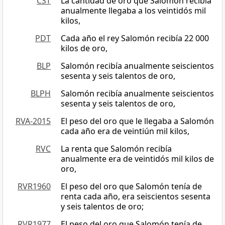
CST
La cantidad de oro que Salomón recibía
anualmente llegaba a los veintidós mil
kilos,
PDT
Cada año el rey Salomón recibía 22 000
kilos de oro,
BLP
Salomón recibía anualmente seiscientos
sesenta y seis talentos de oro,
BLPH
Salomón recibía anualmente seiscientos
sesenta y seis talentos de oro,
RVA-2015
El peso del oro que le llegaba a Salomón
cada año era de veintiún mil kilos,
RVC
La renta que Salomón recibía
anualmente era de veintidós mil kilos de
oro,
RVR1960
El peso del oro que Salomón tenía de
renta cada año, era seiscientos sesenta
y seis talentos de oro;
RVR1977
El peso del oro que Salomón tenía de