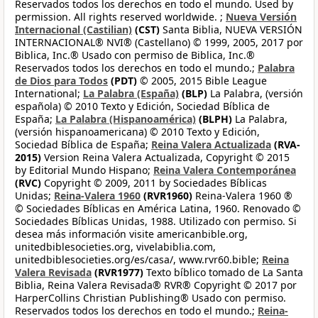
Reservados todos los derechos en todo el mundo. Used by
permission. All rights reserved worldwide. ;
Nueva Versión
Internacional (Castilian)
(CST)
Santa Biblia, NUEVA VERSIÓN
INTERNACIONAL® NVI® (Castellano) © 1999, 2005, 2017 por
Biblica, Inc.® Usado con permiso de Biblica, Inc.®
Reservados todos los derechos en todo el mundo.;
Palabra
de Dios para Todos
(PDT)
© 2005, 2015 Bible League
International;
La Palabra (España)
(BLP)
La Palabra, (versión
española) © 2010 Texto y Edición, Sociedad Bíblica de
España;
La Palabra (Hispanoamérica)
(BLPH)
La Palabra,
(versión hispanoamericana) © 2010 Texto y Edición,
Sociedad Bíblica de España;
Reina Valera Actualizada
(RVA-
2015)
Version Reina Valera Actualizada, Copyright © 2015
by Editorial Mundo Hispano;
Reina Valera Contemporánea
(RVC)
Copyright © 2009, 2011 by Sociedades Bíblicas
Unidas;
Reina-Valera 1960
(RVR1960)
Reina-Valera 1960 ®
© Sociedades Bíblicas en América Latina, 1960. Renovado ©
Sociedades Bíblicas Unidas, 1988. Utilizado con permiso. Si
desea más información visite americanbible.org,
unitedbiblesocieties.org, vivelabiblia.com,
unitedbiblesocieties.org/es/casa/, www.rvr60.bible;
Reina
Valera Revisada
(RVR1977)
Texto bíblico tomado de La Santa
Biblia, Reina Valera Revisada® RVR® Copyright © 2017 por
HarperCollins Christian Publishing® Usado con permiso.
Reservados todos los derechos en todo el mundo.;
Reina-