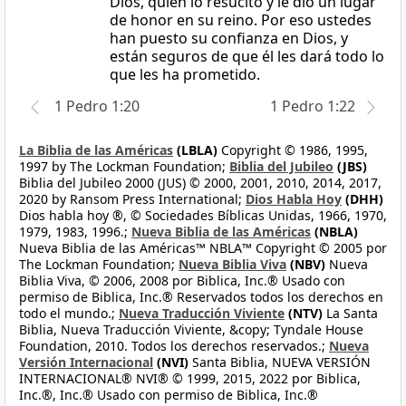
Dios, quien lo resucitó y le dio un lugar
de honor en su reino. Por eso ustedes
han puesto su confianza en Dios, y
están seguros de que él les dará todo lo
que les ha prometido.
1 Pedro 1:20
1 Pedro 1:22
La Biblia de las Américas
(LBLA)
Copyright © 1986, 1995,
1997 by The Lockman Foundation;
Biblia del Jubileo
(JBS)
Biblia del Jubileo 2000 (JUS) © 2000, 2001, 2010, 2014, 2017,
2020 by Ransom Press International;
Dios Habla Hoy
(DHH)
Dios habla hoy ®, © Sociedades Bíblicas Unidas, 1966, 1970,
1979, 1983, 1996.;
Nueva Biblia de las Américas
(NBLA)
Nueva Biblia de las Américas™ NBLA™ Copyright © 2005 por
The Lockman Foundation;
Nueva Biblia Viva
(NBV)
Nueva
Biblia Viva, © 2006, 2008 por Biblica, Inc.® Usado con
permiso de Biblica, Inc.® Reservados todos los derechos en
todo el mundo.;
Nueva Traducción Viviente
(NTV)
La Santa
Biblia, Nueva Traducción Viviente, &copy; Tyndale House
Foundation, 2010. Todos los derechos reservados.;
Nueva
Versión Internacional
(NVI)
Santa Biblia, NUEVA VERSIÓN
INTERNACIONAL® NVI® © 1999, 2015, 2022 por Biblica,
Inc.®, Inc.® Usado con permiso de Biblica, Inc.®