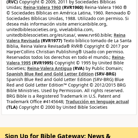
(RVC)
Copyright © 2009, 2011 by Sociedades Bíblicas
Unidas;
Reina-Valera 1960
(RVR1960)
Reina-Valera 1960 ®
© Sociedades Bíblicas en América Latina, 1960. Renovado ©
Sociedades Bíblicas Unidas, 1988. Utilizado con permiso. Si
desea más información visite americanbible.org,
unitedbiblesocieties.org, vivelabiblia.com,
unitedbiblesocieties.org/es/casa/, www.rvr60.bible;
Reina
Valera Revisada
(RVR1977)
Texto bíblico tomado de La Santa
Biblia, Reina Valera Revisada® RVR® Copyright © 2017 por
HarperCollins Christian Publishing® Usado con permiso.
Reservados todos los derechos en todo el mundo.;
Reina-
Valera 1995
(RVR1995)
Copyright © 1995 by United Bible
Societies;
Reina-Valera Antigua
(RVA)
by Public Domain;
Spanish Blue Red and Gold Letter Edition
(SRV-BRG)
Spanish Blue Red and Gold Letter Edition (SRV-BRG) Blue
Red and Gold Letter Edition™ Copyright © 2012/2015 BRG
Bible Ministries. Used by Permission. All rights reserved.
BRG Bible is a Registered Trademark in U.S. Patent and
Trademark Office #4145648;
Traducción en lenguaje actual
(TLA)
Copyright © 2000 by United Bible Societies
Sign Up for Bible Gateway: News &