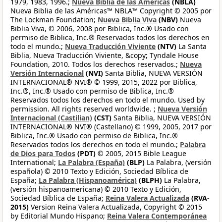
1979, 1983, 1996.;
Nueva Biblia de las Américas
(NBLA)
Nueva Biblia de las Américas™ NBLA™ Copyright © 2005 por
The Lockman Foundation;
Nueva Biblia Viva
(NBV)
Nueva
Biblia Viva, © 2006, 2008 por Biblica, Inc.® Usado con
permiso de Biblica, Inc.® Reservados todos los derechos en
todo el mundo.;
Nueva Traducción Viviente
(NTV)
La Santa
Biblia, Nueva Traducción Viviente, &copy; Tyndale House
Foundation, 2010. Todos los derechos reservados.;
Nueva
Versión Internacional
(NVI)
Santa Biblia, NUEVA VERSIÓN
INTERNACIONAL® NVI® © 1999, 2015, 2022 por Biblica,
Inc.®, Inc.® Usado con permiso de Biblica, Inc.®
Reservados todos los derechos en todo el mundo. Used by
permission. All rights reserved worldwide. ;
Nueva Versión
Internacional (Castilian)
(CST)
Santa Biblia, NUEVA VERSIÓN
INTERNACIONAL® NVI® (Castellano) © 1999, 2005, 2017 por
Biblica, Inc.® Usado con permiso de Biblica, Inc.®
Reservados todos los derechos en todo el mundo.;
Palabra
de Dios para Todos
(PDT)
© 2005, 2015 Bible League
International;
La Palabra (España)
(BLP)
La Palabra, (versión
española) © 2010 Texto y Edición, Sociedad Bíblica de
España;
La Palabra (Hispanoamérica)
(BLPH)
La Palabra,
(versión hispanoamericana) © 2010 Texto y Edición,
Sociedad Bíblica de España;
Reina Valera Actualizada
(RVA-
2015)
Version Reina Valera Actualizada, Copyright © 2015
by Editorial Mundo Hispano;
Reina Valera Contemporánea