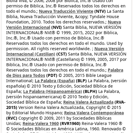
Biblia Viva, © 2006, 2008 por Biblica, Inc.® Usado con
permiso de Biblica, Inc.® Reservados todos los derechos en
todo el mundo.;
Nueva Traducción Viviente
(NTV)
La Santa
Biblia, Nueva Traducción Viviente, &copy; Tyndale House
Foundation, 2010. Todos los derechos reservados.;
Nueva
Versión Internacional
(NVI)
Santa Biblia, NUEVA VERSIÓN
INTERNACIONAL® NVI® © 1999, 2015, 2022 por Biblica,
Inc.®, Inc.® Usado con permiso de Biblica, Inc.®
Reservados todos los derechos en todo el mundo. Used by
permission. All rights reserved worldwide. ;
Nueva Versión
Internacional (Castilian)
(CST)
Santa Biblia, NUEVA VERSIÓN
INTERNACIONAL® NVI® (Castellano) © 1999, 2005, 2017 por
Biblica, Inc.® Usado con permiso de Biblica, Inc.®
Reservados todos los derechos en todo el mundo.;
Palabra
de Dios para Todos
(PDT)
© 2005, 2015 Bible League
International;
La Palabra (España)
(BLP)
La Palabra, (versión
española) © 2010 Texto y Edición, Sociedad Bíblica de
España;
La Palabra (Hispanoamérica)
(BLPH)
La Palabra,
(versión hispanoamericana) © 2010 Texto y Edición,
Sociedad Bíblica de España;
Reina Valera Actualizada
(RVA-
2015)
Version Reina Valera Actualizada, Copyright © 2015
by Editorial Mundo Hispano;
Reina Valera Contemporánea
(RVC)
Copyright © 2009, 2011 by Sociedades Bíblicas
Unidas;
Reina-Valera 1960
(RVR1960)
Reina-Valera 1960 ®
© Sociedades Bíblicas en América Latina, 1960. Renovado ©