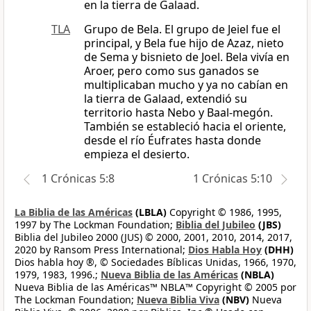
en la tierra de Galaad.
TLA
Grupo de Bela. El grupo de Jeiel fue el
principal, y Bela fue hijo de Azaz, nieto
de Sema y bisnieto de Joel. Bela vivía en
Aroer, pero como sus ganados se
multiplicaban mucho y ya no cabían en
la tierra de Galaad, extendió su
territorio hasta Nebo y Baal-megón.
También se estableció hacia el oriente,
desde el río Éufrates hasta donde
empieza el desierto.
1 Crónicas 5:8
1 Crónicas 5:10
La Biblia de las Américas
(LBLA)
Copyright © 1986, 1995,
1997 by The Lockman Foundation;
Biblia del Jubileo
(JBS)
Biblia del Jubileo 2000 (JUS) © 2000, 2001, 2010, 2014, 2017,
2020 by Ransom Press International;
Dios Habla Hoy
(DHH)
Dios habla hoy ®, © Sociedades Bíblicas Unidas, 1966, 1970,
1979, 1983, 1996.;
Nueva Biblia de las Américas
(NBLA)
Nueva Biblia de las Américas™ NBLA™ Copyright © 2005 por
The Lockman Foundation;
Nueva Biblia Viva
(NBV)
Nueva