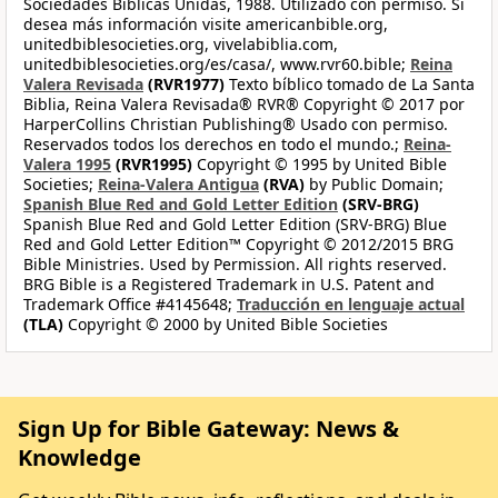
Sociedades Bíblicas Unidas, 1988. Utilizado con permiso. Si
desea más información visite americanbible.org,
unitedbiblesocieties.org, vivelabiblia.com,
unitedbiblesocieties.org/es/casa/, www.rvr60.bible;
Reina
Valera Revisada
(RVR1977)
Texto bíblico tomado de La Santa
Biblia, Reina Valera Revisada® RVR® Copyright © 2017 por
HarperCollins Christian Publishing® Usado con permiso.
Reservados todos los derechos en todo el mundo.;
Reina-
Valera 1995
(RVR1995)
Copyright © 1995 by United Bible
Societies;
Reina-Valera Antigua
(RVA)
by Public Domain;
Spanish Blue Red and Gold Letter Edition
(SRV-BRG)
Spanish Blue Red and Gold Letter Edition (SRV-BRG) Blue
Red and Gold Letter Edition™ Copyright © 2012/2015 BRG
Bible Ministries. Used by Permission. All rights reserved.
BRG Bible is a Registered Trademark in U.S. Patent and
Trademark Office #4145648;
Traducción en lenguaje actual
(TLA)
Copyright © 2000 by United Bible Societies
Sign Up for Bible Gateway: News &
Knowledge