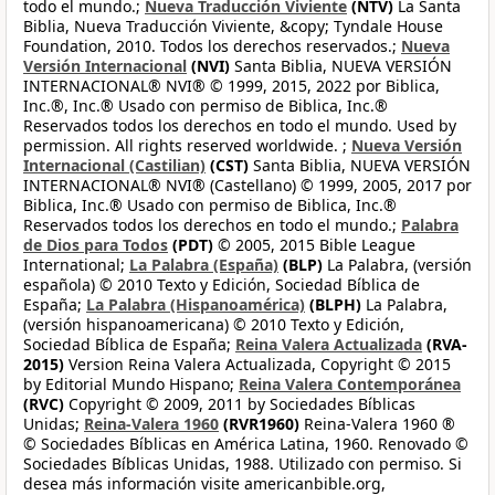
todo el mundo.;
Nueva Traducción Viviente
(NTV)
La Santa
Biblia, Nueva Traducción Viviente, &copy; Tyndale House
Foundation, 2010. Todos los derechos reservados.;
Nueva
Versión Internacional
(NVI)
Santa Biblia, NUEVA VERSIÓN
INTERNACIONAL® NVI® © 1999, 2015, 2022 por Biblica,
Inc.®, Inc.® Usado con permiso de Biblica, Inc.®
Reservados todos los derechos en todo el mundo. Used by
permission. All rights reserved worldwide. ;
Nueva Versión
Internacional (Castilian)
(CST)
Santa Biblia, NUEVA VERSIÓN
INTERNACIONAL® NVI® (Castellano) © 1999, 2005, 2017 por
Biblica, Inc.® Usado con permiso de Biblica, Inc.®
Reservados todos los derechos en todo el mundo.;
Palabra
de Dios para Todos
(PDT)
© 2005, 2015 Bible League
International;
La Palabra (España)
(BLP)
La Palabra, (versión
española) © 2010 Texto y Edición, Sociedad Bíblica de
España;
La Palabra (Hispanoamérica)
(BLPH)
La Palabra,
(versión hispanoamericana) © 2010 Texto y Edición,
Sociedad Bíblica de España;
Reina Valera Actualizada
(RVA-
2015)
Version Reina Valera Actualizada, Copyright © 2015
by Editorial Mundo Hispano;
Reina Valera Contemporánea
(RVC)
Copyright © 2009, 2011 by Sociedades Bíblicas
Unidas;
Reina-Valera 1960
(RVR1960)
Reina-Valera 1960 ®
© Sociedades Bíblicas en América Latina, 1960. Renovado ©
Sociedades Bíblicas Unidas, 1988. Utilizado con permiso. Si
desea más información visite americanbible.org,