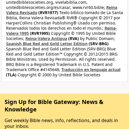
unitedbiblesocieties.org, vivelabiblia.com,
unitedbiblesocieties.org/es/casa/, www.rvr60.bible;
Reina
Valera Revisada
(RVR1977)
Texto bíblico tomado de La Santa
Biblia, Reina Valera Revisada® RVR® Copyright © 2017 por
HarperCollins Christian Publishing® Usado con permiso.
Reservados todos los derechos en todo el mundo.;
Reina-
Valera 1995
(RVR1995)
Copyright © 1995 by United Bible
Societies;
Reina-Valera Antigua
(RVA)
by Public Domain;
Spanish Blue Red and Gold Letter Edition
(SRV-BRG)
Spanish Blue Red and Gold Letter Edition (SRV-BRG) Blue
Red and Gold Letter Edition™ Copyright © 2012/2015 BRG
Bible Ministries. Used by Permission. All rights reserved.
BRG Bible is a Registered Trademark in U.S. Patent and
Trademark Office #4145648;
Traducción en lenguaje actual
(TLA)
Copyright © 2000 by United Bible Societies
Sign Up for Bible Gateway: News &
Knowledge
Get weekly Bible news, info, reflections, and deals in
your inbox.