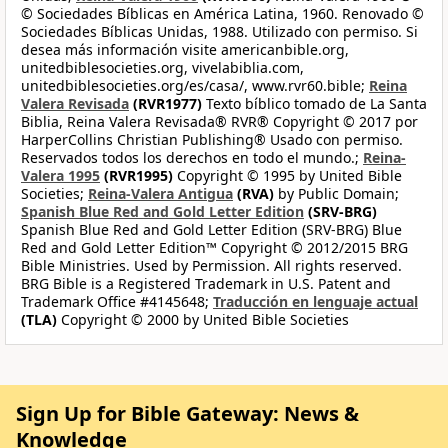
© Sociedades Bíblicas en América Latina, 1960. Renovado ©
Sociedades Bíblicas Unidas, 1988. Utilizado con permiso. Si
desea más información visite americanbible.org,
unitedbiblesocieties.org, vivelabiblia.com,
unitedbiblesocieties.org/es/casa/, www.rvr60.bible;
Reina
Valera Revisada
(RVR1977)
Texto bíblico tomado de La Santa
Biblia, Reina Valera Revisada® RVR® Copyright © 2017 por
HarperCollins Christian Publishing® Usado con permiso.
Reservados todos los derechos en todo el mundo.;
Reina-
Valera 1995
(RVR1995)
Copyright © 1995 by United Bible
Societies;
Reina-Valera Antigua
(RVA)
by Public Domain;
Spanish Blue Red and Gold Letter Edition
(SRV-BRG)
Spanish Blue Red and Gold Letter Edition (SRV-BRG) Blue
Red and Gold Letter Edition™ Copyright © 2012/2015 BRG
Bible Ministries. Used by Permission. All rights reserved.
BRG Bible is a Registered Trademark in U.S. Patent and
Trademark Office #4145648;
Traducción en lenguaje actual
(TLA)
Copyright © 2000 by United Bible Societies
Sign Up for Bible Gateway: News &
Knowledge