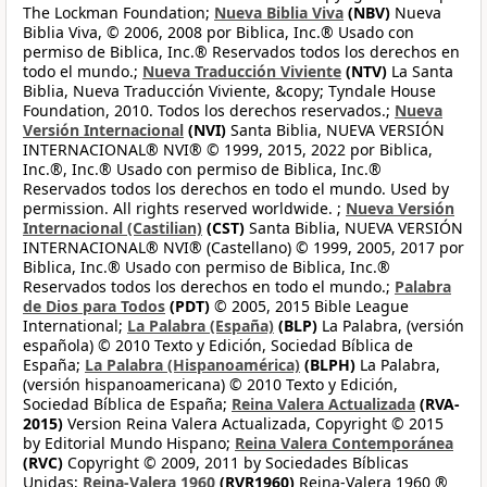
The Lockman Foundation;
Nueva Biblia Viva
(NBV)
Nueva
Biblia Viva, © 2006, 2008 por Biblica, Inc.® Usado con
permiso de Biblica, Inc.® Reservados todos los derechos en
todo el mundo.;
Nueva Traducción Viviente
(NTV)
La Santa
Biblia, Nueva Traducción Viviente, &copy; Tyndale House
Foundation, 2010. Todos los derechos reservados.;
Nueva
Versión Internacional
(NVI)
Santa Biblia, NUEVA VERSIÓN
INTERNACIONAL® NVI® © 1999, 2015, 2022 por Biblica,
Inc.®, Inc.® Usado con permiso de Biblica, Inc.®
Reservados todos los derechos en todo el mundo. Used by
permission. All rights reserved worldwide. ;
Nueva Versión
Internacional (Castilian)
(CST)
Santa Biblia, NUEVA VERSIÓN
INTERNACIONAL® NVI® (Castellano) © 1999, 2005, 2017 por
Biblica, Inc.® Usado con permiso de Biblica, Inc.®
Reservados todos los derechos en todo el mundo.;
Palabra
de Dios para Todos
(PDT)
© 2005, 2015 Bible League
International;
La Palabra (España)
(BLP)
La Palabra, (versión
española) © 2010 Texto y Edición, Sociedad Bíblica de
España;
La Palabra (Hispanoamérica)
(BLPH)
La Palabra,
(versión hispanoamericana) © 2010 Texto y Edición,
Sociedad Bíblica de España;
Reina Valera Actualizada
(RVA-
2015)
Version Reina Valera Actualizada, Copyright © 2015
by Editorial Mundo Hispano;
Reina Valera Contemporánea
(RVC)
Copyright © 2009, 2011 by Sociedades Bíblicas
Unidas;
Reina-Valera 1960
(RVR1960)
Reina-Valera 1960 ®