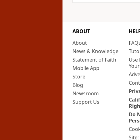
ABOUT
HEL
About
FAQ
News & Knowledge
Tuto
Statement of Faith
Use 
Your
Mobile App
Adve
Store
Cont
Blog
Priv
Newsroom
Cali
Support Us
Righ
Do N
Pers
Cook
Site