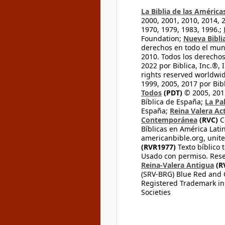
La Biblia de las América
2000, 2001, 2010, 2014, 
1970, 1979, 1983, 1996.;
Foundation;
Nueva Bibli
derechos en todo el mu
2010. Todos los derecho
2022 por Biblica, Inc.®,
rights reserved worldwid
1999, 2005, 2017 por Bib
Todos
(PDT)
© 2005, 2015
Bíblica de España;
La Pa
España;
Reina Valera Ac
Contemporánea
(RVC)
C
Bíblicas en América Lati
americanbible.org, unite
(RVR1977)
Texto bíblico 
Usado con permiso. Rese
Reina-Valera Antigua
(R
(SRV-BRG) Blue Red and G
Registered Trademark in
Societies