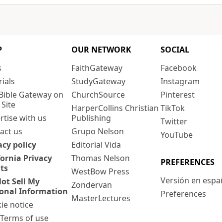
P
OUR NETWORK
SOCIAL
s
FaithGateway
Facebook
rials
StudyGateway
Instagram
Bible Gateway on
ChurchSource
Pinterest
 Site
HarperCollins Christian
TikTok
rtise with us
Publishing
Twitter
act us
Grupo Nelson
YouTube
acy policy
Editorial Vida
fornia Privacy
Thomas Nelson
PREFERENCES
ts
WestBow Press
Versión en espa
ot Sell My
Zondervan
onal Information
Preferences
MasterLectures
ie notice
: Terms of use