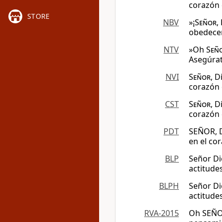
corazón 
STORE
NBV
»¡
Señor
,
obedecer
NTV
»Oh
Señ
Asegúrat
NVI
Señor
, 
corazón 
CST
Señor
, 
corazón d
PDT
SEÑOR, D
en el cor
BLP
Señor Di
actitude
BLPH
Señor Di
actitude
RVA-2015
Oh SEÑOR