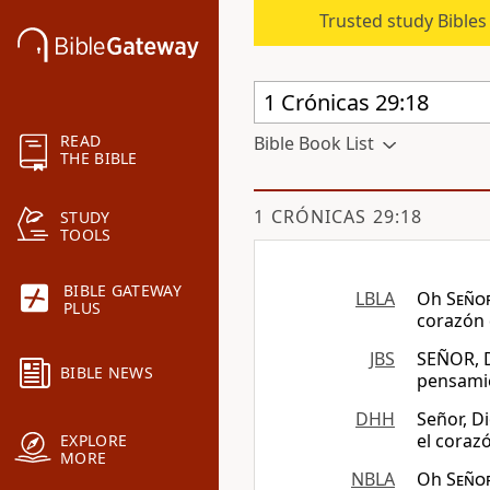
Trusted study Bible
READ
Bible Book List
THE BIBLE
1 CRÓNICAS 29:18
STUDY
TOOLS
BIBLE GATEWAY
LBLA
Oh
Seño
PLUS
corazón d
JBS
SEÑOR, D
BIBLE NEWS
pensamie
DHH
Señor, D
el corazó
EXPLORE
MORE
NBLA
Oh
Seño