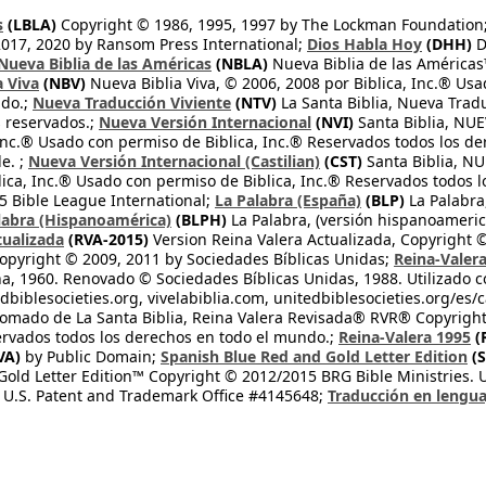
s
(LBLA)
Copyright © 1986, 1995, 1997 by The Lockman Foundation
2017, 2020 by Ransom Press International;
Dios Habla Hoy
(DHH)
D
Nueva Biblia de las Américas
(NBLA)
Nueva Biblia de las América
a Viva
(NBV)
Nueva Biblia Viva, © 2006, 2008 por Biblica, Inc.® Usa
ndo.;
Nueva Traducción Viviente
(NTV)
La Santa Biblia, Nueva Trad
s reservados.;
Nueva Versión Internacional
(NVI)
Santa Biblia, N
 Inc.® Usado con permiso de Biblica, Inc.® Reservados todos los d
e. ;
Nueva Versión Internacional (Castilian)
(CST)
Santa Biblia, N
lica, Inc.® Usado con permiso de Biblica, Inc.® Reservados todos 
 Bible League International;
La Palabra (España)
(BLP)
La Palabra,
labra (Hispanoamérica)
(BLPH)
La Palabra, (versión hispanoameric
tualizada
(RVA-2015)
Version Reina Valera Actualizada, Copyright 
opyright © 2009, 2011 by Sociedades Bíblicas Unidas;
Reina-Valer
na, 1960. Renovado © Sociedades Bíblicas Unidas, 1988. Utilizado c
dbiblesocieties.org, vivelabiblia.com, unitedbiblesocieties.org/es/
tomado de La Santa Biblia, Reina Valera Revisada® RVR® Copyright
rvados todos los derechos en todo el mundo.;
Reina-Valera 1995
(
VA)
by Public Domain;
Spanish Blue Red and Gold Letter Edition
(S
old Letter Edition™ Copyright © 2012/2015 BRG Bible Ministries. Us
 U.S. Patent and Trademark Office #4145648;
Traducción en lengua