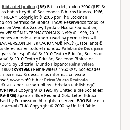
;
Biblia del Jubileo
(JBS)
Biblia del Jubileo 2000 (JUS) ©
ios habla hoy ®, © Sociedades Bíblicas Unidas, 1966,
s™ NBLA™ Copyright © 2005 por The Lockman
do con permiso de Biblica, Inc.® Reservados todos los
ucción Viviente, &copy; Tyndale House Foundation,
UEVA VERSIÓN INTERNACIONAL® NVI® © 1999, 2015,
erechos en todo el mundo. Used by permission. All
UEVA VERSIÓN INTERNACIONAL® NVI® (Castellano) ©
los derechos en todo el mundo.;
Palabra de Dios para
 (versión española) © 2010 Texto y Edición, Sociedad
ana) © 2010 Texto y Edición, Sociedad Bíblica de
© 2015 by Editorial Mundo Hispano;
Reina Valera
a 1960
(RVR1960)
Reina-Valera 1960 ® © Sociedades
on permiso. Si desea más información visite
casa/, www.rvr60.bible;
Reina Valera Revisada
 © 2017 por HarperCollins Christian Publishing®
RVR1995)
Copyright © 1995 by United Bible Societies;
RV-BRG)
Spanish Blue Red and Gold Letter Edition
ed by Permission. All rights reserved. BRG Bible is a
je actual
(TLA)
Copyright © 2000 by United Bible