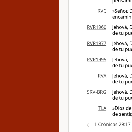
pensamie
RVC
»Señor, 
encamina
RVR1960
Jehová, 
de tu pu
RVR1977
Jehová, 
de tu pu
RVR1995
Jehová, 
de tu pu
RVA
Jehová, 
de tu pu
SRV-BRG
Jehová, 
de tu pu
TLA
»Dios de
de senti
1 Crónicas 29:17