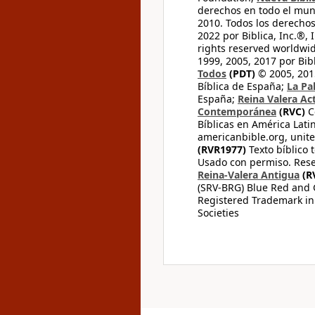
derechos en todo el mu
2010. Todos los derecho
2022 por Biblica, Inc.®,
rights reserved worldwid
1999, 2005, 2017 por Bib
Todos
(PDT)
© 2005, 2015
Bíblica de España;
La Pa
España;
Reina Valera Ac
Contemporánea
(RVC)
C
Bíblicas en América Lati
americanbible.org, unite
(RVR1977)
Texto bíblico 
Usado con permiso. Rese
Reina-Valera Antigua
(R
(SRV-BRG) Blue Red and G
Registered Trademark in
Societies