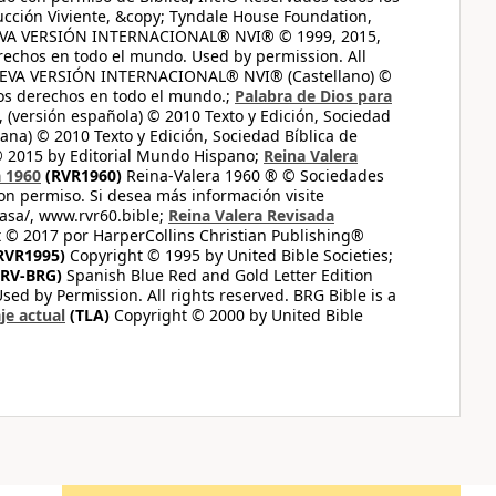
ucción Viviente, &copy; Tyndale House Foundation,
UEVA VERSIÓN INTERNACIONAL® NVI® © 1999, 2015,
erechos en todo el mundo. Used by permission. All
UEVA VERSIÓN INTERNACIONAL® NVI® (Castellano) ©
los derechos en todo el mundo.;
Palabra de Dios para
 (versión española) © 2010 Texto y Edición, Sociedad
ana) © 2010 Texto y Edición, Sociedad Bíblica de
© 2015 by Editorial Mundo Hispano;
Reina Valera
a 1960
(RVR1960)
Reina-Valera 1960 ® © Sociedades
on permiso. Si desea más información visite
casa/, www.rvr60.bible;
Reina Valera Revisada
 © 2017 por HarperCollins Christian Publishing®
RVR1995)
Copyright © 1995 by United Bible Societies;
RV-BRG)
Spanish Blue Red and Gold Letter Edition
ed by Permission. All rights reserved. BRG Bible is a
je actual
(TLA)
Copyright © 2000 by United Bible