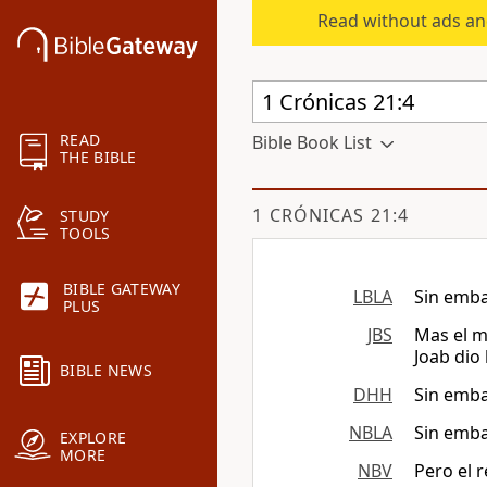
Read without ads an
READ
Bible Book List
THE BIBLE
1 CRÓNICAS 21:4
STUDY
TOOLS
BIBLE GATEWAY
LBLA
Sin embar
PLUS
JBS
Mas el m
Joab dio
BIBLE NEWS
DHH
Sin embar
NBLA
Sin embar
EXPLORE
MORE
NBV
Pero el r