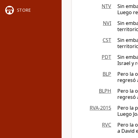
NTV
Sin embar
STORE
Luego re
NVI
Sin emba
territori
CST
Sin emba
territori
PDT
Sin emba
Israel y 
BLP
Pero la o
regresó 
BLPH
Pero la o
regresó 
RVA-2015
Pero la p
Luego Jo
RVC
Pero la o
a David 