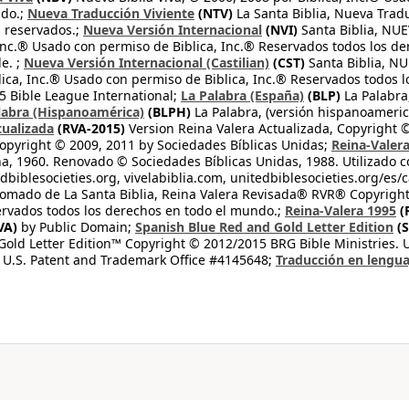
ndo.;
Nueva Traducción Viviente
(NTV)
La Santa Biblia, Nueva Trad
s reservados.;
Nueva Versión Internacional
(NVI)
Santa Biblia, N
 Inc.® Usado con permiso de Biblica, Inc.® Reservados todos los d
e. ;
Nueva Versión Internacional (Castilian)
(CST)
Santa Biblia, N
lica, Inc.® Usado con permiso de Biblica, Inc.® Reservados todos 
 Bible League International;
La Palabra (España)
(BLP)
La Palabra,
labra (Hispanoamérica)
(BLPH)
La Palabra, (versión hispanoameric
tualizada
(RVA-2015)
Version Reina Valera Actualizada, Copyright 
opyright © 2009, 2011 by Sociedades Bíblicas Unidas;
Reina-Valer
na, 1960. Renovado © Sociedades Bíblicas Unidas, 1988. Utilizado c
dbiblesocieties.org, vivelabiblia.com, unitedbiblesocieties.org/es/
tomado de La Santa Biblia, Reina Valera Revisada® RVR® Copyright
rvados todos los derechos en todo el mundo.;
Reina-Valera 1995
(
VA)
by Public Domain;
Spanish Blue Red and Gold Letter Edition
(S
old Letter Edition™ Copyright © 2012/2015 BRG Bible Ministries. Us
 U.S. Patent and Trademark Office #4145648;
Traducción en lengua