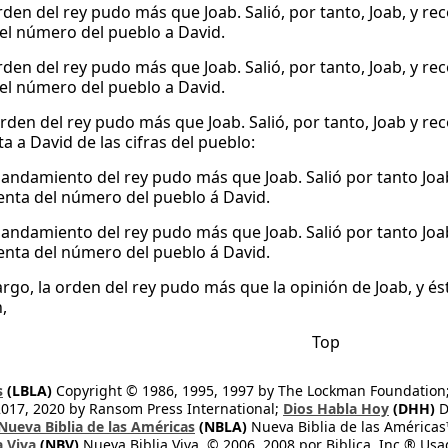
den del rey pudo más que Joab. Salió, por tanto, Joab, y recor
el número del pueblo a David.
den del rey pudo más que Joab. Salió, por tanto, Joab, y recor
el número del pueblo a David.
rden del rey pudo más que Joab. Salió, por tanto, Joab y rec
a a David de las cifras del pueblo:
andamiento del rey pudo más que Joab. Salió por tanto Joab, 
uenta del número del pueblo á David.
andamiento del rey pudo más que Joab. Salió por tanto Joab, 
uenta del número del pueblo á David.
rgo, la orden del rey pudo más que la opinión de Joab, y és
,
Top
s
(LBLA)
Copyright © 1986, 1995, 1997 by The Lockman Foundation
2017, 2020 by Ransom Press International;
Dios Habla Hoy
(DHH)
D
Nueva Biblia de las Américas
(NBLA)
Nueva Biblia de las América
a Viva
(NBV)
Nueva Biblia Viva, © 2006, 2008 por Biblica, Inc.® Usa