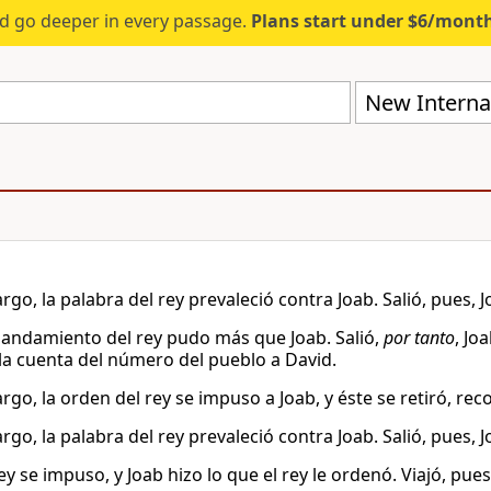
d go deeper in every passage.
Plans start under $6/mont
New Internat
go, la palabra del rey prevaleció contra Joab. Salió, pues, Jo
andamiento del rey pudo más que Joab. Salió,
por tanto
, Jo
 la cuenta del número del pueblo a David.
go, la orden del rey se impuso a Joab, y éste se retiró, reco
go, la palabra del rey prevaleció contra Joab. Salió, pues, Jo
ey se impuso, y Joab hizo lo que el rey le ordenó. Viajó, pues