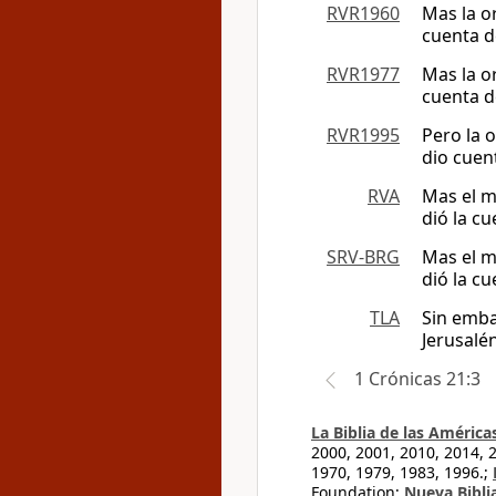
RVR1960
Mas la or
cuenta d
RVR1977
Mas la or
cuenta d
RVR1995
Pero la o
dio cuent
RVA
Mas el m
dió la c
SRV-BRG
Mas el m
dió la c
TLA
Sin emba
Jerusalén
1 Crónicas 21:3
La Biblia de las América
2000, 2001, 2010, 2014, 
1970, 1979, 1983, 1996.;
Foundation;
Nueva Bibli