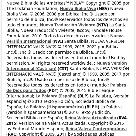
Nueva Biblia de las Américas™ NBLA™ Copyright © 2005 por
The Lockman Foundation;
Nueva Biblia Viva
(NBV)
Nueva
Biblia Viva, © 2006, 2008 por Biblica, Inc.® Usado con
permiso de Biblica, Inc.® Reservados todos los derechos en
todo el mundo.;
Nueva Traducción Viviente
(NTV)
La Santa
Biblia, Nueva Traducción Viviente, &copy; Tyndale House
Foundation, 2010. Todos los derechos reservados.;
Nueva
Versión Internacional
(NVI)
Santa Biblia, NUEVA VERSIÓN
INTERNACIONAL® NVI® © 1999, 2015, 2022 por Biblica,
Inc.®, Inc.® Usado con permiso de Biblica, Inc.®
Reservados todos los derechos en todo el mundo. Used by
permission. All rights reserved worldwide. ;
Nueva Versión
Internacional (Castilian)
(CST)
Santa Biblia, NUEVA VERSIÓN
INTERNACIONAL® NVI® (Castellano) © 1999, 2005, 2017 por
Biblica, Inc.® Usado con permiso de Biblica, Inc.®
Reservados todos los derechos en todo el mundo.;
Palabra
de Dios para Todos
(PDT)
© 2005, 2015 Bible League
International;
La Palabra (España)
(BLP)
La Palabra, (versión
española) © 2010 Texto y Edición, Sociedad Bíblica de
España;
La Palabra (Hispanoamérica)
(BLPH)
La Palabra,
(versión hispanoamericana) © 2010 Texto y Edición,
Sociedad Bíblica de España;
Reina Valera Actualizada
(RVA-
2015)
Version Reina Valera Actualizada, Copyright © 2015
by Editorial Mundo Hispano;
Reina Valera Contemporánea
(RVC)
Copyright © 2009, 2011 by Sociedades Bíblicas