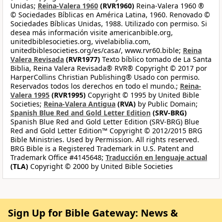
Unidas;
Reina-Valera 1960
(RVR1960)
Reina-Valera 1960 ®
© Sociedades Bíblicas en América Latina, 1960. Renovado ©
Sociedades Bíblicas Unidas, 1988. Utilizado con permiso. Si
desea más información visite americanbible.org,
unitedbiblesocieties.org, vivelabiblia.com,
unitedbiblesocieties.org/es/casa/, www.rvr60.bible;
Reina
Valera Revisada
(RVR1977)
Texto bíblico tomado de La Santa
Biblia, Reina Valera Revisada® RVR® Copyright © 2017 por
HarperCollins Christian Publishing® Usado con permiso.
Reservados todos los derechos en todo el mundo.;
Reina-
Valera 1995
(RVR1995)
Copyright © 1995 by United Bible
Societies;
Reina-Valera Antigua
(RVA)
by Public Domain;
Spanish Blue Red and Gold Letter Edition
(SRV-BRG)
Spanish Blue Red and Gold Letter Edition (SRV-BRG) Blue
Red and Gold Letter Edition™ Copyright © 2012/2015 BRG
Bible Ministries. Used by Permission. All rights reserved.
BRG Bible is a Registered Trademark in U.S. Patent and
Trademark Office #4145648;
Traducción en lenguaje actual
(TLA)
Copyright © 2000 by United Bible Societies
Sign Up for Bible Gateway: News &