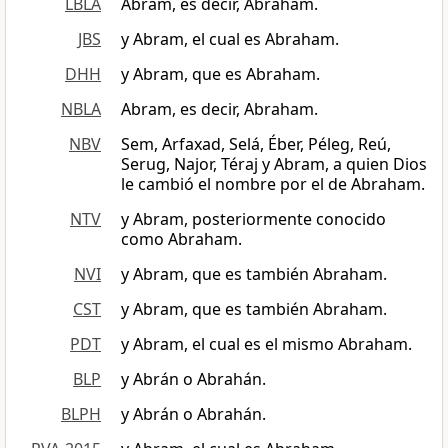
LBLA
Abram, es decir, Abraham.
JBS
y Abram, el cual es Abraham.
DHH
y Abram, que es Abraham.
NBLA
Abram, es decir, Abraham.
NBV
Sem, Arfaxad, Selá, Éber, Péleg, Reú,
Serug, Najor, Téraj y Abram, a quien Dios
le cambió el nombre por el de Abraham.
NTV
y Abram, posteriormente conocido
como Abraham.
NVI
y Abram, que es también Abraham.
CST
y Abram, que es también Abraham.
PDT
y Abram, el cual es el mismo Abraham.
BLP
y Abrán o Abrahán.
BLPH
y Abrán o Abrahán.