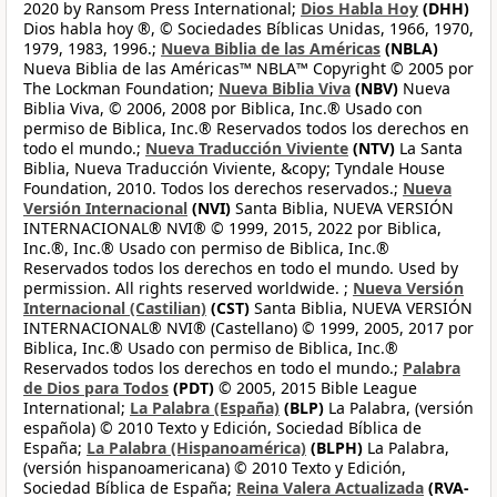
2020 by Ransom Press International;
Dios Habla Hoy
(DHH)
Dios habla hoy ®, © Sociedades Bíblicas Unidas, 1966, 1970,
1979, 1983, 1996.;
Nueva Biblia de las Américas
(NBLA)
Nueva Biblia de las Américas™ NBLA™ Copyright © 2005 por
The Lockman Foundation;
Nueva Biblia Viva
(NBV)
Nueva
Biblia Viva, © 2006, 2008 por Biblica, Inc.® Usado con
permiso de Biblica, Inc.® Reservados todos los derechos en
todo el mundo.;
Nueva Traducción Viviente
(NTV)
La Santa
Biblia, Nueva Traducción Viviente, &copy; Tyndale House
Foundation, 2010. Todos los derechos reservados.;
Nueva
Versión Internacional
(NVI)
Santa Biblia, NUEVA VERSIÓN
INTERNACIONAL® NVI® © 1999, 2015, 2022 por Biblica,
Inc.®, Inc.® Usado con permiso de Biblica, Inc.®
Reservados todos los derechos en todo el mundo. Used by
permission. All rights reserved worldwide. ;
Nueva Versión
Internacional (Castilian)
(CST)
Santa Biblia, NUEVA VERSIÓN
INTERNACIONAL® NVI® (Castellano) © 1999, 2005, 2017 por
Biblica, Inc.® Usado con permiso de Biblica, Inc.®
Reservados todos los derechos en todo el mundo.;
Palabra
de Dios para Todos
(PDT)
© 2005, 2015 Bible League
International;
La Palabra (España)
(BLP)
La Palabra, (versión
española) © 2010 Texto y Edición, Sociedad Bíblica de
España;
La Palabra (Hispanoamérica)
(BLPH)
La Palabra,
(versión hispanoamericana) © 2010 Texto y Edición,
Sociedad Bíblica de España;
Reina Valera Actualizada
(RVA-