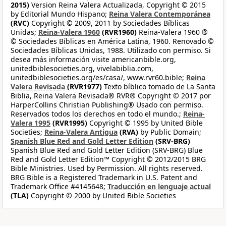
2015)
Version Reina Valera Actualizada, Copyright © 2015
by Editorial Mundo Hispano;
Reina Valera Contemporánea
(RVC)
Copyright © 2009, 2011 by Sociedades Bíblicas
Unidas;
Reina-Valera 1960
(RVR1960)
Reina-Valera 1960 ®
© Sociedades Bíblicas en América Latina, 1960. Renovado ©
Sociedades Bíblicas Unidas, 1988. Utilizado con permiso. Si
desea más información visite americanbible.org,
unitedbiblesocieties.org, vivelabiblia.com,
unitedbiblesocieties.org/es/casa/, www.rvr60.bible;
Reina
Valera Revisada
(RVR1977)
Texto bíblico tomado de La Santa
Biblia, Reina Valera Revisada® RVR® Copyright © 2017 por
HarperCollins Christian Publishing® Usado con permiso.
Reservados todos los derechos en todo el mundo.;
Reina-
Valera 1995
(RVR1995)
Copyright © 1995 by United Bible
Societies;
Reina-Valera Antigua
(RVA)
by Public Domain;
Spanish Blue Red and Gold Letter Edition
(SRV-BRG)
Spanish Blue Red and Gold Letter Edition (SRV-BRG) Blue
Red and Gold Letter Edition™ Copyright © 2012/2015 BRG
Bible Ministries. Used by Permission. All rights reserved.
BRG Bible is a Registered Trademark in U.S. Patent and
Trademark Office #4145648;
Traducción en lenguaje actual
(TLA)
Copyright © 2000 by United Bible Societies