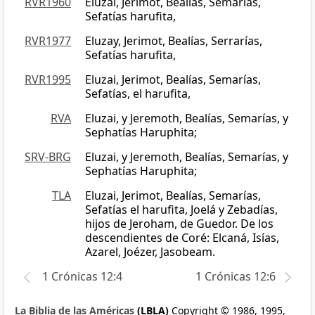
RVR1960
Eluzai, Jerimot, Bealías, Semarías,
Sefatías harufita,
RVR1977
Eluzay, Jerimot, Bealías, Serrarías,
Sefatías harufita,
RVR1995
Eluzai, Jerimot, Bealías, Semarías,
Sefatías, el harufita,
RVA
Eluzai, y Jeremoth, Bealías, Semarías, y
Sephatías Haruphita;
SRV-BRG
Eluzai, y Jeremoth, Bealías, Semarías, y
Sephatías Haruphita;
TLA
Eluzai, Jerimot, Bealías, Semarías,
Sefatías el harufita, Joelá y Zebadías,
hijos de Jeroham, de Guedor. De los
descendientes de Coré: Elcaná, Isías,
Azarel, Joézer, Jasobeam.
1 Crónicas 12:4
1 Crónicas 12:6
La Biblia de las Américas
(LBLA)
Copyright © 1986, 1995,