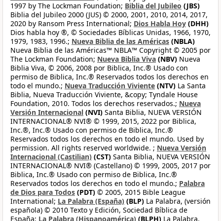
1997 by The Lockman Foundation;
Biblia del Jubileo
(JBS)
Biblia del Jubileo 2000 (JUS) © 2000, 2001, 2010, 2014, 2017,
2020 by Ransom Press International;
Dios Habla Hoy
(DHH)
Dios habla hoy ®, © Sociedades Bíblicas Unidas, 1966, 1970,
1979, 1983, 1996.;
Nueva Biblia de las Américas
(NBLA)
Nueva Biblia de las Américas™ NBLA™ Copyright © 2005 por
The Lockman Foundation;
Nueva Biblia Viva
(NBV)
Nueva
Biblia Viva, © 2006, 2008 por Biblica, Inc.® Usado con
permiso de Biblica, Inc.® Reservados todos los derechos en
todo el mundo.;
Nueva Traducción Viviente
(NTV)
La Santa
Biblia, Nueva Traducción Viviente, &copy; Tyndale House
Foundation, 2010. Todos los derechos reservados.;
Nueva
Versión Internacional
(NVI)
Santa Biblia, NUEVA VERSIÓN
INTERNACIONAL® NVI® © 1999, 2015, 2022 por Biblica,
Inc.®, Inc.® Usado con permiso de Biblica, Inc.®
Reservados todos los derechos en todo el mundo. Used by
permission. All rights reserved worldwide. ;
Nueva Versión
Internacional (Castilian)
(CST)
Santa Biblia, NUEVA VERSIÓN
INTERNACIONAL® NVI® (Castellano) © 1999, 2005, 2017 por
Biblica, Inc.® Usado con permiso de Biblica, Inc.®
Reservados todos los derechos en todo el mundo.;
Palabra
de Dios para Todos
(PDT)
© 2005, 2015 Bible League
International;
La Palabra (España)
(BLP)
La Palabra, (versión
española) © 2010 Texto y Edición, Sociedad Bíblica de
España;
La Palabra (Hispanoamérica)
(BLPH)
La Palabra,