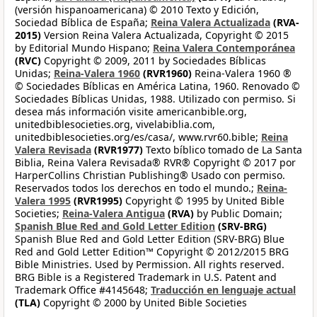
(versión hispanoamericana) © 2010 Texto y Edición,
Sociedad Bíblica de España;
Reina Valera Actualizada
(RVA-
2015)
Version Reina Valera Actualizada, Copyright © 2015
by Editorial Mundo Hispano;
Reina Valera Contemporánea
(RVC)
Copyright © 2009, 2011 by Sociedades Bíblicas
Unidas;
Reina-Valera 1960
(RVR1960)
Reina-Valera 1960 ®
© Sociedades Bíblicas en América Latina, 1960. Renovado ©
Sociedades Bíblicas Unidas, 1988. Utilizado con permiso. Si
desea más información visite americanbible.org,
unitedbiblesocieties.org, vivelabiblia.com,
unitedbiblesocieties.org/es/casa/, www.rvr60.bible;
Reina
Valera Revisada
(RVR1977)
Texto bíblico tomado de La Santa
Biblia, Reina Valera Revisada® RVR® Copyright © 2017 por
HarperCollins Christian Publishing® Usado con permiso.
Reservados todos los derechos en todo el mundo.;
Reina-
Valera 1995
(RVR1995)
Copyright © 1995 by United Bible
Societies;
Reina-Valera Antigua
(RVA)
by Public Domain;
Spanish Blue Red and Gold Letter Edition
(SRV-BRG)
Spanish Blue Red and Gold Letter Edition (SRV-BRG) Blue
Red and Gold Letter Edition™ Copyright © 2012/2015 BRG
Bible Ministries. Used by Permission. All rights reserved.
BRG Bible is a Registered Trademark in U.S. Patent and
Trademark Office #4145648;
Traducción en lenguaje actual
(TLA)
Copyright © 2000 by United Bible Societies