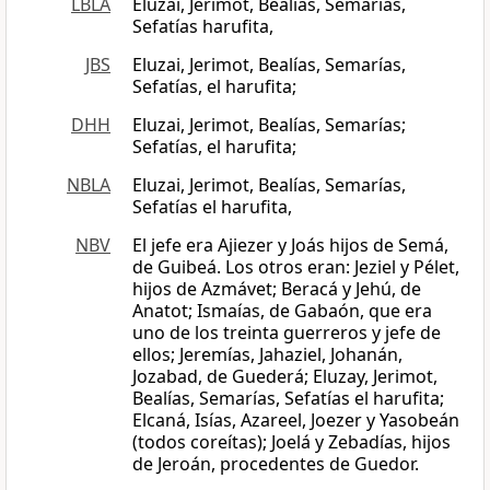
LBLA
Eluzai, Jerimot, Bealías, Semarías,
Sefatías harufita,
JBS
Eluzai, Jerimot, Bealías, Semarías,
Sefatías, el harufita;
DHH
Eluzai, Jerimot, Bealías, Semarías;
Sefatías, el harufita;
NBLA
Eluzai, Jerimot, Bealías, Semarías,
Sefatías el harufita,
NBV
El jefe era Ajiezer y Joás hijos de Semá,
de Guibeá. Los otros eran: Jeziel y Pélet,
hijos de Azmávet; Beracá y Jehú, de
Anatot; Ismaías, de Gabaón, que era
uno de los treinta guerreros y jefe de
ellos; Jeremías, Jahaziel, Johanán,
Jozabad, de Guederá; Eluzay, Jerimot,
Bealías, Semarías, Sefatías el harufita;
Elcaná, Isías, Azareel, Joezer y Yasobeán
(todos coreítas); Joelá y Zebadías, hijos
de Jeroán, procedentes de Guedor.