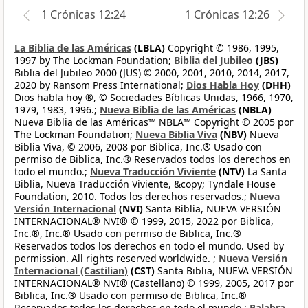
1 Crónicas 12:24
1 Crónicas 12:26
La Biblia de las Américas
(LBLA)
Copyright © 1986, 1995,
1997 by The Lockman Foundation;
Biblia del Jubileo
(JBS)
Biblia del Jubileo 2000 (JUS) © 2000, 2001, 2010, 2014, 2017,
2020 by Ransom Press International;
Dios Habla Hoy
(DHH)
Dios habla hoy ®, © Sociedades Bíblicas Unidas, 1966, 1970,
1979, 1983, 1996.;
Nueva Biblia de las Américas
(NBLA)
Nueva Biblia de las Américas™ NBLA™ Copyright © 2005 por
The Lockman Foundation;
Nueva Biblia Viva
(NBV)
Nueva
Biblia Viva, © 2006, 2008 por Biblica, Inc.® Usado con
permiso de Biblica, Inc.® Reservados todos los derechos en
todo el mundo.;
Nueva Traducción Viviente
(NTV)
La Santa
Biblia, Nueva Traducción Viviente, &copy; Tyndale House
Foundation, 2010. Todos los derechos reservados.;
Nueva
Versión Internacional
(NVI)
Santa Biblia, NUEVA VERSIÓN
INTERNACIONAL® NVI® © 1999, 2015, 2022 por Biblica,
Inc.®, Inc.® Usado con permiso de Biblica, Inc.®
Reservados todos los derechos en todo el mundo. Used by
permission. All rights reserved worldwide. ;
Nueva Versión
Internacional (Castilian)
(CST)
Santa Biblia, NUEVA VERSIÓN
INTERNACIONAL® NVI® (Castellano) © 1999, 2005, 2017 por
Biblica, Inc.® Usado con permiso de Biblica, Inc.®
Reservados todos los derechos en todo el mundo.;
Palabra