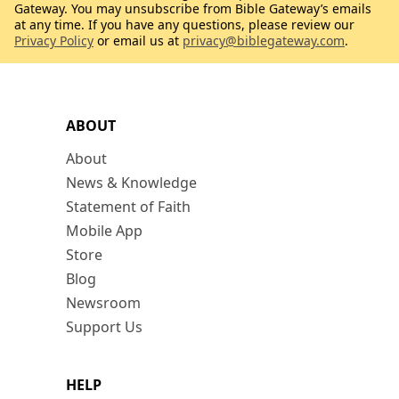
Gateway. You may unsubscribe from Bible Gateway’s emails
at any time. If you have any questions, please review our
Privacy Policy
or email us at
privacy@biblegateway.com
.
ABOUT
About
News & Knowledge
Statement of Faith
Mobile App
Store
Blog
Newsroom
Support Us
HELP