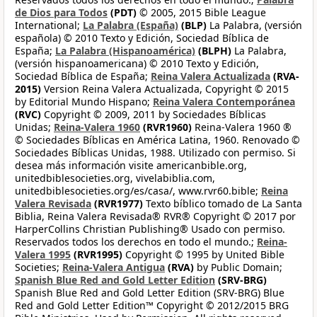
de Dios para Todos
(PDT)
© 2005, 2015 Bible League
International;
La Palabra (España)
(BLP)
La Palabra, (versión
española) © 2010 Texto y Edición, Sociedad Bíblica de
España;
La Palabra (Hispanoamérica)
(BLPH)
La Palabra,
(versión hispanoamericana) © 2010 Texto y Edición,
Sociedad Bíblica de España;
Reina Valera Actualizada
(RVA-
2015)
Version Reina Valera Actualizada, Copyright © 2015
by Editorial Mundo Hispano;
Reina Valera Contemporánea
(RVC)
Copyright © 2009, 2011 by Sociedades Bíblicas
Unidas;
Reina-Valera 1960
(RVR1960)
Reina-Valera 1960 ®
© Sociedades Bíblicas en América Latina, 1960. Renovado ©
Sociedades Bíblicas Unidas, 1988. Utilizado con permiso. Si
desea más información visite americanbible.org,
unitedbiblesocieties.org, vivelabiblia.com,
unitedbiblesocieties.org/es/casa/, www.rvr60.bible;
Reina
Valera Revisada
(RVR1977)
Texto bíblico tomado de La Santa
Biblia, Reina Valera Revisada® RVR® Copyright © 2017 por
HarperCollins Christian Publishing® Usado con permiso.
Reservados todos los derechos en todo el mundo.;
Reina-
Valera 1995
(RVR1995)
Copyright © 1995 by United Bible
Societies;
Reina-Valera Antigua
(RVA)
by Public Domain;
Spanish Blue Red and Gold Letter Edition
(SRV-BRG)
Spanish Blue Red and Gold Letter Edition (SRV-BRG) Blue
Red and Gold Letter Edition™ Copyright © 2012/2015 BRG