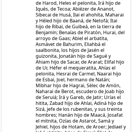
de Harod, Heles el pelonita, Irá hijo de
Iqués, de Tecoa; Abiézer de Ananot,
Sibecai de Husá, Ilai el ahohíta, Maharai
y Héled hijo de Baaná, de Netofá; Itai
hijo de Ribai, de Guibeá, en la tierra de
Benjamín; Benaías de Piratón, Hurai, del
arroyo de Gaas; Abiel el arbatita,
Asmávet de Bahurim, Eliahbá el
saalbonita, los hijos de Jasén el
guizonita, Jonatán hijo de Sagué y
Ahiam hijo de Sacar, de Ararat; Elifal hijo
de Ur, Héfer el mequeratita, Ahías el
pelonita, Hesrai de Carmel, Naarai hijo
de Esbai, Joel, hermano de Natán;
Mibhar hijo de Hagrai, Sélec de Amón,
Naharai de Berot, escudero de Joab hijo
de Seruiá; Irá y Gareb, de Jatir; Urías el
hitita, Zabad hijo de Ahlai, Adiná hijo de
Sizá, jefe de los rubenitas, y sus treinta
hombres; Hanán hijo de Maacá, Josafat
el mitnita, Ozías de Astarot, Samá y
Jehiel, hijos de Hotam, de Aroer; Jediael y