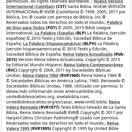
permission. All rights reserved worldwide. ;
Nueva Versión
Internacional (Castilian)
(CST)
Santa Biblia, NUEVA VERSIÓN
INTERNACIONAL® NVI® (Castellano) © 1999, 2005, 2017 por
Biblica, Inc.® Usado con permiso de Biblica, Inc.®
Reservados todos los derechos en todo el mundo.;
Palabra
de Dios para Todos
(PDT)
© 2005, 2015 Bible League
International;
La Palabra (España)
(BLP)
La Palabra, (versión
española) © 2010 Texto y Edición, Sociedad Bíblica de
España;
La Palabra (Hispanoamérica)
(BLPH)
La Palabra,
(versión hispanoamericana) © 2010 Texto y Edición,
Sociedad Bíblica de España;
Reina Valera Actualizada
(RVA-
2015)
Version Reina Valera Actualizada, Copyright © 2015
by Editorial Mundo Hispano;
Reina Valera Contemporánea
(RVC)
Copyright © 2009, 2011 by Sociedades Bíblicas
Unidas;
Reina-Valera 1960
(RVR1960)
Reina-Valera 1960 ®
© Sociedades Bíblicas en América Latina, 1960. Renovado ©
Sociedades Bíblicas Unidas, 1988. Utilizado con permiso. Si
desea más información visite americanbible.org,
unitedbiblesocieties.org, vivelabiblia.com,
unitedbiblesocieties.org/es/casa/, www.rvr60.bible;
Reina
Valera Revisada
(RVR1977)
Texto bíblico tomado de La Santa
Biblia, Reina Valera Revisada® RVR® Copyright © 2017 por
HarperCollins Christian Publishing® Usado con permiso.
Reservados todos los derechos en todo el mundo.;
Reina-
Valera 1995
(RVR1995)
Copyright © 1995 by United Bible