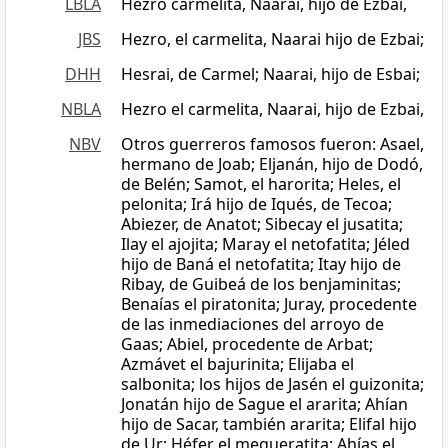
LBLA
Hezro carmelita, Naarai, hijo de Ezbai,
JBS
Hezro, el carmelita, Naarai hijo de Ezbai;
DHH
Hesrai, de Carmel; Naarai, hijo de Esbai;
NBLA
Hezro el carmelita, Naarai, hijo de Ezbai,
NBV
Otros guerreros famosos fueron: Asael,
hermano de Joab; Eljanán, hijo de Dodó,
de Belén; Samot, el harorita; Heles, el
pelonita; Irá hijo de Iqués, de Tecoa;
Abiezer, de Anatot; Sibecay el jusatita;
Ilay el ajojita; Maray el netofatita; Jéled
hijo de Baná el netofatita; Itay hijo de
Ribay, de Guibeá de los benjaminitas;
Benaías el piratonita; Juray, procedente
de las inmediaciones del arroyo de
Gaas; Abiel, procedente de Arbat;
Azmávet el bajurinita; Elijaba el
salbonita; los hijos de Jasén el guizonita;
Jonatán hijo de Sague el ararita; Ahían
hijo de Sacar, también ararita; Elifal hijo
de Ur; Héfer el mequeratita; Ahías el