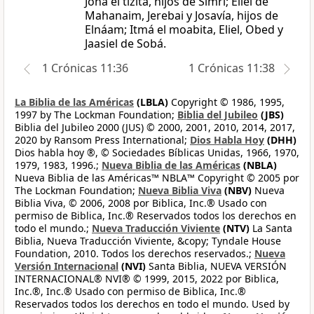
Johá el tizita, hijos de Simrí; Eliel de
Mahanaim, Jerebai y Josavía, hijos de
Elnáam; Itmá el moabita, Eliel, Obed y
Jaasiel de Sobá.
1 Crónicas 11:36
1 Crónicas 11:38
La Biblia de las Américas
(LBLA)
Copyright © 1986, 1995,
1997 by The Lockman Foundation;
Biblia del Jubileo
(JBS)
Biblia del Jubileo 2000 (JUS) © 2000, 2001, 2010, 2014, 2017,
2020 by Ransom Press International;
Dios Habla Hoy
(DHH)
Dios habla hoy ®, © Sociedades Bíblicas Unidas, 1966, 1970,
1979, 1983, 1996.;
Nueva Biblia de las Américas
(NBLA)
Nueva Biblia de las Américas™ NBLA™ Copyright © 2005 por
The Lockman Foundation;
Nueva Biblia Viva
(NBV)
Nueva
Biblia Viva, © 2006, 2008 por Biblica, Inc.® Usado con
permiso de Biblica, Inc.® Reservados todos los derechos en
todo el mundo.;
Nueva Traducción Viviente
(NTV)
La Santa
Biblia, Nueva Traducción Viviente, &copy; Tyndale House
Foundation, 2010. Todos los derechos reservados.;
Nueva
Versión Internacional
(NVI)
Santa Biblia, NUEVA VERSIÓN
INTERNACIONAL® NVI® © 1999, 2015, 2022 por Biblica,
Inc.®, Inc.® Usado con permiso de Biblica, Inc.®
Reservados todos los derechos en todo el mundo. Used by