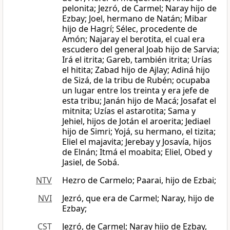
pelonita; Jezró, de Carmel; Naray hijo de
Ezbay; Joel, hermano de Natán; Mibar
hijo de Hagrí; Sélec, procedente de
Amón; Najaray el berotita, el cual era
escudero del general Joab hijo de Sarvia;
Irá el itrita; Gareb, también itrita; Urías
el hitita; Zabad hijo de Ajlay; Adiná hijo
de Sizá, de la tribu de Rubén; ocupaba
un lugar entre los treinta y era jefe de
esta tribu; Janán hijo de Macá; Josafat el
mitnita; Uzías el astarotita; Sama y
Jehiel, hijos de Jotán el aroerita; Jediael
hijo de Simri; Yojá, su hermano, el tizita;
Eliel el majavita; Jerebay y Josavía, hijos
de Elnán; Itmá el moabita; Eliel, Obed y
Jasiel, de Sobá.
NTV
Hezro de Carmelo; Paarai, hijo de Ezbai;
NVI
Jezró, que era de Carmel; Naray, hijo de
Ezbay;
CST
Jezró, de Carmel; Naray hijo de Ezbay,