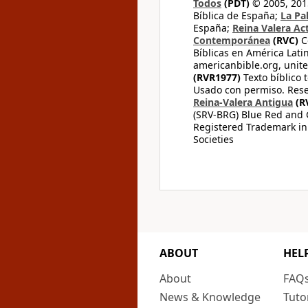
Todos
(PDT)
© 2005, 2015
Bíblica de España;
La Pa
España;
Reina Valera Ac
Contemporánea
(RVC)
C
Bíblicas en América Lati
americanbible.org, unite
(RVR1977)
Texto bíblico 
Usado con permiso. Rese
Reina-Valera Antigua
(R
(SRV-BRG) Blue Red and G
Registered Trademark in
Societies
ABOUT
HEL
About
FAQ
News & Knowledge
Tuto