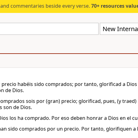
s and commentaries beside every verse.
70+ resources valued at $5,
New Internat
 precio habéis sido comprados; por tanto, glorificad a Dios 
on de Dios.
omprados sois por (gran) precio; glorificad, pues, (y traed)
s son de Dios.
ios los ha comprado. Por eso deben honrar a Dios en el cu
an sido comprados por un precio. Por tanto, glorifiquen a D