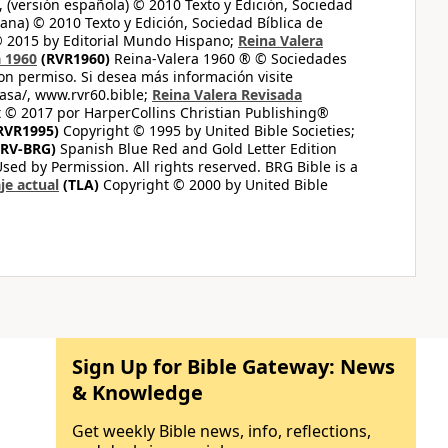
 (versión española) © 2010 Texto y Edición, Sociedad
ana) © 2010 Texto y Edición, Sociedad Bíblica de
© 2015 by Editorial Mundo Hispano;
Reina Valera
a 1960
(RVR1960)
Reina-Valera 1960 ® © Sociedades
on permiso. Si desea más información visite
casa/, www.rvr60.bible;
Reina Valera Revisada
 © 2017 por HarperCollins Christian Publishing®
RVR1995)
Copyright © 1995 by United Bible Societies;
RV-BRG)
Spanish Blue Red and Gold Letter Edition
ed by Permission. All rights reserved. BRG Bible is a
je actual
(TLA)
Copyright © 2000 by United Bible
Sign Up for Bible Gateway: News
& Knowledge
Get weekly Bible news, info, reflections,