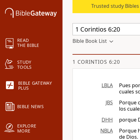
Trusted study Bible
READ
Bible Book List
THE BIBLE
1 CORINTIOS 6:20
STUDY
TOOLS
BIBLE GATEWAY
LBLA
Pues por
PLUS
cuales s
JBS
Porque c
BIBLE NEWS
los cuale
DHH
porque D
EXPLORE
NBLA
Porque h
MORE
de Dios.