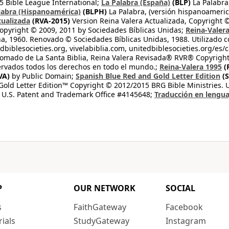
 Bible League International;
La Palabra (España)
(BLP)
La Palabra,
labra (Hispanoamérica)
(BLPH)
La Palabra, (versión hispanoameric
tualizada
(RVA-2015)
Version Reina Valera Actualizada, Copyright 
opyright © 2009, 2011 by Sociedades Bíblicas Unidas;
Reina-Valer
na, 1960. Renovado © Sociedades Bíblicas Unidas, 1988. Utilizado c
dbiblesocieties.org, vivelabiblia.com, unitedbiblesocieties.org/es/
tomado de La Santa Biblia, Reina Valera Revisada® RVR® Copyright
rvados todos los derechos en todo el mundo.;
Reina-Valera 1995
(
VA)
by Public Domain;
Spanish Blue Red and Gold Letter Edition
(S
old Letter Edition™ Copyright © 2012/2015 BRG Bible Ministries. Us
 U.S. Patent and Trademark Office #4145648;
Traducción en lengua
P
OUR NETWORK
SOCIAL
s
FaithGateway
Facebook
rials
StudyGateway
Instagram