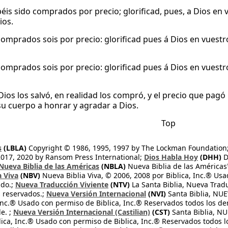
éis sido comprados por precio; glorificad, pues, a Dios en v
ios.
omprados sois por precio: glorificad pues á Dios en vuestro
omprados sois por precio: glorificad pues á Dios en vuestro
ios los salvó, en realidad los compró, y el precio que pagó
su cuerpo a honrar y agradar a Dios.
Top
s
(LBLA)
Copyright © 1986, 1995, 1997 by The Lockman Foundation
2017, 2020 by Ransom Press International;
Dios Habla Hoy
(DHH)
D
Nueva Biblia de las Américas
(NBLA)
Nueva Biblia de las América
a Viva
(NBV)
Nueva Biblia Viva, © 2006, 2008 por Biblica, Inc.® Usa
ndo.;
Nueva Traducción Viviente
(NTV)
La Santa Biblia, Nueva Trad
s reservados.;
Nueva Versión Internacional
(NVI)
Santa Biblia, N
 Inc.® Usado con permiso de Biblica, Inc.® Reservados todos los d
e. ;
Nueva Versión Internacional (Castilian)
(CST)
Santa Biblia, N
lica, Inc.® Usado con permiso de Biblica, Inc.® Reservados todos 