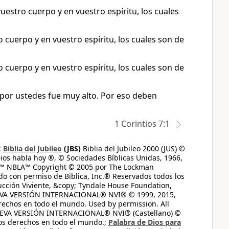
uestro cuerpo y en vuestro espíritu, los cuales
 cuerpo y en vuestro espíritu, los cuales son de
 cuerpo y en vuestro espíritu, los cuales son de
 por ustedes fue muy alto. Por eso deben
1 Corintios 7:1
;
Biblia del Jubileo
(JBS)
Biblia del Jubileo 2000 (JUS) ©
ios habla hoy ®, © Sociedades Bíblicas Unidas, 1966,
s™ NBLA™ Copyright © 2005 por The Lockman
do con permiso de Biblica, Inc.® Reservados todos los
ucción Viviente, &copy; Tyndale House Foundation,
UEVA VERSIÓN INTERNACIONAL® NVI® © 1999, 2015,
erechos en todo el mundo. Used by permission. All
UEVA VERSIÓN INTERNACIONAL® NVI® (Castellano) ©
los derechos en todo el mundo.;
Palabra de Dios para