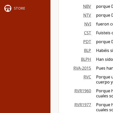
NBV
porque D
STORE
NTV
porque D
NVI
fueron c
CST
Fuisteis
PDT
porque D
BLP
Habéis s
BLPH
Han sido
RVA-2015
Pues han
RVC
Porque u
cuerpo y 
RVR1960
Porque h
cuales s
RVR1977
Porque h
cuales s