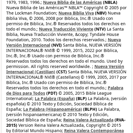
1979, 1983, 1996.;
Nueva Biblia de las Américas
(NBLA)
Nueva Biblia de las Américas™ NBLA™ Copyright © 2005 por
The Lockman Foundation;
Nueva Biblia Viva
(NBV)
Nueva
Biblia Viva, © 2006, 2008 por Biblica, Inc.® Usado con
permiso de Biblica, Inc.® Reservados todos los derechos en
todo el mundo.;
Nueva Traducción Viviente
(NTV)
La Santa
Biblia, Nueva Traducción Viviente, &copy; Tyndale House
Foundation, 2010. Todos los derechos reservados.;
Nueva
Versión Internacional
(NVI)
Santa Biblia, NUEVA VERSIÓN
INTERNACIONAL® NVI® © 1999, 2015, 2022 por Biblica,
Inc.®, Inc.® Usado con permiso de Biblica, Inc.®
Reservados todos los derechos en todo el mundo. Used by
permission. All rights reserved worldwide. ;
Nueva Versión
Internacional (Castilian)
(CST)
Santa Biblia, NUEVA VERSIÓN
INTERNACIONAL® NVI® (Castellano) © 1999, 2005, 2017 por
Biblica, Inc.® Usado con permiso de Biblica, Inc.®
Reservados todos los derechos en todo el mundo.;
Palabra
de Dios para Todos
(PDT)
© 2005, 2015 Bible League
International;
La Palabra (España)
(BLP)
La Palabra, (versión
española) © 2010 Texto y Edición, Sociedad Bíblica de
España;
La Palabra (Hispanoamérica)
(BLPH)
La Palabra,
(versión hispanoamericana) © 2010 Texto y Edición,
Sociedad Bíblica de España;
Reina Valera Actualizada
(RVA-
2015)
Version Reina Valera Actualizada, Copyright © 2015
by Editorial Mundo Hispano;
Reina Valera Contemporánea