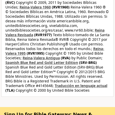
(RVC)
Copyright © 2009, 2011 by Sociedades Bíblicas
Unidas;
Reina-Valera 1960
(RVR1960)
Reina-Valera 1960 ®
© Sociedades Bíblicas en América Latina, 1960. Renovado ©
Sociedades Bíblicas Unidas, 1988. Utilizado con permiso. Si
desea más información visite americanbible.org,
unitedbiblesocieties.org, vivelabiblia.com,
unitedbiblesocieties.org/es/casa/, www.rvr60.bible;
Reina
Valera Revisada
(RVR1977)
Texto bíblico tomado de La Santa
Biblia, Reina Valera Revisada® RVR® Copyright © 2017 por
HarperCollins Christian Publishing® Usado con permiso.
Reservados todos los derechos en todo el mundo.;
Reina-
Valera 1995
(RVR1995)
Copyright © 1995 by United Bible
Societies;
Reina-Valera Antigua
(RVA)
by Public Domain;
Spanish Blue Red and Gold Letter Edition
(SRV-BRG)
Spanish Blue Red and Gold Letter Edition (SRV-BRG) Blue
Red and Gold Letter Edition™ Copyright © 2012/2015 BRG
Bible Ministries. Used by Permission. All rights reserved.
BRG Bible is a Registered Trademark in U.S. Patent and
Trademark Office #4145648;
Traducción en lenguaje actual
(TLA)
Copyright © 2000 by United Bible Societies
Sign Up for Bible Gateway: News &