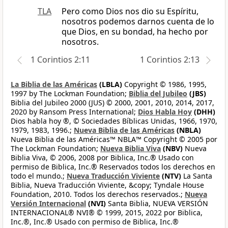
TLA
Pero como Dios nos dio su Espíritu,
nosotros podemos darnos cuenta de lo
que Dios, en su bondad, ha hecho por
nosotros.
1 Corintios 2:11
1 Corintios 2:13
La Biblia de las Américas
(LBLA)
Copyright © 1986, 1995,
1997 by The Lockman Foundation;
Biblia del Jubileo
(JBS)
Biblia del Jubileo 2000 (JUS) © 2000, 2001, 2010, 2014, 2017,
2020 by Ransom Press International;
Dios Habla Hoy
(DHH)
Dios habla hoy ®, © Sociedades Bíblicas Unidas, 1966, 1970,
1979, 1983, 1996.;
Nueva Biblia de las Américas
(NBLA)
Nueva Biblia de las Américas™ NBLA™ Copyright © 2005 por
The Lockman Foundation;
Nueva Biblia Viva
(NBV)
Nueva
Biblia Viva, © 2006, 2008 por Biblica, Inc.® Usado con
permiso de Biblica, Inc.® Reservados todos los derechos en
todo el mundo.;
Nueva Traducción Viviente
(NTV)
La Santa
Biblia, Nueva Traducción Viviente, &copy; Tyndale House
Foundation, 2010. Todos los derechos reservados.;
Nueva
Versión Internacional
(NVI)
Santa Biblia, NUEVA VERSIÓN
INTERNACIONAL® NVI® © 1999, 2015, 2022 por Biblica,
Inc.®, Inc.® Usado con permiso de Biblica, Inc.®