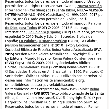
Reservados todos los derechos en todo el mundo. Used by
permission. All rights reserved worldwide. ;
Nueva Versión
Internacional (Castilian)
(CST)
Santa Biblia, NUEVA VERSIÓN
INTERNACIONAL® NVI® (Castellano) © 1999, 2005, 2017 por
Biblica, Inc.® Usado con permiso de Biblica, Inc.®
Reservados todos los derechos en todo el mundo.;
Palabra
de Dios para Todos
(PDT)
© 2005, 2015 Bible League
International;
La Palabra (España)
(BLP)
La Palabra, (versión
española) © 2010 Texto y Edición, Sociedad Bíblica de
España;
La Palabra (Hispanoamérica)
(BLPH)
La Palabra,
(versión hispanoamericana) © 2010 Texto y Edición,
Sociedad Bíblica de España;
Reina Valera Actualizada
(RVA-
2015)
Version Reina Valera Actualizada, Copyright © 2015
by Editorial Mundo Hispano;
Reina Valera Contemporánea
(RVC)
Copyright © 2009, 2011 by Sociedades Bíblicas
Unidas;
Reina-Valera 1960
(RVR1960)
Reina-Valera 1960 ®
© Sociedades Bíblicas en América Latina, 1960. Renovado ©
Sociedades Bíblicas Unidas, 1988. Utilizado con permiso. Si
desea más información visite americanbible.org,
unitedbiblesocieties.org, vivelabiblia.com,
unitedbiblesocieties.org/es/casa/, www.rvr60.bible;
Reina
Valera Revisada
(RVR1977)
Texto bíblico tomado de La Santa
Biblia, Reina Valera Revisada® RVR® Copyright © 2017 por
HarperCollins Christian Publishing® Usado con permiso.
Reservados todos los derechos en todo el mundo.;
Reina-