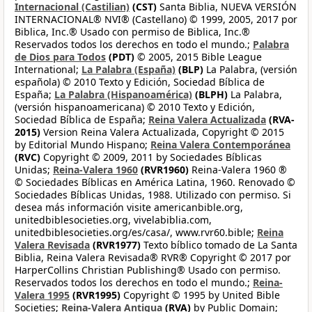
Internacional (Castilian)
(CST)
Santa Biblia, NUEVA VERSIÓN
INTERNACIONAL® NVI® (Castellano) © 1999, 2005, 2017 por
Biblica, Inc.® Usado con permiso de Biblica, Inc.®
Reservados todos los derechos en todo el mundo.;
Palabra
de Dios para Todos
(PDT)
© 2005, 2015 Bible League
International;
La Palabra (España)
(BLP)
La Palabra, (versión
española) © 2010 Texto y Edición, Sociedad Bíblica de
España;
La Palabra (Hispanoamérica)
(BLPH)
La Palabra,
(versión hispanoamericana) © 2010 Texto y Edición,
Sociedad Bíblica de España;
Reina Valera Actualizada
(RVA-
2015)
Version Reina Valera Actualizada, Copyright © 2015
by Editorial Mundo Hispano;
Reina Valera Contemporánea
(RVC)
Copyright © 2009, 2011 by Sociedades Bíblicas
Unidas;
Reina-Valera 1960
(RVR1960)
Reina-Valera 1960 ®
© Sociedades Bíblicas en América Latina, 1960. Renovado ©
Sociedades Bíblicas Unidas, 1988. Utilizado con permiso. Si
desea más información visite americanbible.org,
unitedbiblesocieties.org, vivelabiblia.com,
unitedbiblesocieties.org/es/casa/, www.rvr60.bible;
Reina
Valera Revisada
(RVR1977)
Texto bíblico tomado de La Santa
Biblia, Reina Valera Revisada® RVR® Copyright © 2017 por
HarperCollins Christian Publishing® Usado con permiso.
Reservados todos los derechos en todo el mundo.;
Reina-
Valera 1995
(RVR1995)
Copyright © 1995 by United Bible
Societies;
Reina-Valera Antigua
(RVA)
by Public Domain;