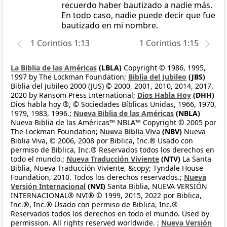
recuerdo haber bautizado a nadie más.
En todo caso, nadie puede decir que fue
bautizado en mi nombre.
1 Corintios 1:13
1 Corintios 1:15
La Biblia de las Américas
(LBLA)
Copyright © 1986, 1995,
1997 by The Lockman Foundation;
Biblia del Jubileo
(JBS)
Biblia del Jubileo 2000 (JUS) © 2000, 2001, 2010, 2014, 2017,
2020 by Ransom Press International;
Dios Habla Hoy
(DHH)
Dios habla hoy ®, © Sociedades Bíblicas Unidas, 1966, 1970,
1979, 1983, 1996.;
Nueva Biblia de las Américas
(NBLA)
Nueva Biblia de las Américas™ NBLA™ Copyright © 2005 por
The Lockman Foundation;
Nueva Biblia Viva
(NBV)
Nueva
Biblia Viva, © 2006, 2008 por Biblica, Inc.® Usado con
permiso de Biblica, Inc.® Reservados todos los derechos en
todo el mundo.;
Nueva Traducción Viviente
(NTV)
La Santa
Biblia, Nueva Traducción Viviente, &copy; Tyndale House
Foundation, 2010. Todos los derechos reservados.;
Nueva
Versión Internacional
(NVI)
Santa Biblia, NUEVA VERSIÓN
INTERNACIONAL® NVI® © 1999, 2015, 2022 por Biblica,
Inc.®, Inc.® Usado con permiso de Biblica, Inc.®
Reservados todos los derechos en todo el mundo. Used by
permission. All rights reserved worldwide. ;
Nueva Versión