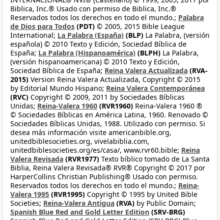
Biblica, Inc.® Usado con permiso de Biblica, Inc.®
Reservados todos los derechos en todo el mundo.;
Palabra
de Dios para Todos
(PDT)
© 2005, 2015 Bible League
International;
La Palabra (España)
(BLP)
La Palabra, (versión
española) © 2010 Texto y Edición, Sociedad Bíblica de
España;
La Palabra (Hispanoamérica)
(BLPH)
La Palabra,
(versión hispanoamericana) © 2010 Texto y Edición,
Sociedad Bíblica de España;
Reina Valera Actualizada
(RVA-
2015)
Version Reina Valera Actualizada, Copyright © 2015
by Editorial Mundo Hispano;
Reina Valera Contemporánea
(RVC)
Copyright © 2009, 2011 by Sociedades Bíblicas
Unidas;
Reina-Valera 1960
(RVR1960)
Reina-Valera 1960 ®
© Sociedades Bíblicas en América Latina, 1960. Renovado ©
Sociedades Bíblicas Unidas, 1988. Utilizado con permiso. Si
desea más información visite americanbible.org,
unitedbiblesocieties.org, vivelabiblia.com,
unitedbiblesocieties.org/es/casa/, www.rvr60.bible;
Reina
Valera Revisada
(RVR1977)
Texto bíblico tomado de La Santa
Biblia, Reina Valera Revisada® RVR® Copyright © 2017 por
HarperCollins Christian Publishing® Usado con permiso.
Reservados todos los derechos en todo el mundo.;
Reina-
Valera 1995
(RVR1995)
Copyright © 1995 by United Bible
Societies;
Reina-Valera Antigua
(RVA)
by Public Domain;
Spanish Blue Red and Gold Letter Edition
(SRV-BRG)