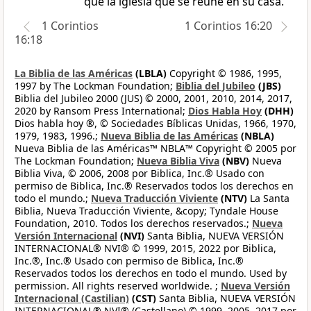
que la iglesia que se reúne en su casa.
1 Corintios
1 Corintios 16:20
16:18
La Biblia de las Américas
(LBLA)
Copyright © 1986, 1995,
1997 by The Lockman Foundation;
Biblia del Jubileo
(JBS)
Biblia del Jubileo 2000 (JUS) © 2000, 2001, 2010, 2014, 2017,
2020 by Ransom Press International;
Dios Habla Hoy
(DHH)
Dios habla hoy ®, © Sociedades Bíblicas Unidas, 1966, 1970,
1979, 1983, 1996.;
Nueva Biblia de las Américas
(NBLA)
Nueva Biblia de las Américas™ NBLA™ Copyright © 2005 por
The Lockman Foundation;
Nueva Biblia Viva
(NBV)
Nueva
Biblia Viva, © 2006, 2008 por Biblica, Inc.® Usado con
permiso de Biblica, Inc.® Reservados todos los derechos en
todo el mundo.;
Nueva Traducción Viviente
(NTV)
La Santa
Biblia, Nueva Traducción Viviente, &copy; Tyndale House
Foundation, 2010. Todos los derechos reservados.;
Nueva
Versión Internacional
(NVI)
Santa Biblia, NUEVA VERSIÓN
INTERNACIONAL® NVI® © 1999, 2015, 2022 por Biblica,
Inc.®, Inc.® Usado con permiso de Biblica, Inc.®
Reservados todos los derechos en todo el mundo. Used by
permission. All rights reserved worldwide. ;
Nueva Versión
Internacional (Castilian)
(CST)
Santa Biblia, NUEVA VERSIÓN
INTERNACIONAL® NVI® (Castellano) © 1999, 2005, 2017 por