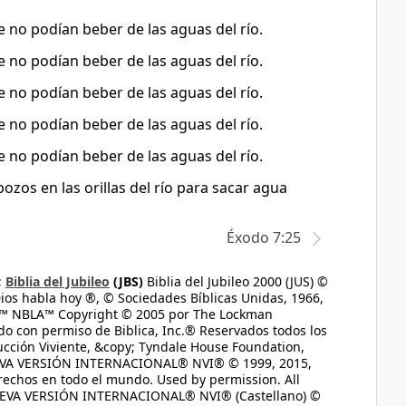
e no podían beber de las aguas del río.
e no podían beber de las aguas del río.
e no podían beber de las aguas del río.
e no podían beber de las aguas del río.
e no podían beber de las aguas del río.
pozos en las orillas del río para sacar agua
Éxodo 7:25
;
Biblia del Jubileo
(JBS)
Biblia del Jubileo 2000 (JUS) ©
ios habla hoy ®, © Sociedades Bíblicas Unidas, 1966,
s™ NBLA™ Copyright © 2005 por The Lockman
do con permiso de Biblica, Inc.® Reservados todos los
ucción Viviente, &copy; Tyndale House Foundation,
UEVA VERSIÓN INTERNACIONAL® NVI® © 1999, 2015,
erechos en todo el mundo. Used by permission. All
UEVA VERSIÓN INTERNACIONAL® NVI® (Castellano) ©