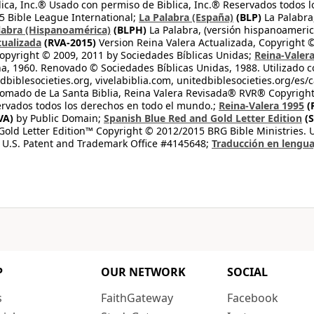
lica, Inc.® Usado con permiso de Biblica, Inc.® Reservados todos 
 Bible League International;
La Palabra (España)
(BLP)
La Palabra,
labra (Hispanoamérica)
(BLPH)
La Palabra, (versión hispanoameric
tualizada
(RVA-2015)
Version Reina Valera Actualizada, Copyright 
opyright © 2009, 2011 by Sociedades Bíblicas Unidas;
Reina-Valer
na, 1960. Renovado © Sociedades Bíblicas Unidas, 1988. Utilizado c
dbiblesocieties.org, vivelabiblia.com, unitedbiblesocieties.org/es/
tomado de La Santa Biblia, Reina Valera Revisada® RVR® Copyright
rvados todos los derechos en todo el mundo.;
Reina-Valera 1995
(
VA)
by Public Domain;
Spanish Blue Red and Gold Letter Edition
(S
old Letter Edition™ Copyright © 2012/2015 BRG Bible Ministries. Us
 U.S. Patent and Trademark Office #4145648;
Traducción en lengua
P
OUR NETWORK
SOCIAL
s
FaithGateway
Facebook