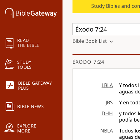
Study Bibles and co
READ
Bible Book List
THE BIBLE
ÉXODO 7:24
STUDY
TOOLS
BIBLE GATEWAY
LBLA
Y todos 
PLUS
aguas del
JBS
Y en tod
BIBLE NEWS
DHH
y todos l
podía be
EXPLORE
NBLA
Todos lo
MORE
aguas del