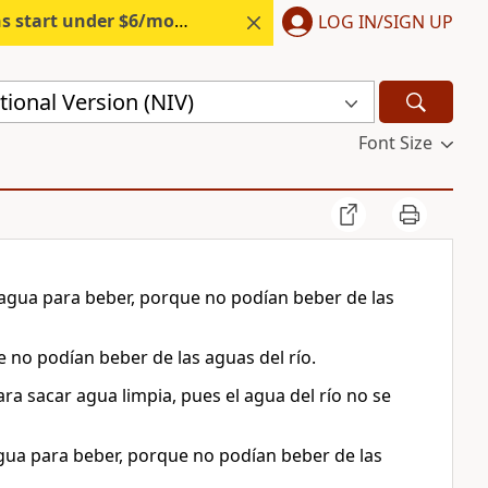
s start under $6/month.
Start free.
LOG IN/SIGN UP
ional Version (NIV)
Font Size
agua para beber, porque no podían beber de las
e no podían beber de las aguas del río.
ara sacar agua limpia, pues el agua del río no se
ua para beber, porque no podían beber de las