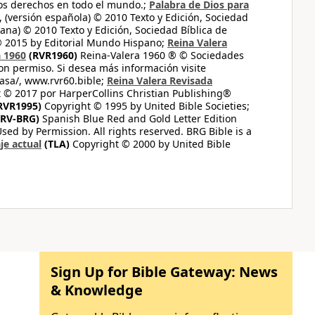
los derechos en todo el mundo.;
Palabra de Dios para
 (versión española) © 2010 Texto y Edición, Sociedad
ana) © 2010 Texto y Edición, Sociedad Bíblica de
© 2015 by Editorial Mundo Hispano;
Reina Valera
a 1960
(RVR1960)
Reina-Valera 1960 ® © Sociedades
on permiso. Si desea más información visite
casa/, www.rvr60.bible;
Reina Valera Revisada
 © 2017 por HarperCollins Christian Publishing®
RVR1995)
Copyright © 1995 by United Bible Societies;
RV-BRG)
Spanish Blue Red and Gold Letter Edition
ed by Permission. All rights reserved. BRG Bible is a
je actual
(TLA)
Copyright © 2000 by United Bible
Sign Up for Bible Gateway: News
& Knowledge