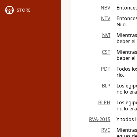
NBV
Entonces
STORE
NTV
Entonces
Nilo.
NVI
Mientras
beber el 
CST
Mientras
beber el 
PDT
Todos lo
río.
BLP
Los egip
no lo era
BLPH
Los egip
no lo era
RVA-2015
Y todos 
RVC
Mientras
aguas del