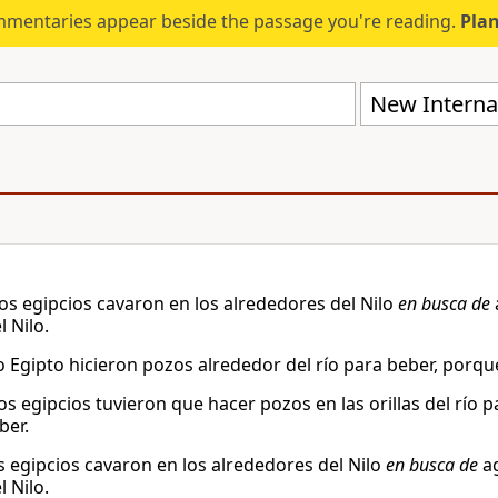
mmentaries appear beside the passage you're reading.
Plan
New Internat
los egipcios cavaron en los alrededores del Nilo
en busca de
 Nilo.
o Egipto hicieron pozos alrededor del río para beber, porqu
os egipcios tuvieron que hacer pozos en las orillas del río p
ber.
s egipcios cavaron en los alrededores del Nilo
en busca de
ag
 Nilo.