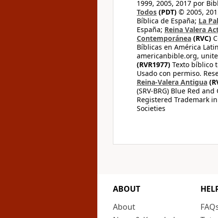
1999, 2005, 2017 por Bib
Todos
(PDT)
© 2005, 2015
Bíblica de España;
La Pa
España;
Reina Valera Ac
Contemporánea
(RVC)
C
Bíblicas en América Lati
americanbible.org, unite
(RVR1977)
Texto bíblico 
Usado con permiso. Rese
Reina-Valera Antigua
(R
(SRV-BRG) Blue Red and G
Registered Trademark in
Societies
ABOUT
HEL
About
FAQ