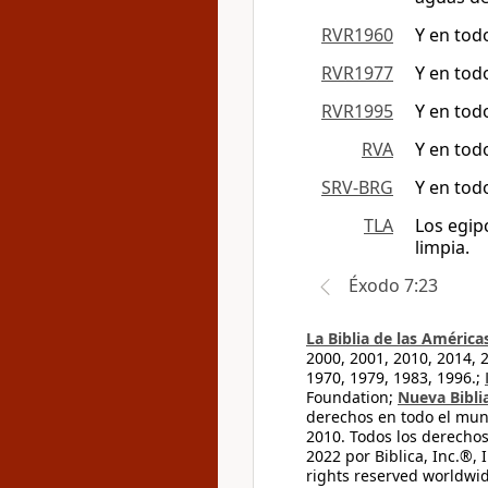
RVR1960
Y en tod
RVR1977
Y en tod
RVR1995
Y en tod
RVA
Y en tod
SRV-BRG
Y en tod
TLA
Los egipc
limpia.
Éxodo 7:23
La Biblia de las América
2000, 2001, 2010, 2014, 
1970, 1979, 1983, 1996.;
Foundation;
Nueva Bibli
derechos en todo el mu
2010. Todos los derecho
2022 por Biblica, Inc.®,
rights reserved worldwid