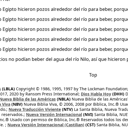
o Egipto hicieron pozos alrededor del río para beber, porqu
o Egipto hicieron pozos alrededor del río para beber, porqu
o Egipto hicieron pozos alrededor del río para beber, porqu
o Egipto hicieron pozos alrededor del río para beber, porqu
o Egipto hicieron pozos alrededor del río para beber, porqu
ios no podían beber del agua del río Nilo, así que hicieron 
Top
s
(LBLA)
Copyright © 1986, 1995, 1997 by The Lockman Foundation
2017, 2020 by Ransom Press International;
Dios Habla Hoy
(DHH)
D
Nueva Biblia de las Américas
(NBLA)
Nueva Biblia de las América
a Viva
(NBV)
Nueva Biblia Viva, © 2006, 2008 por Biblica, Inc.® Usa
ndo.;
Nueva Traducción Viviente
(NTV)
La Santa Biblia, Nueva Trad
s reservados.;
Nueva Versión Internacional
(NVI)
Santa Biblia, N
 Inc.® Usado con permiso de Biblica, Inc.® Reservados todos los d
e. ;
Nueva Versión Internacional (Castilian)
(CST)
Santa Biblia, N