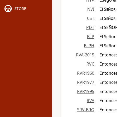
NTV
Luego e
STORE
NVI
El
Señor
CST
El
Señor
PDT
El SEÑOR 
BLP
El Señor 
BLPH
El Señor 
RVA-2015
Entonces
RVC
Entonces 
RVR1960
Entonces
RVR1977
Entonces
RVR1995
Entonces
RVA
Entonces
SRV-BRG
Entonces