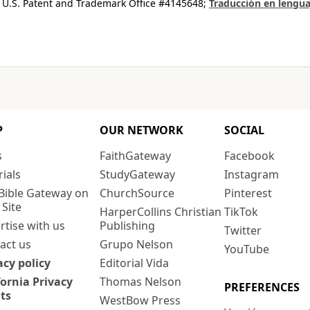
 U.S. Patent and Trademark Office #4145648;
Traducción en lengua
P
OUR NETWORK
SOCIAL
s
FaithGateway
Facebook
rials
StudyGateway
Instagram
Bible Gateway on
ChurchSource
Pinterest
 Site
HarperCollins Christian
TikTok
rtise with us
Publishing
Twitter
act us
Grupo Nelson
YouTube
acy policy
Editorial Vida
fornia Privacy
Thomas Nelson
PREFERENCES
ts
WestBow Press