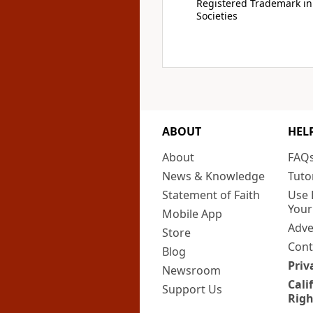
Registered Trademark in
Societies
ABOUT
HEL
About
FAQ
News & Knowledge
Tuto
Statement of Faith
Use 
Your
Mobile App
Adve
Store
Cont
Blog
Priv
Newsroom
Cali
Support Us
Righ