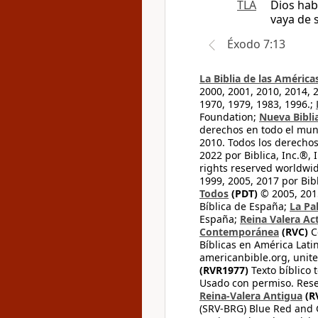
TLA
Dios hab
vaya de s
Éxodo 7:13
La Biblia de las América
2000, 2001, 2010, 2014, 
1970, 1979, 1983, 1996.;
Foundation;
Nueva Bibli
derechos en todo el mu
2010. Todos los derecho
2022 por Biblica, Inc.®,
rights reserved worldwid
1999, 2005, 2017 por Bib
Todos
(PDT)
© 2005, 2015
Bíblica de España;
La Pa
España;
Reina Valera Ac
Contemporánea
(RVC)
C
Bíblicas en América Lati
americanbible.org, unite
(RVR1977)
Texto bíblico 
Usado con permiso. Rese
Reina-Valera Antigua
(R
(SRV-BRG) Blue Red and G