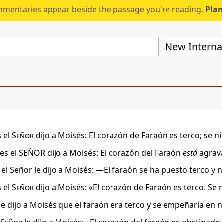
mmentaries appear beside the passage you're reading.
Plan
New Internat
 el
Señor
dijo a Moisés: El corazón de Faraón es terco; se nie
es el SEÑOR dijo a Moisés: El corazón del Faraón
está
agrava
l Señor le dijo a Moisés: —El faraón se ha puesto terco y no 
 el
Señor
dijo a Moisés: «El corazón de Faraón es terco. Se n
le dijo a Moisés que el faraón era terco y se empeñaría en no