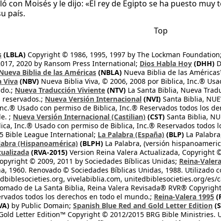
ló con Moisés y le dijo: «El rey de Egipto se ha puesto muy 
u país.
Top
s
(LBLA)
Copyright © 1986, 1995, 1997 by The Lockman Foundation
2017, 2020 by Ransom Press International;
Dios Habla Hoy
(DHH)
D
Nueva Biblia de las Américas
(NBLA)
Nueva Biblia de las América
a Viva
(NBV)
Nueva Biblia Viva, © 2006, 2008 por Biblica, Inc.® Usa
ndo.;
Nueva Traducción Viviente
(NTV)
La Santa Biblia, Nueva Trad
s reservados.;
Nueva Versión Internacional
(NVI)
Santa Biblia, N
 Inc.® Usado con permiso de Biblica, Inc.® Reservados todos los d
e. ;
Nueva Versión Internacional (Castilian)
(CST)
Santa Biblia, N
lica, Inc.® Usado con permiso de Biblica, Inc.® Reservados todos 
 Bible League International;
La Palabra (España)
(BLP)
La Palabra,
labra (Hispanoamérica)
(BLPH)
La Palabra, (versión hispanoameric
tualizada
(RVA-2015)
Version Reina Valera Actualizada, Copyright 
opyright © 2009, 2011 by Sociedades Bíblicas Unidas;
Reina-Valer
na, 1960. Renovado © Sociedades Bíblicas Unidas, 1988. Utilizado c
dbiblesocieties.org, vivelabiblia.com, unitedbiblesocieties.org/es/
tomado de La Santa Biblia, Reina Valera Revisada® RVR® Copyright
rvados todos los derechos en todo el mundo.;
Reina-Valera 1995
(
VA)
by Public Domain;
Spanish Blue Red and Gold Letter Edition
(S
old Letter Edition™ Copyright © 2012/2015 BRG Bible Ministries. Us