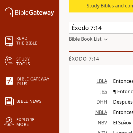
Study Bibles and co
READ
Bible Book List
THE BIBLE
ÉXODO 7:14
STUDY
TOOLS
BIBLE GATEWAY
LBLA
Entonces
PLUS
JBS
¶ Entonc
BIBLE NEWS
DHH
Después e
NBLA
Entonces
EXPLORE
NBV
El
Señor
MORE