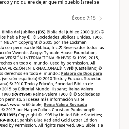
terco y no quiere dejar que mi pueblo Israel se
Éxodo 7:15
;
Biblia del Jubileo
(JBS)
Biblia del Jubileo 2000 (JUS) ©
ios habla hoy ®, © Sociedades Bíblicas Unidas, 1966,
s™ NBLA™ Copyright © 2005 por The Lockman
do con permiso de Biblica, Inc.® Reservados todos los
ucción Viviente, &copy; Tyndale House Foundation,
UEVA VERSIÓN INTERNACIONAL® NVI® © 1999, 2015,
erechos en todo el mundo. Used by permission. All
UEVA VERSIÓN INTERNACIONAL® NVI® (Castellano) ©
los derechos en todo el mundo.;
Palabra de Dios para
 (versión española) © 2010 Texto y Edición, Sociedad
ana) © 2010 Texto y Edición, Sociedad Bíblica de
© 2015 by Editorial Mundo Hispano;
Reina Valera
a 1960
(RVR1960)
Reina-Valera 1960 ® © Sociedades
on permiso. Si desea más información visite
casa/, www.rvr60.bible;
Reina Valera Revisada
 © 2017 por HarperCollins Christian Publishing®
RVR1995)
Copyright © 1995 by United Bible Societies;
RV-BRG)
Spanish Blue Red and Gold Letter Edition
ed by Permission. All rights reserved. BRG Bible is a