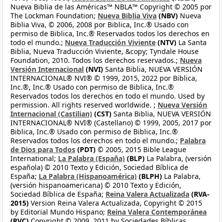
Nueva Biblia de las Américas™ NBLA™ Copyright © 2005 por
The Lockman Foundation;
Nueva Biblia Viva
(NBV)
Nueva
Biblia Viva, © 2006, 2008 por Biblica, Inc.® Usado con
permiso de Biblica, Inc.® Reservados todos los derechos en
todo el mundo.;
Nueva Traducción Viviente
(NTV)
La Santa
Biblia, Nueva Traducción Viviente, &copy; Tyndale House
Foundation, 2010. Todos los derechos reservados.;
Nueva
Versión Internacional
(NVI)
Santa Biblia, NUEVA VERSIÓN
INTERNACIONAL® NVI® © 1999, 2015, 2022 por Biblica,
Inc.®, Inc.® Usado con permiso de Biblica, Inc.®
Reservados todos los derechos en todo el mundo. Used by
permission. All rights reserved worldwide. ;
Nueva Versión
Internacional (Castilian)
(CST)
Santa Biblia, NUEVA VERSIÓN
INTERNACIONAL® NVI® (Castellano) © 1999, 2005, 2017 por
Biblica, Inc.® Usado con permiso de Biblica, Inc.®
Reservados todos los derechos en todo el mundo.;
Palabra
de Dios para Todos
(PDT)
© 2005, 2015 Bible League
International;
La Palabra (España)
(BLP)
La Palabra, (versión
española) © 2010 Texto y Edición, Sociedad Bíblica de
España;
La Palabra (Hispanoamérica)
(BLPH)
La Palabra,
(versión hispanoamericana) © 2010 Texto y Edición,
Sociedad Bíblica de España;
Reina Valera Actualizada
(RVA-
2015)
Version Reina Valera Actualizada, Copyright © 2015
by Editorial Mundo Hispano;
Reina Valera Contemporánea
(RVC)
Copyright © 2009, 2011 by Sociedades Bíblicas