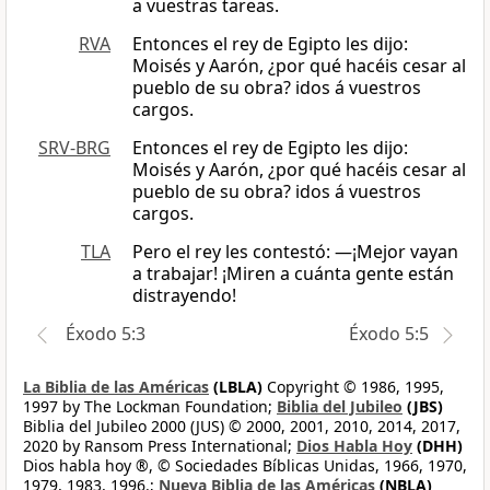
a vuestras tareas.
RVA
Entonces el rey de Egipto les dijo:
Moisés y Aarón, ¿por qué hacéis cesar al
pueblo de su obra? idos á vuestros
cargos.
SRV-BRG
Entonces el rey de Egipto les dijo:
Moisés y Aarón, ¿por qué hacéis cesar al
pueblo de su obra? idos á vuestros
cargos.
TLA
Pero el rey les contestó: —¡Mejor vayan
a trabajar! ¡Miren a cuánta gente están
distrayendo!
Éxodo 5:3
Éxodo 5:5
La Biblia de las Américas
(LBLA)
Copyright © 1986, 1995,
1997 by The Lockman Foundation;
Biblia del Jubileo
(JBS)
Biblia del Jubileo 2000 (JUS) © 2000, 2001, 2010, 2014, 2017,
2020 by Ransom Press International;
Dios Habla Hoy
(DHH)
Dios habla hoy ®, © Sociedades Bíblicas Unidas, 1966, 1970,
1979, 1983, 1996.;
Nueva Biblia de las Américas
(NBLA)