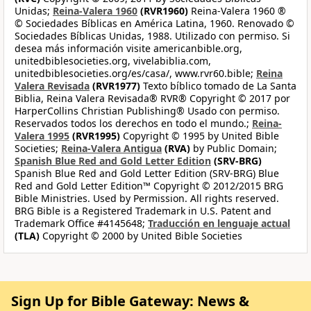
Unidas;
Reina-Valera 1960
(RVR1960)
Reina-Valera 1960 ®
© Sociedades Bíblicas en América Latina, 1960. Renovado ©
Sociedades Bíblicas Unidas, 1988. Utilizado con permiso. Si
desea más información visite americanbible.org,
unitedbiblesocieties.org, vivelabiblia.com,
unitedbiblesocieties.org/es/casa/, www.rvr60.bible;
Reina
Valera Revisada
(RVR1977)
Texto bíblico tomado de La Santa
Biblia, Reina Valera Revisada® RVR® Copyright © 2017 por
HarperCollins Christian Publishing® Usado con permiso.
Reservados todos los derechos en todo el mundo.;
Reina-
Valera 1995
(RVR1995)
Copyright © 1995 by United Bible
Societies;
Reina-Valera Antigua
(RVA)
by Public Domain;
Spanish Blue Red and Gold Letter Edition
(SRV-BRG)
Spanish Blue Red and Gold Letter Edition (SRV-BRG) Blue
Red and Gold Letter Edition™ Copyright © 2012/2015 BRG
Bible Ministries. Used by Permission. All rights reserved.
BRG Bible is a Registered Trademark in U.S. Patent and
Trademark Office #4145648;
Traducción en lenguaje actual
(TLA)
Copyright © 2000 by United Bible Societies
Sign Up for Bible Gateway: News &