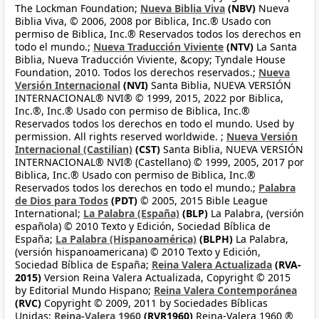
The Lockman Foundation;
Nueva Biblia Viva
(NBV)
Nueva
Biblia Viva, © 2006, 2008 por Biblica, Inc.® Usado con
permiso de Biblica, Inc.® Reservados todos los derechos en
todo el mundo.;
Nueva Traducción Viviente
(NTV)
La Santa
Biblia, Nueva Traducción Viviente, &copy; Tyndale House
Foundation, 2010. Todos los derechos reservados.;
Nueva
Versión Internacional
(NVI)
Santa Biblia, NUEVA VERSIÓN
INTERNACIONAL® NVI® © 1999, 2015, 2022 por Biblica,
Inc.®, Inc.® Usado con permiso de Biblica, Inc.®
Reservados todos los derechos en todo el mundo. Used by
permission. All rights reserved worldwide. ;
Nueva Versión
Internacional (Castilian)
(CST)
Santa Biblia, NUEVA VERSIÓN
INTERNACIONAL® NVI® (Castellano) © 1999, 2005, 2017 por
Biblica, Inc.® Usado con permiso de Biblica, Inc.®
Reservados todos los derechos en todo el mundo.;
Palabra
de Dios para Todos
(PDT)
© 2005, 2015 Bible League
International;
La Palabra (España)
(BLP)
La Palabra, (versión
española) © 2010 Texto y Edición, Sociedad Bíblica de
España;
La Palabra (Hispanoamérica)
(BLPH)
La Palabra,
(versión hispanoamericana) © 2010 Texto y Edición,
Sociedad Bíblica de España;
Reina Valera Actualizada
(RVA-
2015)
Version Reina Valera Actualizada, Copyright © 2015
by Editorial Mundo Hispano;
Reina Valera Contemporánea
(RVC)
Copyright © 2009, 2011 by Sociedades Bíblicas
Unidas;
Reina-Valera 1960
(RVR1960)
Reina-Valera 1960 ®