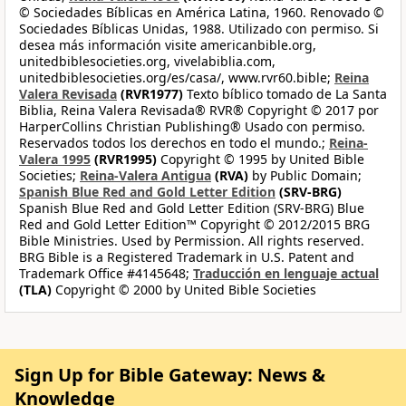
© Sociedades Bíblicas en América Latina, 1960. Renovado ©
Sociedades Bíblicas Unidas, 1988. Utilizado con permiso. Si
desea más información visite americanbible.org,
unitedbiblesocieties.org, vivelabiblia.com,
unitedbiblesocieties.org/es/casa/, www.rvr60.bible;
Reina
Valera Revisada
(RVR1977)
Texto bíblico tomado de La Santa
Biblia, Reina Valera Revisada® RVR® Copyright © 2017 por
HarperCollins Christian Publishing® Usado con permiso.
Reservados todos los derechos en todo el mundo.;
Reina-
Valera 1995
(RVR1995)
Copyright © 1995 by United Bible
Societies;
Reina-Valera Antigua
(RVA)
by Public Domain;
Spanish Blue Red and Gold Letter Edition
(SRV-BRG)
Spanish Blue Red and Gold Letter Edition (SRV-BRG) Blue
Red and Gold Letter Edition™ Copyright © 2012/2015 BRG
Bible Ministries. Used by Permission. All rights reserved.
BRG Bible is a Registered Trademark in U.S. Patent and
Trademark Office #4145648;
Traducción en lenguaje actual
(TLA)
Copyright © 2000 by United Bible Societies
Sign Up for Bible Gateway: News &
Knowledge