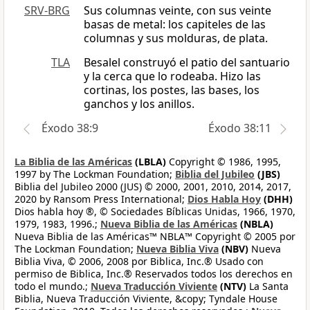
SRV-BRG
Sus columnas veinte, con sus veinte
basas de metal: los capiteles de las
columnas y sus molduras, de plata.
TLA
Besalel construyó el patio del santuario
y la cerca que lo rodeaba. Hizo las
cortinas, los postes, las bases, los
ganchos y los anillos.
Éxodo 38:9
Éxodo 38:11
La Biblia de las Américas
(LBLA)
Copyright © 1986, 1995,
1997 by The Lockman Foundation;
Biblia del Jubileo
(JBS)
Biblia del Jubileo 2000 (JUS) © 2000, 2001, 2010, 2014, 2017,
2020 by Ransom Press International;
Dios Habla Hoy
(DHH)
Dios habla hoy ®, © Sociedades Bíblicas Unidas, 1966, 1970,
1979, 1983, 1996.;
Nueva Biblia de las Américas
(NBLA)
Nueva Biblia de las Américas™ NBLA™ Copyright © 2005 por
The Lockman Foundation;
Nueva Biblia Viva
(NBV)
Nueva
Biblia Viva, © 2006, 2008 por Biblica, Inc.® Usado con
permiso de Biblica, Inc.® Reservados todos los derechos en
todo el mundo.;
Nueva Traducción Viviente
(NTV)
La Santa
Biblia, Nueva Traducción Viviente, &copy; Tyndale House