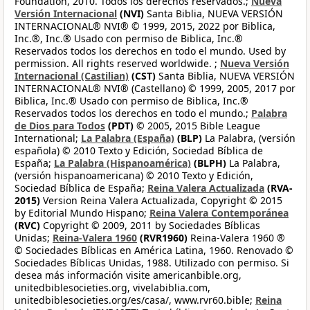
Foundation, 2010. Todos los derechos reservados.;
Nueva
Versión Internacional
(NVI)
Santa Biblia, NUEVA VERSIÓN
INTERNACIONAL® NVI® © 1999, 2015, 2022 por Biblica,
Inc.®, Inc.® Usado con permiso de Biblica, Inc.®
Reservados todos los derechos en todo el mundo. Used by
permission. All rights reserved worldwide. ;
Nueva Versión
Internacional (Castilian)
(CST)
Santa Biblia, NUEVA VERSIÓN
INTERNACIONAL® NVI® (Castellano) © 1999, 2005, 2017 por
Biblica, Inc.® Usado con permiso de Biblica, Inc.®
Reservados todos los derechos en todo el mundo.;
Palabra
de Dios para Todos
(PDT)
© 2005, 2015 Bible League
International;
La Palabra (España)
(BLP)
La Palabra, (versión
española) © 2010 Texto y Edición, Sociedad Bíblica de
España;
La Palabra (Hispanoamérica)
(BLPH)
La Palabra,
(versión hispanoamericana) © 2010 Texto y Edición,
Sociedad Bíblica de España;
Reina Valera Actualizada
(RVA-
2015)
Version Reina Valera Actualizada, Copyright © 2015
by Editorial Mundo Hispano;
Reina Valera Contemporánea
(RVC)
Copyright © 2009, 2011 by Sociedades Bíblicas
Unidas;
Reina-Valera 1960
(RVR1960)
Reina-Valera 1960 ®
© Sociedades Bíblicas en América Latina, 1960. Renovado ©
Sociedades Bíblicas Unidas, 1988. Utilizado con permiso. Si
desea más información visite americanbible.org,
unitedbiblesocieties.org, vivelabiblia.com,
unitedbiblesocieties.org/es/casa/, www.rvr60.bible;
Reina