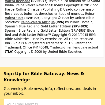
Valera Revisada
(RVR1977)
Texto bíblico tomado de La Santa
Biblia, Reina Valera Revisada® RVR® Copyright © 2017 por
HarperCollins Christian Publishing® Usado con permiso.
Reservados todos los derechos en todo el mundo.;
Reina-
Valera 1995
(RVR1995)
Copyright © 1995 by United Bible
Societies;
Reina-Valera Antigua
(RVA)
by Public Domain;
Spanish Blue Red and Gold Letter Edition
(SRV-BRG)
Spanish Blue Red and Gold Letter Edition (SRV-BRG) Blue
Red and Gold Letter Edition™ Copyright © 2012/2015 BRG
Bible Ministries. Used by Permission. All rights reserved.
BRG Bible is a Registered Trademark in U.S. Patent and
Trademark Office #4145648;
Traducción en lenguaje actual
(TLA)
Copyright © 2000 by United Bible Societies
Sign Up for Bible Gateway: News &
Knowledge
Get weekly Bible news, info, reflections, and deals in
your inbox.