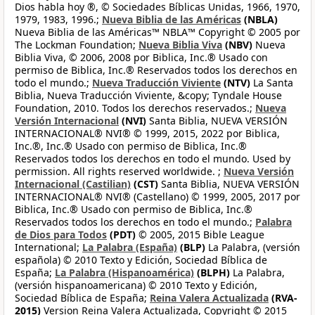
Dios habla hoy ®, © Sociedades Bíblicas Unidas, 1966, 1970,
1979, 1983, 1996.;
Nueva Biblia de las Américas
(NBLA)
Nueva Biblia de las Américas™ NBLA™ Copyright © 2005 por
The Lockman Foundation;
Nueva Biblia Viva
(NBV)
Nueva
Biblia Viva, © 2006, 2008 por Biblica, Inc.® Usado con
permiso de Biblica, Inc.® Reservados todos los derechos en
todo el mundo.;
Nueva Traducción Viviente
(NTV)
La Santa
Biblia, Nueva Traducción Viviente, &copy; Tyndale House
Foundation, 2010. Todos los derechos reservados.;
Nueva
Versión Internacional
(NVI)
Santa Biblia, NUEVA VERSIÓN
INTERNACIONAL® NVI® © 1999, 2015, 2022 por Biblica,
Inc.®, Inc.® Usado con permiso de Biblica, Inc.®
Reservados todos los derechos en todo el mundo. Used by
permission. All rights reserved worldwide. ;
Nueva Versión
Internacional (Castilian)
(CST)
Santa Biblia, NUEVA VERSIÓN
INTERNACIONAL® NVI® (Castellano) © 1999, 2005, 2017 por
Biblica, Inc.® Usado con permiso de Biblica, Inc.®
Reservados todos los derechos en todo el mundo.;
Palabra
de Dios para Todos
(PDT)
© 2005, 2015 Bible League
International;
La Palabra (España)
(BLP)
La Palabra, (versión
española) © 2010 Texto y Edición, Sociedad Bíblica de
España;
La Palabra (Hispanoamérica)
(BLPH)
La Palabra,
(versión hispanoamericana) © 2010 Texto y Edición,
Sociedad Bíblica de España;
Reina Valera Actualizada
(RVA-
2015)
Version Reina Valera Actualizada, Copyright © 2015