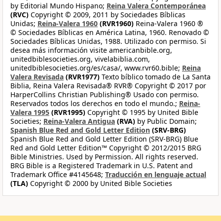
by Editorial Mundo Hispano;
Reina Valera Contemporánea
(RVC)
Copyright © 2009, 2011 by Sociedades Bíblicas
Unidas;
Reina-Valera 1960
(RVR1960)
Reina-Valera 1960 ®
© Sociedades Bíblicas en América Latina, 1960. Renovado ©
Sociedades Bíblicas Unidas, 1988. Utilizado con permiso. Si
desea más información visite americanbible.org,
unitedbiblesocieties.org, vivelabiblia.com,
unitedbiblesocieties.org/es/casa/, www.rvr60.bible;
Reina
Valera Revisada
(RVR1977)
Texto bíblico tomado de La Santa
Biblia, Reina Valera Revisada® RVR® Copyright © 2017 por
HarperCollins Christian Publishing® Usado con permiso.
Reservados todos los derechos en todo el mundo.;
Reina-
Valera 1995
(RVR1995)
Copyright © 1995 by United Bible
Societies;
Reina-Valera Antigua
(RVA)
by Public Domain;
Spanish Blue Red and Gold Letter Edition
(SRV-BRG)
Spanish Blue Red and Gold Letter Edition (SRV-BRG) Blue
Red and Gold Letter Edition™ Copyright © 2012/2015 BRG
Bible Ministries. Used by Permission. All rights reserved.
BRG Bible is a Registered Trademark in U.S. Patent and
Trademark Office #4145648;
Traducción en lenguaje actual
(TLA)
Copyright © 2000 by United Bible Societies