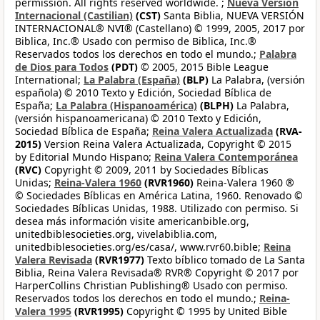
permission. All rights reserved worldwide. ;
Nueva Versión
Internacional (Castilian)
(CST)
Santa Biblia, NUEVA VERSIÓN
INTERNACIONAL® NVI® (Castellano) © 1999, 2005, 2017 por
Biblica, Inc.® Usado con permiso de Biblica, Inc.®
Reservados todos los derechos en todo el mundo.;
Palabra
de Dios para Todos
(PDT)
© 2005, 2015 Bible League
International;
La Palabra (España)
(BLP)
La Palabra, (versión
española) © 2010 Texto y Edición, Sociedad Bíblica de
España;
La Palabra (Hispanoamérica)
(BLPH)
La Palabra,
(versión hispanoamericana) © 2010 Texto y Edición,
Sociedad Bíblica de España;
Reina Valera Actualizada
(RVA-
2015)
Version Reina Valera Actualizada, Copyright © 2015
by Editorial Mundo Hispano;
Reina Valera Contemporánea
(RVC)
Copyright © 2009, 2011 by Sociedades Bíblicas
Unidas;
Reina-Valera 1960
(RVR1960)
Reina-Valera 1960 ®
© Sociedades Bíblicas en América Latina, 1960. Renovado ©
Sociedades Bíblicas Unidas, 1988. Utilizado con permiso. Si
desea más información visite americanbible.org,
unitedbiblesocieties.org, vivelabiblia.com,
unitedbiblesocieties.org/es/casa/, www.rvr60.bible;
Reina
Valera Revisada
(RVR1977)
Texto bíblico tomado de La Santa
Biblia, Reina Valera Revisada® RVR® Copyright © 2017 por
HarperCollins Christian Publishing® Usado con permiso.
Reservados todos los derechos en todo el mundo.;
Reina-
Valera 1995
(RVR1995)
Copyright © 1995 by United Bible