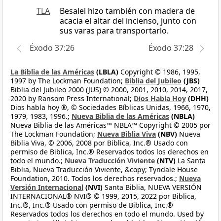
TLA
Besalel hizo también con madera de
acacia el altar del incienso, junto con
sus varas para transportarlo.
Éxodo 37:26
Éxodo 37:28
La Biblia de las Américas
(LBLA)
Copyright © 1986, 1995,
1997 by The Lockman Foundation;
Biblia del Jubileo
(JBS)
Biblia del Jubileo 2000 (JUS) © 2000, 2001, 2010, 2014, 2017,
2020 by Ransom Press International;
Dios Habla Hoy
(DHH)
Dios habla hoy ®, © Sociedades Bíblicas Unidas, 1966, 1970,
1979, 1983, 1996.;
Nueva Biblia de las Américas
(NBLA)
Nueva Biblia de las Américas™ NBLA™ Copyright © 2005 por
The Lockman Foundation;
Nueva Biblia Viva
(NBV)
Nueva
Biblia Viva, © 2006, 2008 por Biblica, Inc.® Usado con
permiso de Biblica, Inc.® Reservados todos los derechos en
todo el mundo.;
Nueva Traducción Viviente
(NTV)
La Santa
Biblia, Nueva Traducción Viviente, &copy; Tyndale House
Foundation, 2010. Todos los derechos reservados.;
Nueva
Versión Internacional
(NVI)
Santa Biblia, NUEVA VERSIÓN
INTERNACIONAL® NVI® © 1999, 2015, 2022 por Biblica,
Inc.®, Inc.® Usado con permiso de Biblica, Inc.®
Reservados todos los derechos en todo el mundo. Used by