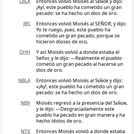
LBLA
Entonces volvió Moisés al
Señor
y dijo:
¡Ay!, este pueblo ha cometido un gran
pecado: se ha hecho un dios de oro.
JBS
Entonces volvió Moisés al SEÑOR, y dijo:
Yo te ruego,
pues
, este pueblo ha
cometido
un
gran pecado, porque se
hicieron dioses de oro,
DHH
Y así Moisés volvió a donde estaba el
Señor, y le dijo: —Realmente el pueblo
cometió un gran pecado al hacerse un
dios de oro.
NBLA
Entonces volvió Moisés al
Señor
y dijo:
«¡Ay!, este pueblo ha cometido un gran
pecado: se ha hecho un dios de oro.
NBV
Moisés regresó a la presencia del
Señor
,
y le dijo: ―Desgraciadamente este
pueblo ha pecado en gran manera y ha
hecho ídolos de oro.
NTV
Entonces Moisés volvió a donde estaba