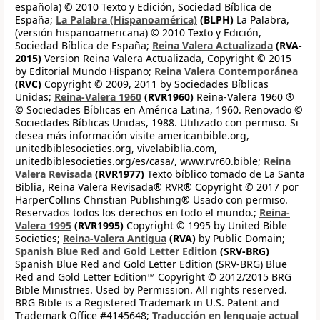
española) © 2010 Texto y Edición, Sociedad Bíblica de
España;
La Palabra (Hispanoamérica)
(BLPH)
La Palabra,
(versión hispanoamericana) © 2010 Texto y Edición,
Sociedad Bíblica de España;
Reina Valera Actualizada
(RVA-
2015)
Version Reina Valera Actualizada, Copyright © 2015
by Editorial Mundo Hispano;
Reina Valera Contemporánea
(RVC)
Copyright © 2009, 2011 by Sociedades Bíblicas
Unidas;
Reina-Valera 1960
(RVR1960)
Reina-Valera 1960 ®
© Sociedades Bíblicas en América Latina, 1960. Renovado ©
Sociedades Bíblicas Unidas, 1988. Utilizado con permiso. Si
desea más información visite americanbible.org,
unitedbiblesocieties.org, vivelabiblia.com,
unitedbiblesocieties.org/es/casa/, www.rvr60.bible;
Reina
Valera Revisada
(RVR1977)
Texto bíblico tomado de La Santa
Biblia, Reina Valera Revisada® RVR® Copyright © 2017 por
HarperCollins Christian Publishing® Usado con permiso.
Reservados todos los derechos en todo el mundo.;
Reina-
Valera 1995
(RVR1995)
Copyright © 1995 by United Bible
Societies;
Reina-Valera Antigua
(RVA)
by Public Domain;
Spanish Blue Red and Gold Letter Edition
(SRV-BRG)
Spanish Blue Red and Gold Letter Edition (SRV-BRG) Blue
Red and Gold Letter Edition™ Copyright © 2012/2015 BRG
Bible Ministries. Used by Permission. All rights reserved.
BRG Bible is a Registered Trademark in U.S. Patent and
Trademark Office #4145648;
Traducción en lenguaje actual