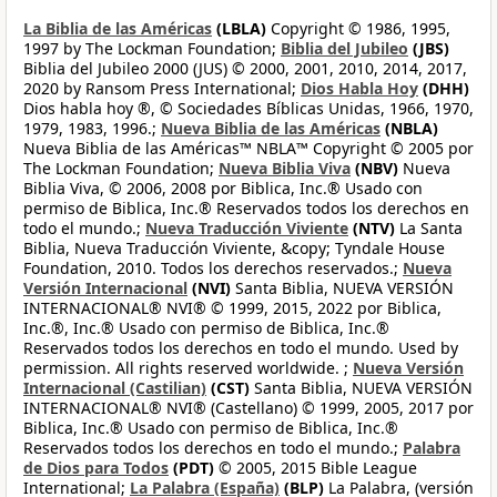
La Biblia de las Américas
(LBLA)
Copyright © 1986, 1995,
1997 by The Lockman Foundation;
Biblia del Jubileo
(JBS)
Biblia del Jubileo 2000 (JUS) © 2000, 2001, 2010, 2014, 2017,
2020 by Ransom Press International;
Dios Habla Hoy
(DHH)
Dios habla hoy ®, © Sociedades Bíblicas Unidas, 1966, 1970,
1979, 1983, 1996.;
Nueva Biblia de las Américas
(NBLA)
Nueva Biblia de las Américas™ NBLA™ Copyright © 2005 por
The Lockman Foundation;
Nueva Biblia Viva
(NBV)
Nueva
Biblia Viva, © 2006, 2008 por Biblica, Inc.® Usado con
permiso de Biblica, Inc.® Reservados todos los derechos en
todo el mundo.;
Nueva Traducción Viviente
(NTV)
La Santa
Biblia, Nueva Traducción Viviente, &copy; Tyndale House
Foundation, 2010. Todos los derechos reservados.;
Nueva
Versión Internacional
(NVI)
Santa Biblia, NUEVA VERSIÓN
INTERNACIONAL® NVI® © 1999, 2015, 2022 por Biblica,
Inc.®, Inc.® Usado con permiso de Biblica, Inc.®
Reservados todos los derechos en todo el mundo. Used by
permission. All rights reserved worldwide. ;
Nueva Versión
Internacional (Castilian)
(CST)
Santa Biblia, NUEVA VERSIÓN
INTERNACIONAL® NVI® (Castellano) © 1999, 2005, 2017 por
Biblica, Inc.® Usado con permiso de Biblica, Inc.®
Reservados todos los derechos en todo el mundo.;
Palabra
de Dios para Todos
(PDT)
© 2005, 2015 Bible League
International;
La Palabra (España)
(BLP)
La Palabra, (versión