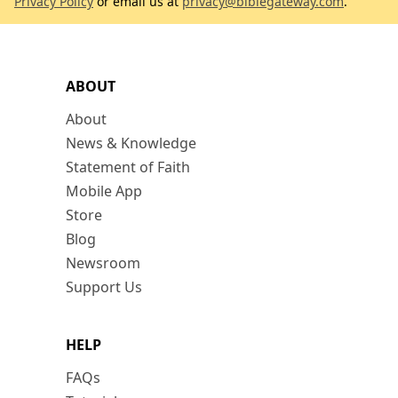
Privacy Policy
or email us at
privacy@biblegateway.com
.
ABOUT
About
News & Knowledge
Statement of Faith
Mobile App
Store
Blog
Newsroom
Support Us
HELP
FAQs