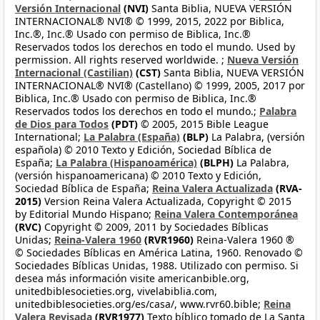
Versión Internacional
(NVI)
Santa Biblia, NUEVA VERSIÓN
INTERNACIONAL® NVI® © 1999, 2015, 2022 por Biblica,
Inc.®, Inc.® Usado con permiso de Biblica, Inc.®
Reservados todos los derechos en todo el mundo. Used by
permission. All rights reserved worldwide. ;
Nueva Versión
Internacional (Castilian)
(CST)
Santa Biblia, NUEVA VERSIÓN
INTERNACIONAL® NVI® (Castellano) © 1999, 2005, 2017 por
Biblica, Inc.® Usado con permiso de Biblica, Inc.®
Reservados todos los derechos en todo el mundo.;
Palabra
de Dios para Todos
(PDT)
© 2005, 2015 Bible League
International;
La Palabra (España)
(BLP)
La Palabra, (versión
española) © 2010 Texto y Edición, Sociedad Bíblica de
España;
La Palabra (Hispanoamérica)
(BLPH)
La Palabra,
(versión hispanoamericana) © 2010 Texto y Edición,
Sociedad Bíblica de España;
Reina Valera Actualizada
(RVA-
2015)
Version Reina Valera Actualizada, Copyright © 2015
by Editorial Mundo Hispano;
Reina Valera Contemporánea
(RVC)
Copyright © 2009, 2011 by Sociedades Bíblicas
Unidas;
Reina-Valera 1960
(RVR1960)
Reina-Valera 1960 ®
© Sociedades Bíblicas en América Latina, 1960. Renovado ©
Sociedades Bíblicas Unidas, 1988. Utilizado con permiso. Si
desea más información visite americanbible.org,
unitedbiblesocieties.org, vivelabiblia.com,
unitedbiblesocieties.org/es/casa/, www.rvr60.bible;
Reina
Valera Revisada
(RVR1977)
Texto bíblico tomado de La Santa