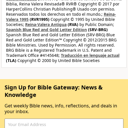
Biblia, Reina Valera Revisada® RVR® Copyright © 2017 por
HarperCollins Christian Publishing® Usado con permiso.
Reservados todos los derechos en todo el mundo.;
Reina-
Valera 1995
(RVR1995)
Copyright © 1995 by United Bible
Societies;
Reina-Valera Antigua
(RVA)
by Public Domain;
Spanish Blue Red and Gold Letter Edition
(SRV-BRG)
Spanish Blue Red and Gold Letter Edition (SRV-BRG) Blue
Red and Gold Letter Edition™ Copyright © 2012/2015 BRG
Bible Ministries. Used by Permission. All rights reserved.
BRG Bible is a Registered Trademark in U.S. Patent and
Trademark Office #4145648;
Traducción en lenguaje actual
(TLA)
Copyright © 2000 by United Bible Societies
Sign Up for Bible Gateway: News &
Knowledge
Get weekly Bible news, info, reflections, and deals in
your inbox.