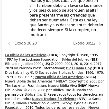
manos y los pies cada vez que entren
allí. También deberán lavarse las manos
y los pies cuando se acerquen al altar
para presentarme las ofrendas que
deben ser quemadas. Ésta es una ley
que Aarón y sus descendientes deberán
obedecer siempre. Si la cumplen, no
morirán».
Éxodo 30:20
Éxodo 30:22
La Biblia de las Américas
(LBLA)
Copyright © 1986, 1995,
1997 by The Lockman Foundation;
Biblia del Jubileo
(JBS)
Biblia del Jubileo 2000 (JUS) © 2000, 2001, 2010, 2014, 2017,
2020 by Ransom Press International;
Dios Habla Hoy
(DHH)
Dios habla hoy ®, © Sociedades Bíblicas Unidas, 1966, 1970,
1979, 1983, 1996.;
Nueva Biblia de las Américas
(NBLA)
Nueva Biblia de las Américas™ NBLA™ Copyright © 2005 por
The Lockman Foundation;
Nueva Biblia Viva
(NBV)
Nueva
Biblia Viva, © 2006, 2008 por Biblica, Inc.® Usado con
permiso de Biblica, Inc.® Reservados todos los derechos en
todo el mundo.;
Nueva Traducción Viviente
(NTV)
La Santa
Biblia, Nueva Traducción Viviente, &copy; Tyndale House
Foundation, 2010. Todos los derechos reservados.;
Nueva