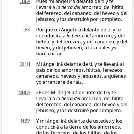
LBLA
Pues mi ángel irá delante de ti y te
llevará a
la tierra del
amorreo, del hitita,
del ferezeo, del cananeo, del heveo y del
jebuseo; y los destruiré por completo.
JBS
Porque mi Angel irá delante de ti, y te
introducirá a
la tierra del
amorreo, y del
heteo, y del ferezeo, y del cananeo, y del
heveo, y del jebuseo, a los cuales
yo
haré cortar.
DHH
Mi ángel irá delante de ti, y te llevará al
país de los amorreos, hititas, ferezeos,
cananeos, heveos y jebuseos, a quienes
yo arrancaré de raíz.
NBLA
»Pues Mi ángel irá delante de ti y te
llevará a
la tierra del
amorreo, del hitita,
del ferezeo, del cananeo, del heveo y del
jebuseo; y los destruiré por completo.
NBV
Y mi ángel irá delante de ustedes y los
conducirá a la tierra de los amorreos,
de los ferezeos, de los hititas, de los