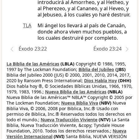
introducirá al Amorrheo, y al Hetheo, y
al Pherezeo, y al Cananeo, y al Heveo, y
al Jebuseo, á los cuales yo haré destruir.
TLA
Mi ángel los llevará al país de Canaán,
donde ahora viven muchos pueblos, a
los cuales destruiré por completo.
Éxodo 23:22
Éxodo 23:24
La Biblia de las Américas
(LBLA)
Copyright © 1986, 1995,
1997 by The Lockman Foundation;
Biblia del Jubileo
(JBS)
Biblia del Jubileo 2000 (JUS) © 2000, 2001, 2010, 2014, 2017,
2020 by Ransom Press International;
Dios Habla Hoy
(DHH)
Dios habla hoy ®, © Sociedades Bíblicas Unidas, 1966, 1970,
1979, 1983, 1996.;
Nueva Biblia de las Américas
(NBLA)
Nueva Biblia de las Américas™ NBLA™ Copyright © 2005 por
The Lockman Foundation;
Nueva Biblia Viva
(NBV)
Nueva
Biblia Viva, © 2006, 2008 por Biblica, Inc.® Usado con
permiso de Biblica, Inc.® Reservados todos los derechos en
todo el mundo.;
Nueva Traducción Viviente
(NTV)
La Santa
Biblia, Nueva Traducción Viviente, &copy; Tyndale House
Foundation, 2010. Todos los derechos reservados.;
Nueva
Versión Internacional
(NVI)
Santa Biblia, NUEVA VERSIÓN