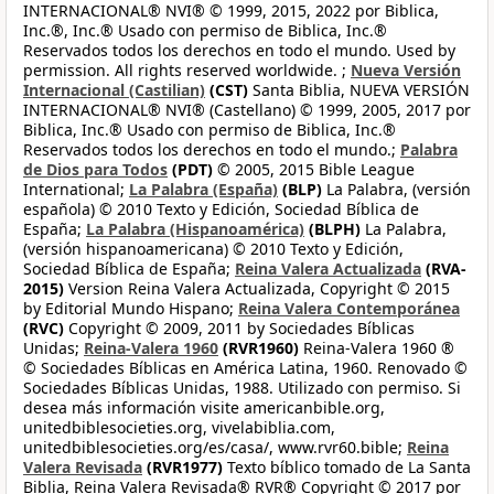
INTERNACIONAL® NVI® © 1999, 2015, 2022 por Biblica,
Inc.®, Inc.® Usado con permiso de Biblica, Inc.®
Reservados todos los derechos en todo el mundo. Used by
permission. All rights reserved worldwide. ;
Nueva Versión
Internacional (Castilian)
(CST)
Santa Biblia, NUEVA VERSIÓN
INTERNACIONAL® NVI® (Castellano) © 1999, 2005, 2017 por
Biblica, Inc.® Usado con permiso de Biblica, Inc.®
Reservados todos los derechos en todo el mundo.;
Palabra
de Dios para Todos
(PDT)
© 2005, 2015 Bible League
International;
La Palabra (España)
(BLP)
La Palabra, (versión
española) © 2010 Texto y Edición, Sociedad Bíblica de
España;
La Palabra (Hispanoamérica)
(BLPH)
La Palabra,
(versión hispanoamericana) © 2010 Texto y Edición,
Sociedad Bíblica de España;
Reina Valera Actualizada
(RVA-
2015)
Version Reina Valera Actualizada, Copyright © 2015
by Editorial Mundo Hispano;
Reina Valera Contemporánea
(RVC)
Copyright © 2009, 2011 by Sociedades Bíblicas
Unidas;
Reina-Valera 1960
(RVR1960)
Reina-Valera 1960 ®
© Sociedades Bíblicas en América Latina, 1960. Renovado ©
Sociedades Bíblicas Unidas, 1988. Utilizado con permiso. Si
desea más información visite americanbible.org,
unitedbiblesocieties.org, vivelabiblia.com,
unitedbiblesocieties.org/es/casa/, www.rvr60.bible;
Reina
Valera Revisada
(RVR1977)
Texto bíblico tomado de La Santa
Biblia, Reina Valera Revisada® RVR® Copyright © 2017 por