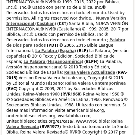
INTERNACIONAL® NVI® © 1999, 2015, 2022 por Biblica,
Inc.®, Inc.® Usado con permiso de Biblica, Inc.®
Reservados todos los derechos en todo el mundo. Used by
permission. All rights reserved worldwide. ;
Nueva Versión
Internacional (Castilian)
(CST)
Santa Biblia, NUEVA VERSIÓN
INTERNACIONAL® NVI® (Castellano) © 1999, 2005, 2017 por
Biblica, Inc.® Usado con permiso de Biblica, Inc.®
Reservados todos los derechos en todo el mundo.;
Palabra
de Dios para Todos
(PDT)
© 2005, 2015 Bible League
International;
La Palabra (España)
(BLP)
La Palabra, (versión
española) © 2010 Texto y Edición, Sociedad Bíblica de
España;
La Palabra (Hispanoamérica)
(BLPH)
La Palabra,
(versión hispanoamericana) © 2010 Texto y Edición,
Sociedad Bíblica de España;
Reina Valera Actualizada
(RVA-
2015)
Version Reina Valera Actualizada, Copyright © 2015
by Editorial Mundo Hispano;
Reina Valera Contemporánea
(RVC)
Copyright © 2009, 2011 by Sociedades Bíblicas
Unidas;
Reina-Valera 1960
(RVR1960)
Reina-Valera 1960 ®
© Sociedades Bíblicas en América Latina, 1960. Renovado ©
Sociedades Bíblicas Unidas, 1988. Utilizado con permiso. Si
desea más información visite americanbible.org,
unitedbiblesocieties.org, vivelabiblia.com,
unitedbiblesocieties.org/es/casa/, www.rvr60.bible;
Reina
Valera Revisada
(RVR1977)
Texto bíblico tomado de La Santa
Biblia, Reina Valera Revisada® RVR® Copyright © 2017 por