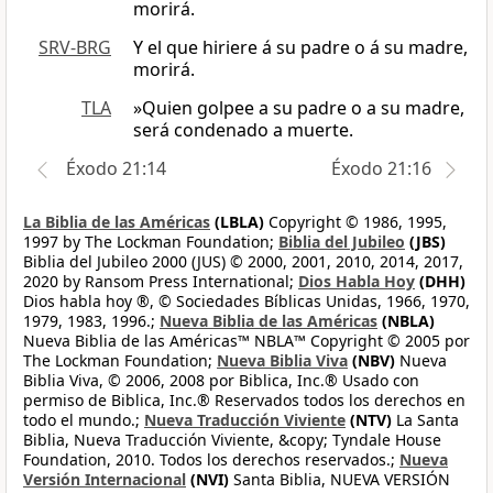
morirá.
SRV-BRG
Y el que hiriere á su padre o á su madre,
morirá.
TLA
»Quien golpee a su padre o a su madre,
será condenado a muerte.
Éxodo 21:14
Éxodo 21:16
La Biblia de las Américas
(LBLA)
Copyright © 1986, 1995,
1997 by The Lockman Foundation;
Biblia del Jubileo
(JBS)
Biblia del Jubileo 2000 (JUS) © 2000, 2001, 2010, 2014, 2017,
2020 by Ransom Press International;
Dios Habla Hoy
(DHH)
Dios habla hoy ®, © Sociedades Bíblicas Unidas, 1966, 1970,
1979, 1983, 1996.;
Nueva Biblia de las Américas
(NBLA)
Nueva Biblia de las Américas™ NBLA™ Copyright © 2005 por
The Lockman Foundation;
Nueva Biblia Viva
(NBV)
Nueva
Biblia Viva, © 2006, 2008 por Biblica, Inc.® Usado con
permiso de Biblica, Inc.® Reservados todos los derechos en
todo el mundo.;
Nueva Traducción Viviente
(NTV)
La Santa
Biblia, Nueva Traducción Viviente, &copy; Tyndale House
Foundation, 2010. Todos los derechos reservados.;
Nueva
Versión Internacional
(NVI)
Santa Biblia, NUEVA VERSIÓN