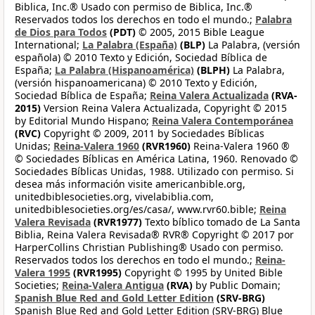
Biblica, Inc.® Usado con permiso de Biblica, Inc.®
Reservados todos los derechos en todo el mundo.;
Palabra
de Dios para Todos
(PDT)
© 2005, 2015 Bible League
International;
La Palabra (España)
(BLP)
La Palabra, (versión
española) © 2010 Texto y Edición, Sociedad Bíblica de
España;
La Palabra (Hispanoamérica)
(BLPH)
La Palabra,
(versión hispanoamericana) © 2010 Texto y Edición,
Sociedad Bíblica de España;
Reina Valera Actualizada
(RVA-
2015)
Version Reina Valera Actualizada, Copyright © 2015
by Editorial Mundo Hispano;
Reina Valera Contemporánea
(RVC)
Copyright © 2009, 2011 by Sociedades Bíblicas
Unidas;
Reina-Valera 1960
(RVR1960)
Reina-Valera 1960 ®
© Sociedades Bíblicas en América Latina, 1960. Renovado ©
Sociedades Bíblicas Unidas, 1988. Utilizado con permiso. Si
desea más información visite americanbible.org,
unitedbiblesocieties.org, vivelabiblia.com,
unitedbiblesocieties.org/es/casa/, www.rvr60.bible;
Reina
Valera Revisada
(RVR1977)
Texto bíblico tomado de La Santa
Biblia, Reina Valera Revisada® RVR® Copyright © 2017 por
HarperCollins Christian Publishing® Usado con permiso.
Reservados todos los derechos en todo el mundo.;
Reina-
Valera 1995
(RVR1995)
Copyright © 1995 by United Bible
Societies;
Reina-Valera Antigua
(RVA)
by Public Domain;
Spanish Blue Red and Gold Letter Edition
(SRV-BRG)
Spanish Blue Red and Gold Letter Edition (SRV-BRG) Blue