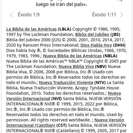
luego se irán del país».
Éxodo 1:9
Éxodo 1:11
La Biblia de las Américas
(LBLA)
Copyright © 1986, 1995,
1997 by The Lockman Foundation;
Biblia del Jubileo
(JBS)
Biblia del Jubileo 2000 (JUS) © 2000, 2001, 2010, 2014, 2017,
2020 by Ransom Press International;
Dios Habla Hoy
(DHH)
Dios habla hoy ®, © Sociedades Bíblicas Unidas, 1966, 1970,
1979, 1983, 1996.;
Nueva Biblia de las Américas
(NBLA)
Nueva Biblia de las Américas™ NBLA™ Copyright © 2005 por
The Lockman Foundation;
Nueva Biblia Viva
(NBV)
Nueva
Biblia Viva, © 2006, 2008 por Biblica, Inc.® Usado con
permiso de Biblica, Inc.® Reservados todos los derechos en
todo el mundo.;
Nueva Traducción Viviente
(NTV)
La Santa
Biblia, Nueva Traducción Viviente, &copy; Tyndale House
Foundation, 2010. Todos los derechos reservados.;
Nueva
Versión Internacional
(NVI)
Santa Biblia, NUEVA VERSIÓN
INTERNACIONAL® NVI® © 1999, 2015, 2022 por Biblica,
Inc.®, Inc.® Usado con permiso de Biblica, Inc.®
Reservados todos los derechos en todo el mundo. Used by
permission. All rights reserved worldwide. ;
Nueva Versión
Internacional (Castilian)
(CST)
Santa Biblia, NUEVA VERSIÓN
INTERNACIONAL® NVI® (Castellano) © 1999, 2005, 2017 por