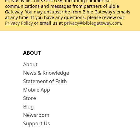
Pl, Nashville, TN 37214 USA, including commercial
communications and messages from partners of Bible
Gateway. You may unsubscribe from Bible Gateway’s emails
at any time. If you have any questions, please review our
Privacy Policy
or email us at
privacy@biblegateway.com
.
ABOUT
About
News & Knowledge
Statement of Faith
Mobile App
Store
Blog
Newsroom
Support Us