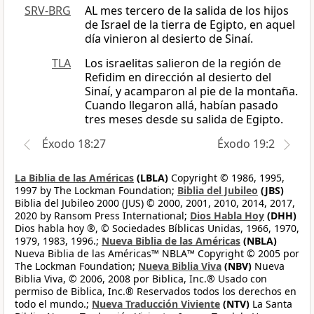
SRV-BRG
AL mes tercero de la salida de los hijos
de Israel de la tierra de Egipto, en aquel
día vinieron al desierto de Sinaí.
TLA
Los israelitas salieron de la región de
Refidim en dirección al desierto del
Sinaí, y acamparon al pie de la montaña.
Cuando llegaron allá, habían pasado
tres meses desde su salida de Egipto.
Éxodo 18:27
Éxodo 19:2
La Biblia de las Américas
(LBLA)
Copyright © 1986, 1995,
1997 by The Lockman Foundation;
Biblia del Jubileo
(JBS)
Biblia del Jubileo 2000 (JUS) © 2000, 2001, 2010, 2014, 2017,
2020 by Ransom Press International;
Dios Habla Hoy
(DHH)
Dios habla hoy ®, © Sociedades Bíblicas Unidas, 1966, 1970,
1979, 1983, 1996.;
Nueva Biblia de las Américas
(NBLA)
Nueva Biblia de las Américas™ NBLA™ Copyright © 2005 por
The Lockman Foundation;
Nueva Biblia Viva
(NBV)
Nueva
Biblia Viva, © 2006, 2008 por Biblica, Inc.® Usado con
permiso de Biblica, Inc.® Reservados todos los derechos en
todo el mundo.;
Nueva Traducción Viviente
(NTV)
La Santa