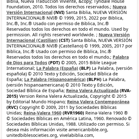
Biblia, Nueva Traducción Viviente, &copy; Tyndale House
Foundation, 2010. Todos los derechos reservados.;
Nueva
Versión Internacional
(NVI)
Santa Biblia, NUEVA VERSIÓN
INTERNACIONAL® NVI® © 1999, 2015, 2022 por Biblica,
Inc.®, Inc.® Usado con permiso de Biblica, Inc.®
Reservados todos los derechos en todo el mundo. Used by
permission. All rights reserved worldwide. ;
Nueva Versión
Internacional (Castilian)
(CST)
Santa Biblia, NUEVA VERSIÓN
INTERNACIONAL® NVI® (Castellano) © 1999, 2005, 2017 por
Biblica, Inc.® Usado con permiso de Biblica, Inc.®
Reservados todos los derechos en todo el mundo.;
Palabra
de Dios para Todos
(PDT)
© 2005, 2015 Bible League
International;
La Palabra (España)
(BLP)
La Palabra, (versión
española) © 2010 Texto y Edición, Sociedad Bíblica de
España;
La Palabra (Hispanoamérica)
(BLPH)
La Palabra,
(versión hispanoamericana) © 2010 Texto y Edición,
Sociedad Bíblica de España;
Reina Valera Actualizada
(RVA-
2015)
Version Reina Valera Actualizada, Copyright © 2015
by Editorial Mundo Hispano;
Reina Valera Contemporánea
(RVC)
Copyright © 2009, 2011 by Sociedades Bíblicas
Unidas;
Reina-Valera 1960
(RVR1960)
Reina-Valera 1960 ®
© Sociedades Bíblicas en América Latina, 1960. Renovado ©
Sociedades Bíblicas Unidas, 1988. Utilizado con permiso. Si
desea más información visite americanbible.org,
unitedbiblesocieties.org, vivelabiblia.com,