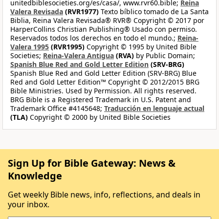
unitedbiblesocieties.org/es/casa/, www.rvr60.bible;
Reina
Valera Revisada
(RVR1977)
Texto bíblico tomado de La Santa
Biblia, Reina Valera Revisada® RVR® Copyright © 2017 por
HarperCollins Christian Publishing® Usado con permiso.
Reservados todos los derechos en todo el mundo.;
Reina-
Valera 1995
(RVR1995)
Copyright © 1995 by United Bible
Societies;
Reina-Valera Antigua
(RVA)
by Public Domain;
Spanish Blue Red and Gold Letter Edition
(SRV-BRG)
Spanish Blue Red and Gold Letter Edition (SRV-BRG) Blue
Red and Gold Letter Edition™ Copyright © 2012/2015 BRG
Bible Ministries. Used by Permission. All rights reserved.
BRG Bible is a Registered Trademark in U.S. Patent and
Trademark Office #4145648;
Traducción en lenguaje actual
(TLA)
Copyright © 2000 by United Bible Societies
Sign Up for Bible Gateway: News &
Knowledge
Get weekly Bible news, info, reflections, and deals in
your inbox.