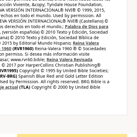
ucción Viviente, &copy; Tyndale House Foundation,
UEVA VERSIÓN INTERNACIONAL® NVI® © 1999, 2015,
erechos en todo el mundo. Used by permission. All
UEVA VERSIÓN INTERNACIONAL® NVI® (Castellano) ©
los derechos en todo el mundo.;
Palabra de Dios para
 (versión española) © 2010 Texto y Edición, Sociedad
ana) © 2010 Texto y Edición, Sociedad Bíblica de
© 2015 by Editorial Mundo Hispano;
Reina Valera
a 1960
(RVR1960)
Reina-Valera 1960 ® © Sociedades
on permiso. Si desea más información visite
casa/, www.rvr60.bible;
Reina Valera Revisada
 © 2017 por HarperCollins Christian Publishing®
RVR1995)
Copyright © 1995 by United Bible Societies;
RV-BRG)
Spanish Blue Red and Gold Letter Edition
ed by Permission. All rights reserved. BRG Bible is a
je actual
(TLA)
Copyright © 2000 by United Bible