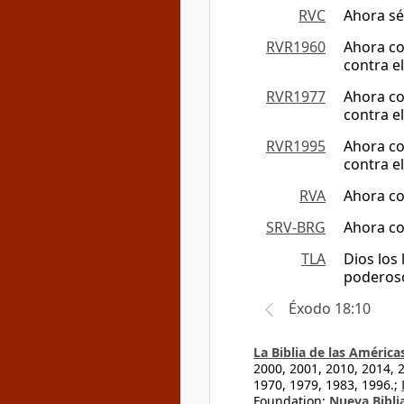
RVC
Ahora sé
RVR1960
Ahora co
contra el
RVR1977
Ahora co
contra el
RVR1995
Ahora co
contra el
RVA
Ahora co
SRV-BRG
Ahora co
TLA
Dios los
poderoso
Éxodo 18:10
La Biblia de las América
2000, 2001, 2010, 2014, 
1970, 1979, 1983, 1996.;
Foundation;
Nueva Bibli