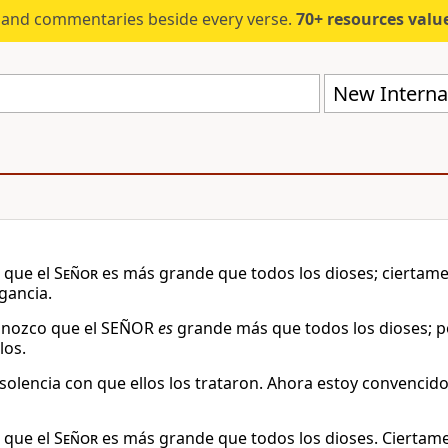
s and commentaries beside every verse.
70+ resources valued at $5,
New Internat
 que el
Señor
es más grande que todos los dioses; ciertame
gancia.
onozco que el SEÑOR
es
grande más que todos los dioses; 
los.
insolencia con que ellos los trataron. Ahora estoy convenci
 que el
Señor
es más grande que todos los dioses. Ciertamen