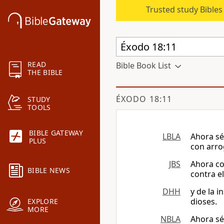
Trusted study Bible
READ
Bible Book List
THE BIBLE
ÉXODO 18:11
STUDY
TOOLS
BIBLE GATEWAY
LBLA
Ahora sé
PLUS
con arro
JBS
Ahora c
BIBLE NEWS
contra el
DHH
y de la 
dioses.
EXPLORE
MORE
NBLA
Ahora sé