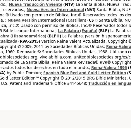
ndo.;
Nueva Traducción Viviente
(NTV)
La Santa Biblia, Nueva Trad
s reservados.;
Nueva Versión Internacional
(NVI)
Santa Biblia, N
 Inc.® Usado con permiso de Biblica, Inc.® Reservados todos los d
e. ;
Nueva Versión Internacional (Castilian)
(CST)
Santa Biblia, N
lica, Inc.® Usado con permiso de Biblica, Inc.® Reservados todos 
 Bible League International;
La Palabra (España)
(BLP)
La Palabra,
labra (Hispanoamérica)
(BLPH)
La Palabra, (versión hispanoameric
tualizada
(RVA-2015)
Version Reina Valera Actualizada, Copyright 
opyright © 2009, 2011 by Sociedades Bíblicas Unidas;
Reina-Valer
na, 1960. Renovado © Sociedades Bíblicas Unidas, 1988. Utilizado c
dbiblesocieties.org, vivelabiblia.com, unitedbiblesocieties.org/es/
tomado de La Santa Biblia, Reina Valera Revisada® RVR® Copyright
rvados todos los derechos en todo el mundo.;
Reina-Valera 1995
(
VA)
by Public Domain;
Spanish Blue Red and Gold Letter Edition
(S
old Letter Edition™ Copyright © 2012/2015 BRG Bible Ministries. Us
 U.S. Patent and Trademark Office #4145648;
Traducción en lengua