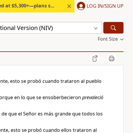
300+—plans start under $6/month.
LOG IN/SIGN UP
ional Version (NIV)
Font Size
nte, esto se probó cuando trataron al pueblo
porque en lo que se ensoberbecieron
prevaleció
do de que el Señor es más grande que todos los
te, esto se probó cuando ellos trataron al