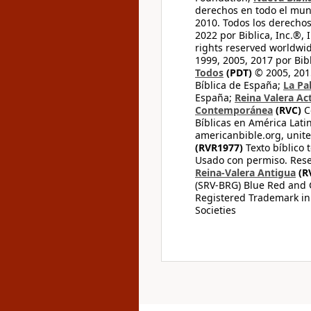
derechos en todo el mu
2010. Todos los derecho
2022 por Biblica, Inc.®,
rights reserved worldwid
1999, 2005, 2017 por Bib
Todos
(PDT)
© 2005, 2015
Bíblica de España;
La Pa
España;
Reina Valera Ac
Contemporánea
(RVC)
C
Bíblicas en América Lati
americanbible.org, unite
(RVR1977)
Texto bíblico 
Usado con permiso. Rese
Reina-Valera Antigua
(R
(SRV-BRG) Blue Red and G
Registered Trademark in
Societies