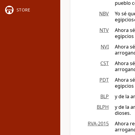
pueblo c
STORE
NBV
Yo sé qu
egipcios
NTV
Ahora sé
egipcios
NVI
Ahora sé
arroganc
CST
Ahora sé
arroganc
PDT
Ahora sé
egipcios
BLP
y de la 
BLPH
y de la 
dioses.
RVA-2015
Ahora re
arroganc