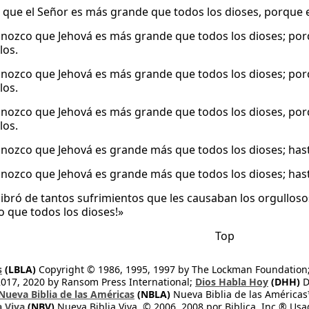
 que el Señor es más grande que todos los dioses, porque en
nozco que Jehová es más grande que todos los dioses; por
los.
nozco que Jehová es más grande que todos los dioses; por
los.
nozco que Jehová es más grande que todos los dioses, por
los.
nozco que Jehová es grande más que todos los dioses; hast
nozco que Jehová es grande más que todos los dioses; hast
 libró de tantos sufrimientos que les causaban los orgulloso
 que todos los dioses!»
Top
s
(LBLA)
Copyright © 1986, 1995, 1997 by The Lockman Foundation
2017, 2020 by Ransom Press International;
Dios Habla Hoy
(DHH)
D
Nueva Biblia de las Américas
(NBLA)
Nueva Biblia de las América
a Viva
(NBV)
Nueva Biblia Viva, © 2006, 2008 por Biblica, Inc.® Usa