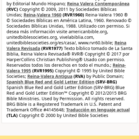
by Editorial Mundo Hispano;
Reina Valera Contemporánea
(RVC)
Copyright © 2009, 2011 by Sociedades Bíblicas
Unidas;
Reina-Valera 1960
(RVR1960)
Reina-Valera 1960 ®
© Sociedades Bíblicas en América Latina, 1960. Renovado ©
Sociedades Bíblicas Unidas, 1988. Utilizado con permiso. Si
desea más información visite americanbible.org,
unitedbiblesocieties.org, vivelabiblia.com,
unitedbiblesocieties.org/es/casa/, www.rvr60.bible;
Reina
Valera Revisada
(RVR1977)
Texto bíblico tomado de La Santa
Biblia, Reina Valera Revisada® RVR® Copyright © 2017 por
HarperCollins Christian Publishing® Usado con permiso.
Reservados todos los derechos en todo el mundo.;
Reina-
Valera 1995
(RVR1995)
Copyright © 1995 by United Bible
Societies;
Reina-Valera Antigua
(RVA)
by Public Domain;
Spanish Blue Red and Gold Letter Edition
(SRV-BRG)
Spanish Blue Red and Gold Letter Edition (SRV-BRG) Blue
Red and Gold Letter Edition™ Copyright © 2012/2015 BRG
Bible Ministries. Used by Permission. All rights reserved.
BRG Bible is a Registered Trademark in U.S. Patent and
Trademark Office #4145648;
Traducción en lenguaje actual
(TLA)
Copyright © 2000 by United Bible Societies