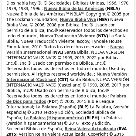
Dios habla hoy ®, © Sociedades Bíblicas Unidas, 1966, 1970,
1979, 1983, 1996.;
Nueva Biblia de las Américas
(NBLA)
Nueva Biblia de las Américas™ NBLA™ Copyright © 2005 por
The Lockman Foundation;
Nueva Biblia Viva
(NBV)
Nueva
Biblia Viva, © 2006, 2008 por Biblica, Inc.® Usado con
permiso de Biblica, Inc.® Reservados todos los derechos en
todo el mundo.;
Nueva Traducción Viviente
(NTV)
La Santa
Biblia, Nueva Traducción Viviente, &copy; Tyndale House
Foundation, 2010. Todos los derechos reservados.;
Nueva
Versión Internacional
(NVI)
Santa Biblia, NUEVA VERSIÓN
INTERNACIONAL® NVI® © 1999, 2015, 2022 por Biblica,
Inc.®, Inc.® Usado con permiso de Biblica, Inc.®
Reservados todos los derechos en todo el mundo. Used by
permission. All rights reserved worldwide. ;
Nueva Versión
Internacional (Castilian)
(CST)
Santa Biblia, NUEVA VERSIÓN
INTERNACIONAL® NVI® (Castellano) © 1999, 2005, 2017 por
Biblica, Inc.® Usado con permiso de Biblica, Inc.®
Reservados todos los derechos en todo el mundo.;
Palabra
de Dios para Todos
(PDT)
© 2005, 2015 Bible League
International;
La Palabra (España)
(BLP)
La Palabra, (versión
española) © 2010 Texto y Edición, Sociedad Bíblica de
España;
La Palabra (Hispanoamérica)
(BLPH)
La Palabra,
(versión hispanoamericana) © 2010 Texto y Edición,
Sociedad Bíblica de España;
Reina Valera Actualizada
(RVA-
2015)
Version Reina Valera Actualizada, Copyright © 2015