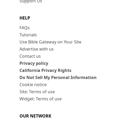
Support Us
HELP
FAQs
Tutorials
Use Bible Gateway on Your Site
Advertise with us
Contact us
Privacy policy
California Privacy Rights
Do Not Sell My Personal Information
Cookie notice
Site: Terms of use
Widget: Terms of use
OUR NETWORK