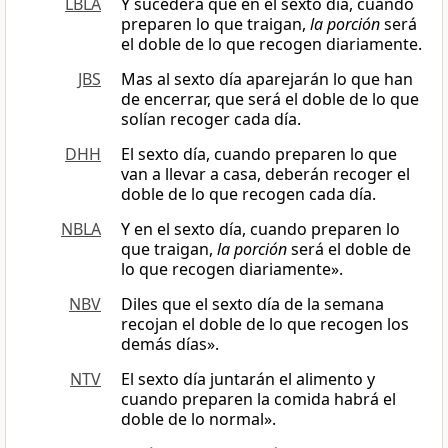
LBLA
Y sucederá que en el sexto día, cuando
preparen lo que traigan,
la porción
será
el doble de lo que recogen diariamente.
JBS
Mas al sexto día aparejarán lo que han
de encerrar, que será el doble de lo que
solían recoger cada día.
DHH
El sexto día, cuando preparen lo que
van a llevar a casa, deberán recoger el
doble de lo que recogen cada día.
NBLA
Y en el sexto día, cuando preparen lo
que traigan,
la porción
será el doble de
lo que recogen diariamente».
NBV
Diles que el sexto día de la semana
recojan el doble de lo que recogen los
demás días».
NTV
El sexto día juntarán el alimento y
cuando preparen la comida habrá el
doble de lo normal».