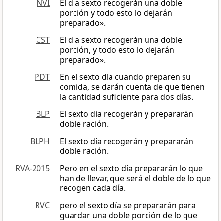
NVI
El día sexto recogerán una doble
porción y todo esto lo dejarán
preparado».
CST
El día sexto recogerán una doble
porción, y todo esto lo dejarán
preparado».
PDT
En el sexto día cuando preparen su
comida, se darán cuenta de que tienen
la cantidad suficiente para dos días.
BLP
El sexto día recogerán y prepararán
doble ración.
BLPH
El sexto día recogerán y prepararán
doble ración.
RVA-2015
Pero en el sexto día prepararán lo que
han de llevar, que será el doble de lo que
recogen cada día.
RVC
pero el sexto día se prepararán para
guardar una doble porción de lo que