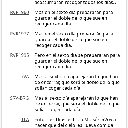
acostumbran recoger todos los días.»
RVR1960
Mas en el sexto día prepararán para
guardar el doble de lo que suelen
recoger cada día.
RVR1977
Mas en el sexto día prepararán para
guardar el doble de lo que suelen
recoger cada día.
RVR1995
Pero en el sexto día se prepararán para
guardar el doble de lo que suelen
recoger cada día.
RVA
Mas al sexto día aparejarán lo que han
de encerrar, que será el doble de lo que
solían coger cada día.
SRV-BRG
Mas al sexto día aparejarán lo que han
de encerrar, que será el doble de lo que
solían coger cada día.
TLA
Entonces Dios le dijo a Moisés: «Voy a
hacer que del cielo les llueva comida