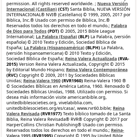
permission. All rights reserved worldwide. ;
Nueva Versión
Internacional (Castilian)
(CST)
Santa Biblia, NUEVA VERSIÓN
INTERNACIONAL® NVI® (Castellano) © 1999, 2005, 2017 por
Biblica, Inc.® Usado con permiso de Biblica, Inc.®
Reservados todos los derechos en todo el mundo.;
Palabra
de Dios para Todos
(PDT)
© 2005, 2015 Bible League
International;
La Palabra (España)
(BLP)
La Palabra, (versión
española) © 2010 Texto y Edición, Sociedad Bíblica de
España;
La Palabra (Hispanoamérica)
(BLPH)
La Palabra,
(versión hispanoamericana) © 2010 Texto y Edición,
Sociedad Bíblica de España;
Reina Valera Actualizada
(RVA-
2015)
Version Reina Valera Actualizada, Copyright © 2015
by Editorial Mundo Hispano;
Reina Valera Contemporánea
(RVC)
Copyright © 2009, 2011 by Sociedades Bíblicas
Unidas;
Reina-Valera 1960
(RVR1960)
Reina-Valera 1960 ®
© Sociedades Bíblicas en América Latina, 1960. Renovado ©
Sociedades Bíblicas Unidas, 1988. Utilizado con permiso. Si
desea más información visite americanbible.org,
unitedbiblesocieties.org, vivelabiblia.com,
unitedbiblesocieties.org/es/casa/, www.rvr60.bible;
Reina
Valera Revisada
(RVR1977)
Texto bíblico tomado de La Santa
Biblia, Reina Valera Revisada® RVR® Copyright © 2017 por
HarperCollins Christian Publishing® Usado con permiso.
Reservados todos los derechos en todo el mundo.;
Reina-
Valera 1995
(RVR1995)
Copyright © 1995 by United Bible